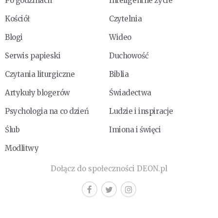
Po godzinach
Inteligentne życie
Kościół
Czytelnia
Blogi
Wideo
Serwis papieski
Duchowość
Czytania liturgiczne
Biblia
Artykuły blogerów
Świadectwa
Psychologia na co dzień
Ludzie i inspiracje
Ślub
Imiona i święci
Modlitwy
Dołącz do społeczności DEON.pl