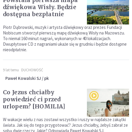
Powstała pierwsza mapa
dźwiękowa Wisły. Będzie
dostępna bezpłatnie
Piotr Dąbrowski, muzyk i artysta dźwiękowy oraz prezes Fundacji
Nobiscum stworzył pierwszą mapę dźwiękową Wisły na Mazowszu.
To niemal 160 minut nagrań, wykonanych w 40 lokalizacjach.
Dwupłytowe CD z nagraniami ukaże się w grudniu i będzie dostępne
nieodpłatnie.
9 lat temu
DUCHOWOŚĆ
Paweł Kowalski SJ / pk
Co Jezus chciałby
powiedzieć ci przed
urlopem? [HOMILIA]
W wakacje wielu z nas zostawi wszystko i ruszy w najdalsze zakątki
świata. Jak się do tego przygotować? Jezus chciałby, żebyś zabrał ze
sobą dwie rzeczy. Jakie? Odpowiada Paweł Kowalski SJ.