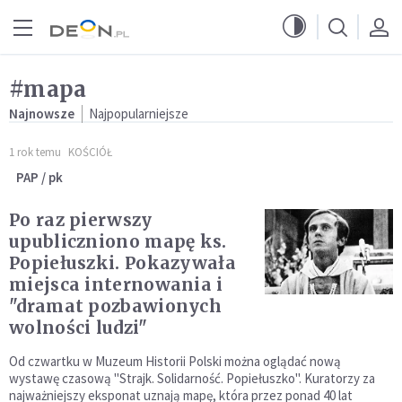
Przejdź do menu głównego
Przejdź do treści
#mapa
Najnowsze
Najpopularniejsze
1 rok temu
KOŚCIÓŁ
PAP / pk
Po raz pierwszy
upubliczniono mapę ks.
Popiełuszki. Pokazywała
miejsca internowania i
"dramat pozbawionych
wolności ludzi"
Od czwartku w Muzeum Historii Polski można oglądać nową
wystawę czasową "Strajk. Solidarność. Popiełuszko". Kuratorzy za
najważniejszy eksponat uznają mapę, która przez ponad 40 lat