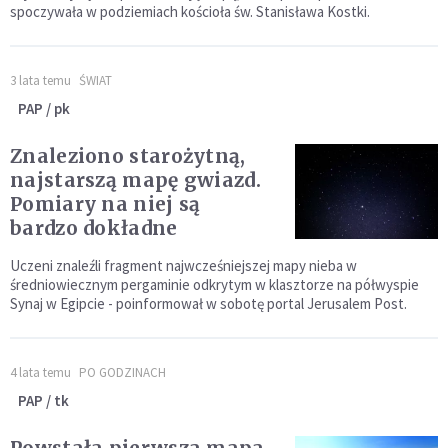
spoczywała w podziemiach kościoła św. Stanisława Kostki.
3 lata temu
ŚWIAT
PAP / pk
Znaleziono starożytną,
najstarszą mapę gwiazd.
Pomiary na niej są
bardzo dokładne
Uczeni znaleźli fragment najwcześniejszej mapy nieba w
średniowiecznym pergaminie odkrytym w klasztorze na półwyspie
Synaj w Egipcie - poinformował w sobotę portal Jerusalem Post.
4 lata temu
PO GODZINACH
PAP / tk