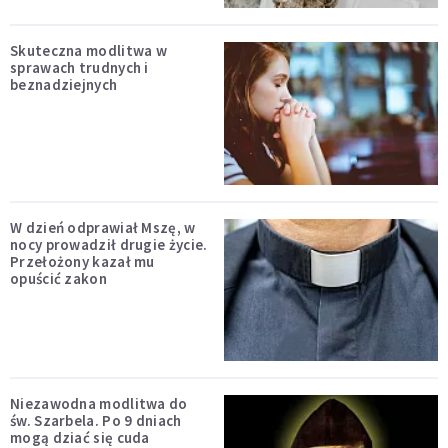
Skuteczna modlitwa w
sprawach trudnych i
beznadziejnych
W dzień odprawiał Mszę, w
nocy prowadził drugie życie.
Przełożony kazał mu
opuścić zakon
Niezawodna modlitwa do
św. Szarbela. Po 9 dniach
mogą dziać się cuda