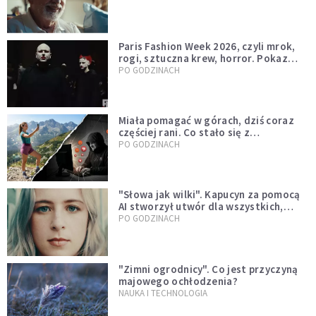
Paris Fashion Week 2026, czyli mrok,
rogi, sztuczna krew, horror. Pokaz
mody czy fascynacja diabłem?
PO GODZINACH
Miała pomagać w górach, dziś coraz
częściej rani. Co stało się z
Tatromaniakami?
PO GODZINACH
"Słowa jak wilki". Kapucyn za pomocą
AI stworzył utwór dla wszystkich,
którzy doświadczają hejtu
PO GODZINACH
"Zimni ogrodnicy". Co jest przyczyną
majowego ochłodzenia?
NAUKA I TECHNOLOGIA