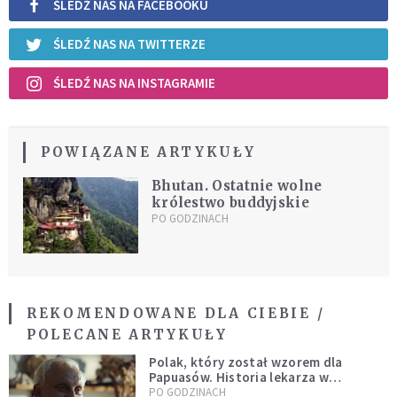
ŚLEDŹ NAS NA FACEBOOKU
ŚLEDŹ NAS NA TWITTERZE
ŚLEDŹ NAS NA INSTAGRAMIE
POWIĄZANE ARTYKUŁY
Bhutan. Ostatnie wolne
królestwo buddyjskie
PO GODZINACH
REKOMENDOWANE DLA CIEBIE /
POLECANE ARTYKUŁY
Polak, który został wzorem dla
Papuasów. Historia lekarza w
sutannie, który uleczył dżunglę
PO GODZINACH