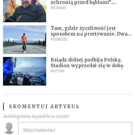
uchronią przed bąblami”.
Archidiecezja pokazała
MICHAŁKI
nagranie z pielgrzymki
Tam, gdzie życzliwość jest
sposobem na przetrwanie. Dwa
tygodnie na Alasce [REPORTAŻ]
PODRÓŻE
Ksiądz didżej podbija Polskę.
Stadion wyprzedał się w dobę
MUZYKA
SKOMENTUJ ARTYKUŁ
Jesteś gotowy na podróż w czasie?