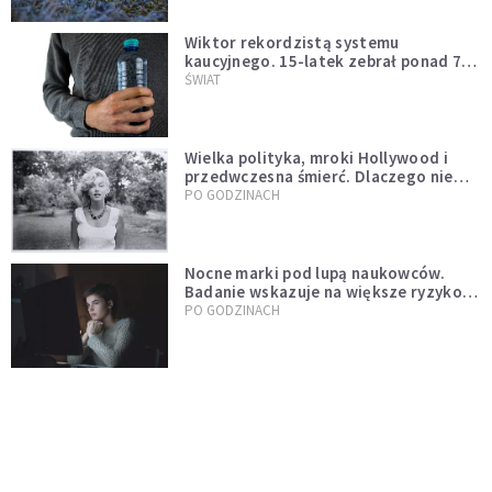
Wiktor rekordzistą systemu
kaucyjnego. 15-latek zebrał ponad 7
tys. butelek i puszek
ŚWIAT
Wielka polityka, mroki Hollywood i
przedwczesna śmierć. Dlaczego nie
możemy przestać mówić o Marilyn
PO GODZINACH
Monroe?
Nocne marki pod lupą naukowców.
Badanie wskazuje na większe ryzyko
zawału
PO GODZINACH