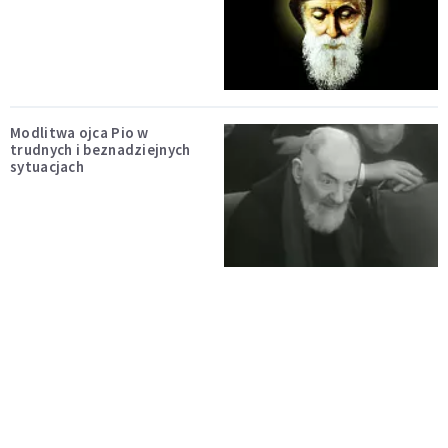
Modlitwa ojca Pio w
trudnych i beznadziejnych
sytuacjach