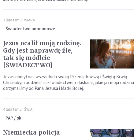
3 lata temu
WIARA
Świadectwo anonimowe
Jezus ocalił moją rodzinę.
Gdy jest naprawdę źle,
tak się módlcie
[ŚWIADECTWO]
Jezus obmył nas wszystkich swoją Przenajdroższą i Świętą Krwią.
Chciałabym podzielić się świadectwem i łaskami, jakie ja i moja rodzina
otrzymaliśmy od Pana Jezusa i Matki Bożej.
4 lata temu
ŚWIAT
PAP / pk
Niemiecka policja