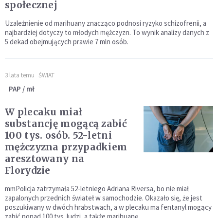
społecznej
Uzależnienie od marihuany znacząco podnosi ryzyko schizofrenii, a
najbardziej dotyczy to młodych mężczyzn. To wynik analizy danych z
5 dekad obejmujących prawie 7 mln osób.
3 lata temu
ŚWIAT
PAP / mł
W plecaku miał
substancję mogącą zabić
100 tys. osób. 52-letni
mężczyzna przypadkiem
aresztowany na
Florydzie
mmPolicja zatrzymała 52-letniego Adriana Riversa, bo nie miał
zapalonych przednich świateł w samochodzie. Okazało się, że jest
poszukiwany w dwóch hrabstwach, a w plecaku ma fentanyl mogący
zabić ponad 100 tys. ludzi, a także marihuanę.