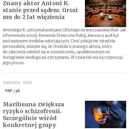
Znany aktor Antoni K.
stanie przed sądem. Grozi
mu do 2 lat więzienia
Antoniego K. zatrzymali policjanci 18 lutego na warszawskiej Woli. Jak
informowała wtedy Komenda Stołeczna Policji, kierowca audi był
pod wpływem środków odurzających. Choć policja nie zdradziła
personaliów, okazało się, że chodziło o znanego aktora, który
do zdarzenia odniósł się w oświadczeniu, opublikowanym na
Instagramie niedługo po zatrzymaniu. W czwartek ma się rozpocząć
jego proces.
3 lata temu
ŚWIAT
PAP / pk
Marihuana zwiększa
ryzyko schizofrenii.
Szczególnie wśród
konkretnej grupy