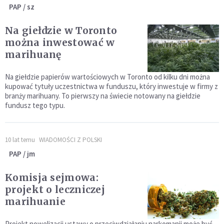
PAP / sz
Na giełdzie w Toronto
można inwestować w
marihuanę
Na giełdzie papierów wartościowych w Toronto od kilku dni można
kupować tytuły uczestnictwa w funduszu, który inwestuje w firmy z
branży marihuany. To pierwszy na świecie notowany na giełdzie
fundusz tego typu.
10 lat temu
WIADOMOŚCI Z POLSKI
PAP / jm
Komisja sejmowa:
projekt o leczniczej
marihuanie
Projekt nowelizacji ustawy o przeciwdziałaniu narkomanii może być