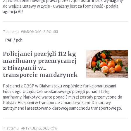
Zatwierdzenie nowego prawa przez rząd - ostatni krok wymagany
do wejścia ustawy w życie - uważany jest za formalność - podała
agencja AP.
7 lat temu
WIADOMOŚCI Z POLSKI
PAP / pch
Policjanci przejęli 112 kg
marihuany przemycanej
z Hiszpanii w...
transporcie mandarynek
Policjanci z CBŚP w Białymstoku wspólnie z funkcjonariuszami
Łódzkiego Urzędu Celno-Skarbowego przejęli ponad 112 kg
marihuany. Narkotyki warte ponad 3 mln zł zostały przemycone do
Polski z Hiszpanii w transporcie z mandarynkami. Do sprawy
zatrzymano i aresztowano kierowcę samochodu transportowego.
7 lat temu
ARTYKUŁY BLOGERÓW