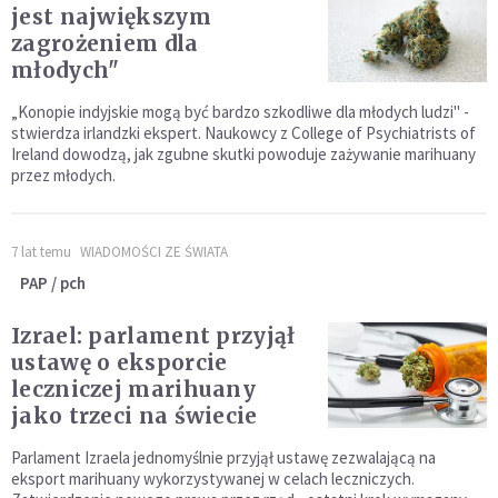
jest największym
zagrożeniem dla
młodych"
„Konopie indyjskie mogą być bardzo szkodliwe dla młodych ludzi" -
stwierdza irlandzki ekspert. Naukowcy z College of Psychiatrists of
Ireland dowodzą, jak zgubne skutki powoduje zażywanie marihuany
przez młodych.
7 lat temu
WIADOMOŚCI ZE ŚWIATA
PAP / pch
Izrael: parlament przyjął
ustawę o eksporcie
leczniczej marihuany
jako trzeci na świecie
Parlament Izraela jednomyślnie przyjął ustawę zezwalającą na
eksport marihuany wykorzystywanej w celach leczniczych.