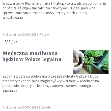
W czwartek w Poznaniu zmarła 14-latka, która w ub. tygodniu trafiła
do szpitala z objawami zatrucia narkotykami. Do tej pory w tej
sprawie zatrzymano siedem osób, cztery z nich zostały
aresztowane.
9 lat temu
WIADOMOŚCI Z POLSKI
PAP / pk
Medyczna marihuana
będzie w Polsce legalna
Zgodnie z ustawą podpisaną przez prezydenta Andrzeja Dudę
preparaty z konopi będą mogły być wytwarzane w aptekach na
podstawie recepty od lekarza, z surowca sprowadzanego z
zagranicy.
9 lat temu
WIADOMOŚCI ZE ŚWIATA