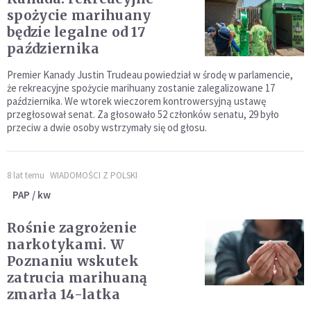
spożycie marihuany
będzie legalne od 17
października
Premier Kanady Justin Trudeau powiedział w środę w parlamencie,
że rekreacyjne spożycie marihuany zostanie zalegalizowane 17
października. We wtorek wieczorem kontrowersyjną ustawę
przegłosował senat. Za głosowało 52 członków senatu, 29 było
przeciw a dwie osoby wstrzymały się od głosu.
8 lat temu
WIADOMOŚCI Z POLSKI
PAP / kw
Rośnie zagrożenie
narkotykami. W
Poznaniu wskutek
zatrucia marihuaną
zmarła 14-latka