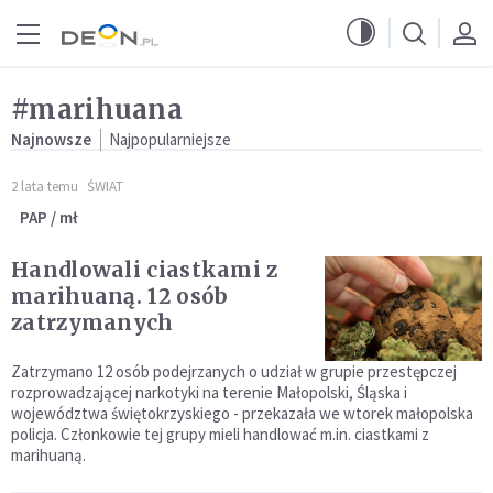
Przejdź do menu głównego
Przejdź do treści
#marihuana
Najnowsze
Najpopularniejsze
2 lata temu
ŚWIAT
PAP / mł
Handlowali ciastkami z
marihuaną. 12 osób
zatrzymanych
Zatrzymano 12 osób podejrzanych o udział w grupie przestępczej
rozprowadzającej narkotyki na terenie Małopolski, Śląska i
województwa świętokrzyskiego - przekazała we wtorek małopolska
policja. Członkowie tej grupy mieli handlować m.in. ciastkami z
marihuaną.