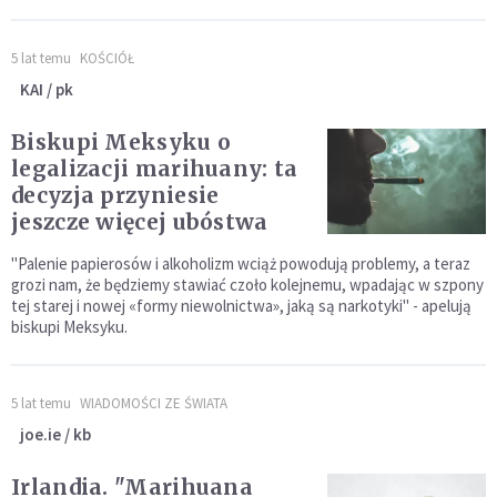
5 lat temu
KOŚCIÓŁ
KAI / pk
Biskupi Meksyku o
legalizacji marihuany: ta
decyzja przyniesie
jeszcze więcej ubóstwa
"Palenie papierosów i alkoholizm wciąż powodują problemy, a teraz
grozi nam, że będziemy stawiać czoło kolejnemu, wpadając w szpony
tej starej i nowej «formy niewolnictwa», jaką są narkotyki" - apelują
biskupi Meksyku.
5 lat temu
WIADOMOŚCI ZE ŚWIATA
joe.ie / kb
Irlandia. "Marihuana