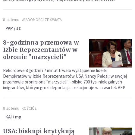
8 lat temu
WIADOMOŚCI ZE ŚWIATA
PAP / sz
8-godzinna przemowa w
Izbie Reprezentantów w
obronie "marzycieli"
Rekordowe 8 godzin i 7 minut trwało wystąpienie liderki
Demokratów w Izbie Reprezentantów USA Nancy Pelosi; w swojej
przemowie broniła ona "marzycieli" - blisko 700 tys. nielegalnych
imigrantów, którym grozi deportacja - relacjonuje w czwartek AFP.
8 lat temu
KOŚCIÓŁ
KAI / mp
USA: biskupi krytykują