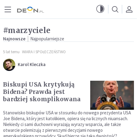
Przejdź do menu głównego
Przejdź do treści
#marzyciele
Najnowsze
Najpopularniejsze
5 lat temu
WIARA I SPOŁECZEŃSTWO
Karol Kleczka
Biskupi USA krytykują
Bidena? Prawda jest
bardziej skomplikowana
Stanowisko biskupów USA w stosunku do nowego prezydenta USA
Joe Bidena, który jest katolikiem, opiera się na licznych niuansach.
Niekiedy ci sami duchowni wyrażają wyrazy wsparcia, ale także
otwarcie polemizują z pierwszymi decyzjami nowego
amerykańskiego przywódcy. Skąd bierze się taka dwoistość?