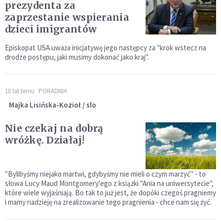
prezydenta za
zaprzestanie wspierania
dzieci imigrantów
Episkopat USA uważa inicjatywę jego następcy za "krok wstecz na
drodze postępu, jaki musimy dokonać jako kraj".
10 lat temu
PORADNIA
Majka Lisińska-Kozioł / slo
Nie czekaj na dobrą
wróżkę. Działaj!
"Bylibyśmy niejako martwi, gdybyśmy nie mieli o czym marzyć" - to
słowa Lucy Maud Montgomery'ego z książki "Ania na uniwersytecie",
które wiele wyjaśniają. Bo tak to już jest, że dopóki czegoś pragniemy
i mamy nadzieję na zrealizowanie tego pragnienia - chce nam się żyć.