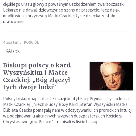
ciężkiego urazu głowy z poważnym uszkodzeniem twarzoczaszki.
Lekarze nie dawali dziewczynce szans na przeżycie, lecz dzięki
modlitwie za przyczyną Matki Czackiej życie dziecka zostało
uratowane.
4 lata temu
KOŚCIÓŁ
KAI / tk
Biskupi polscy o kard.
Wyszyńskim i Matce
Czackiej: „Bóg złączył
tych dwoje ludzi”
Polscy biskupi napisali list z okazji beatyfikacji Prymasa Tysiąclecia i
Matki Czackiej. „Niech słudzy Boży Kard. Stefan Wyszyński i Matka
Elżbieta Czacka pomagają nam w odczytywaniu ich prorockich intuicji
w podejmowaniu aktualnych wyzwań duszpasterskich Kościoła
Chrystusowego w Polsce” – napisali w liście biskupi.