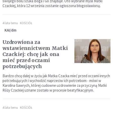
swojego bólu szuka Boga i Go znajduje. Oto wybrane myśli Matki
Czackiej, która 12 września zostanie ogłoszona błogosławioną.
4 lata temu
KOŚCIÓŁ
KAI/dm
Uzdrowiona za
wstawiennictwem Matki
Czackiej: chcę jak ona
mieć przed oczami
potrzebujących
Bardzo chcę dalej w życiu jak Matka Czacka mieć przed oczami innych
potrzebujących i wychodzić naprzeciw ich potrzebom - mówi w
Karolina Gawrych, której cudowne uzdrowienie za przyczyną Matki
Róży Czackiej uznane zostało w procesie beatyfikacyjnym.
4 lata temu
KOŚCIÓŁ