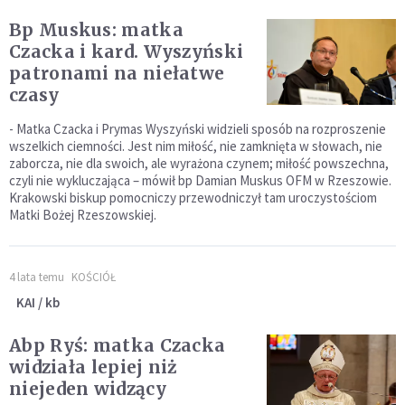
Bp Muskus: matka
Czacka i kard. Wyszyński
patronami na niełatwe
czasy
- Matka Czacka i Prymas Wyszyński widzieli sposób na rozproszenie
wszelkich ciemności. Jest nim miłość, nie zamknięta w słowach, nie
zaborcza, nie dla swoich, ale wyrażona czynem; miłość powszechna,
czyli nie wykluczająca – mówił bp Damian Muskus OFM w Rzeszowie.
Krakowski biskup pomocniczy przewodniczył tam uroczystościom
Matki Bożej Rzeszowskiej.
4 lata temu
KOŚCIÓŁ
KAI / kb
Abp Ryś: matka Czacka
widziała lepiej niż
niejeden widzący