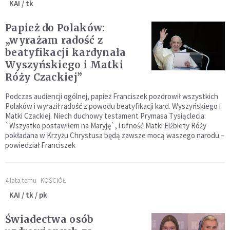
KAI / tk
Papież do Polaków:
„wyrażam radość z
beatyfikacji kardynała
Wyszyńskiego i Matki
Róży Czackiej”
Podczas audiencji ogólnej, papież Franciszek pozdrowił wszystkich
Polaków i wyraził radość z powodu beatyfikacji kard. Wyszyńskiego i
Matki Czackiej. Niech duchowy testament Prymasa Tysiąclecia:
`Wszystko postawiłem na Maryję`, i ufność Matki Elżbiety Róży
pokładana w Krzyżu Chrystusa będą zawsze mocą waszego narodu –
powiedział Franciszek
4 lata temu
KOŚCIÓŁ
KAI / tk / pk
Świadectwa osób