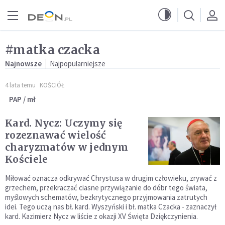
Przejdź do menu głównego
Przejdź do treści
#matka czacka
Najnowsze
Najpopularniejsze
4 lata temu
KOŚCIÓŁ
PAP / mł
Kard. Nycz: Uczymy się
rozeznawać wielość
charyzmatów w jednym
Kościele
Miłować oznacza odkrywać Chrystusa w drugim człowieku, zrywać z
grzechem, przekraczać ciasne przywiązanie do dóbr tego świata,
myślowych schematów, bezkrytycznego przyjmowania zatrutych
idei. Tego uczą nas bł. kard. Wyszyński i bł. matka Czacka - zaznaczył
kard. Kazimierz Nycz w liście z okazji XV Święta Dziękczynienia.