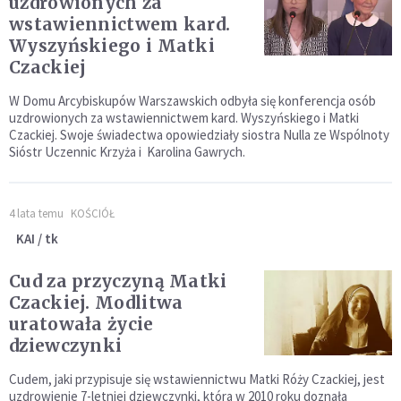
uzdrowionych za
wstawiennictwem kard.
Wyszyńskiego i Matki
Czackiej
W Domu Arcybiskupów Warszawskich odbyła się konferencja osób
uzdrowionych za wstawiennictwem kard. Wyszyńskiego i Matki
Czackiej. Swoje świadectwa opowiedziały siostra Nulla ze Wspólnoty
Sióstr Uczennic Krzyża i Karolina Gawrych.
4 lata temu
KOŚCIÓŁ
KAI / tk
Cud za przyczyną Matki
Czackiej. Modlitwa
uratowała życie
dziewczynki
Cudem, jaki przypisuje się wstawiennictwu Matki Róży Czackiej, jest
uzdrowienie 7-letniej dziewczynki, która w 2010 roku doznała