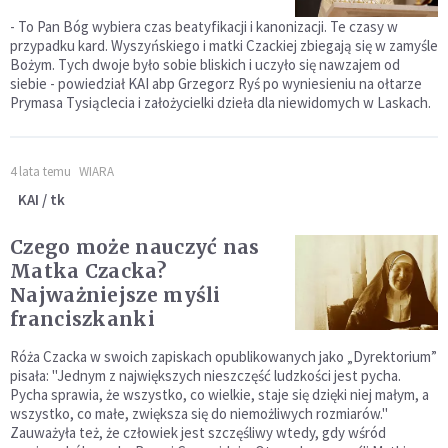
- To Pan Bóg wybiera czas beatyfikacji i kanonizacji. Te czasy w
przypadku kard. Wyszyńskiego i matki Czackiej zbiegają się w zamyśle
Bożym. Tych dwoje było sobie bliskich i uczyło się nawzajem od
siebie - powiedział KAI abp Grzegorz Ryś po wyniesieniu na ołtarze
Prymasa Tysiąclecia i założycielki dzieła dla niewidomych w Laskach.
4 lata temu
WIARA
KAI / tk
Czego może nauczyć nas
Matka Czacka?
Najważniejsze myśli
franciszkanki
Róża Czacka w swoich zapiskach opublikowanych jako „Dyrektorium”
pisała: "Jednym z największych nieszczęść ludzkości jest pycha.
Pycha sprawia, że wszystko, co wielkie, staje się dzięki niej małym, a
wszystko, co małe, zwiększa się do niemożliwych rozmiarów."
Zauważyła też, że człowiek jest szczęśliwy wtedy, gdy wśród