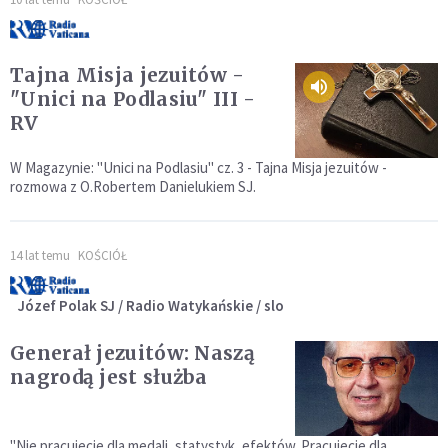
Tajna Misja jezuitów -
"Unici na Podlasiu" III -
RV
W Magazynie: "Unici na Podlasiu" cz. 3 - Tajna Misja jezuitów -
rozmowa z O.Robertem Danielukiem SJ.
14 lat temu
KOŚCIÓŁ
Józef Polak SJ / Radio Watykańskie / slo
Generał jezuitów: Naszą
nagrodą jest służba
"Nie pracujecie dla medali, statystyk, efektów. Pracujecie dla