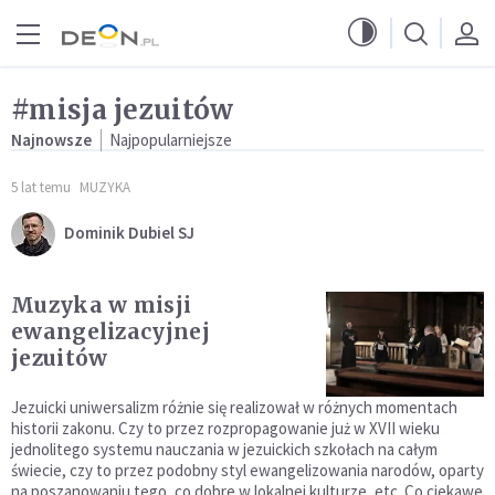
Przejdź do menu głównego
Przejdź do treści
#misja jezuitów
Najnowsze
Najpopularniejsze
5 lat temu
MUZYKA
Dominik Dubiel SJ
Muzyka w misji
ewangelizacyjnej
jezuitów
Jezuicki uniwersalizm różnie się realizował w różnych momentach
historii zakonu. Czy to przez rozpropagowanie już w XVII wieku
jednolitego systemu nauczania w jezuickich szkołach na całym
świecie, czy to przez podobny styl ewangelizowania narodów, oparty
na poszanowaniu tego, co dobre w lokalnej kulturze, etc. Co ciekawe