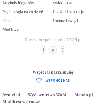
Artykuły blogerów
Świadectwa
Psychologia na co dzień
Ludzie i inspiracje
Ślub
Imiona i święci
Modlitwy
Dołącz do społeczności DEON.pl
Wspieraj naszą misję
WSPOMÓŻ NAS
Jezuici.pl
Wydawnictwo WAM
Mando.pl
Modlitwa w drodze