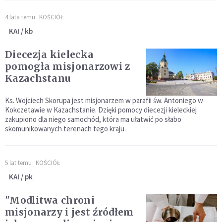
4 lata temu
KOŚCIÓŁ
KAI / kb
Diecezja kielecka
pomogła misjonarzowi z
Kazachstanu
Ks. Wojciech Skorupa jest misjonarzem w parafii św. Antoniego w
Kokczetawie w Kazachstanie. Dzięki pomocy diecezji kieleckiej
zakupiono dla niego samochód, która ma ułatwić po słabo
skomunikowanych terenach tego kraju.
5 lat temu
KOŚCIÓŁ
KAI / pk
"Modlitwa chroni
misjonarzy i jest źródłem