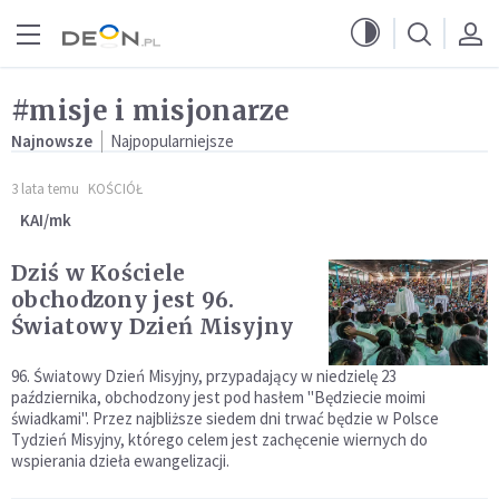
Przejdź do menu głównego
Przejdź do treści
#misje i misjonarze
Najnowsze
Najpopularniejsze
3 lata temu
KOŚCIÓŁ
KAI/mk
Dziś w Kościele
obchodzony jest 96.
Światowy Dzień Misyjny
96. Światowy Dzień Misyjny, przypadający w niedzielę 23
października, obchodzony jest pod hasłem "Będziecie moimi
świadkami". Przez najbliższe siedem dni trwać będzie w Polsce
Tydzień Misyjny, którego celem jest zachęcenie wiernych do
wspierania dzieła ewangelizacji.