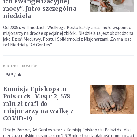
ich ewangelizacyjnej
mocy". Jutro szczególna
niedziela
Od 2005 r. w II niedzielę Wielkiego Postu każdy z nas może wspomóc
misjonarzy na drodze specjalnej zbiórki. Niedziela ta jest obchodzona
jako Dzień Modlitwy, Postu i Solidarności z Misjonarzami. Zwana jest
też Niedzielą "Ad Gentes".
6 lat temu
KOŚCIÓŁ
PAP / pk
Komisja Episkopatu
Polski ds. Misji: 2, 678
mln zł trafi do
misjonarzy na walkę z
COVID-19
Dzieło Pomocy Ad Gentes wraz z Komisją Episkopatu Polski ds. Misji
przekażą polskim misjonarzom 2,678 mln zł na działalność pomocową i