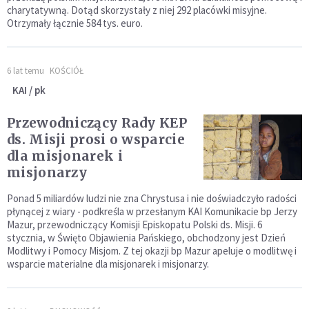
charytatywną. Dotąd skorzystały z niej 292 placówki misyjne.
Otrzymały łącznie 584 tys. euro.
6 lat temu
KOŚCIÓŁ
KAI / pk
Przewodniczący Rady KEP
ds. Misji prosi o wsparcie
dla misjonarek i
misjonarzy
Ponad 5 miliardów ludzi nie zna Chrystusa i nie doświadczyło radości
płynącej z wiary - podkreśla w przesłanym KAI Komunikacie bp Jerzy
Mazur, przewodniczący Komisji Episkopatu Polski ds. Misji. 6
stycznia, w Święto Objawienia Pańskiego, obchodzony jest Dzień
Modlitwy i Pomocy Misjom. Z tej okazji bp Mazur apeluje o modlitwę i
wsparcie materialne dla misjonarek i misjonarzy.