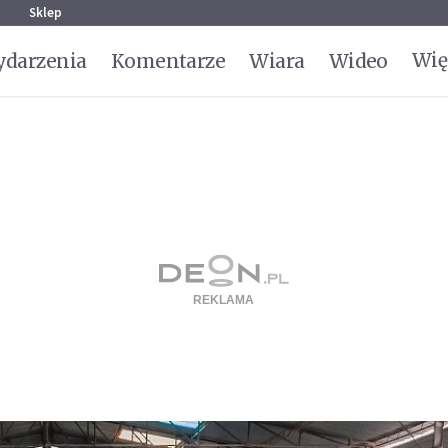
g
Sklep
Wię
darzenia
Komentarze
Wiara
Wideo