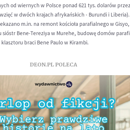
nych od wiernych w Polsce ponad 621 tys. dolarów prz
wzięć w dwóch krajach afrykańskich - Burundi i Liberia).
zekazano m.in. na remont kościoła parafialnego w Gisyo,
 sióstr Bene-Tereziya w Murehe, budowę domów paraf
 klasztoru braci Bene Paulo w Kirambi.
DEON.PL POLECA