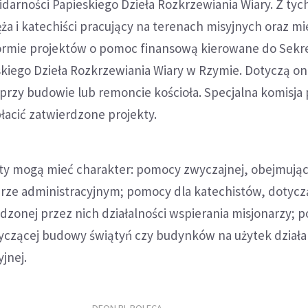
darności Papieskiego Dzieła Rozkrzewiania Wiary. Z ty
ża i katechiści pracujący na terenach misyjnych oraz mi
formie projektów o pomoc finansową kierowane do Sekre
kiego Dzieła Rozkrzewiania Wiary w Rzymie. Dotyczą o
przy budowie lub remoncie kościoła. Specjalna komisja 
płacić zatwierdzone projekty.
ty mogą mieć charakter: pomocy zwyczajnej, obejmujące
erze administracyjnym; pomocy dla katechistów, dotycz
dzonej przez nich działalności wspierania misjonarzy;
yczącej budowy świątyń czy budynków na użytek działa
yjnej.