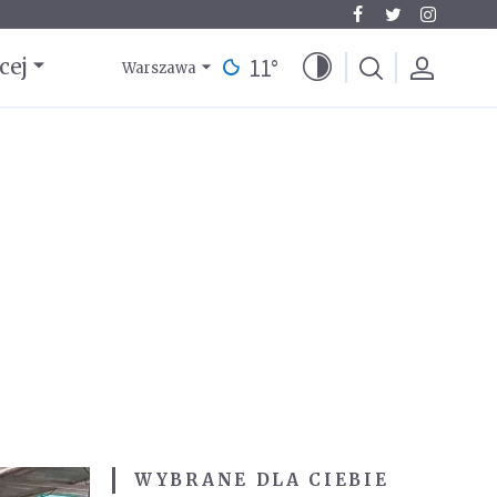
11
°
cej
Warszawa
WYBRANE DLA CIEBIE