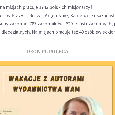
na misjach pracuje 1743 polskich misjonarzy i
j - w Brazylii, Boliwii, Argentynie, Kamerunie i Kazachs
oby zakonne: 787 zakonników i 629 - sióstr zakonnych,
y diecezjalnych. Na misjach pracuje też 40 osób świeckic
DEON.PL POLECA