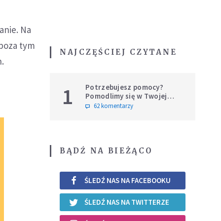
tanie. Na
 poza tym
NAJCZĘŚCIEJ CZYTANE
h.
Potrzebujesz pomocy?
1
Pomodlimy się w Twojej
intencji
62 komentarzy
BĄDŹ NA BIEŻĄCO
ŚLEDŹ NAS NA FACEBOOKU
ŚLEDŹ NAS NA TWITTERZE