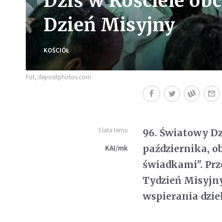
Dziś w Kościele ob
Dzień Misyjny
KOŚCIÓŁ
Fot, depositphotos.com
3 lata temu
96. Światowy Dz
października, o
KAI/mk
świadkami". Prz
Tydzień Misyjny
wspierania dzie