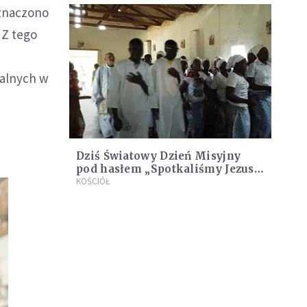
eznaczono
 Z tego
ialnych w
Dziś Światowy Dzień Misyjny
pod hasłem „Spotkaliśmy Jezusa,
więc głosimy”
KOŚCIÓŁ