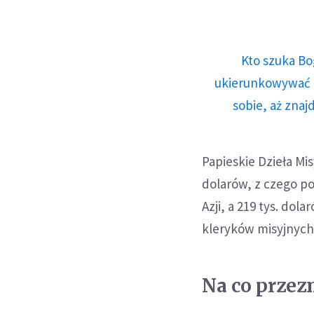
Kto szuka Bo
ukierunkowywać n
sobie, aż znaj
Papieskie Dzieła Mi
dolarów, z czego po
Azji, a 219 tys. d
kleryków misyjnych 
Na co przezn