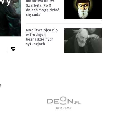
owy
modlitwa do św.
Szarbela. Po 9
dniach mogą dziać
się cuda
Modlitwa ojca Pio
w trudnych i
beznadziejnych
sytuacjach
e