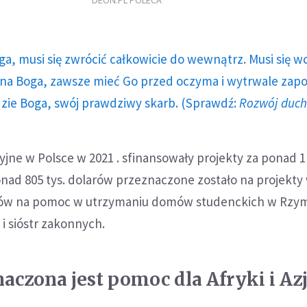
DEON.PL POLECA
ga, musi się zwrócić całkowicie do wewnątrz. Musi się w
a Boga, zawsze mieć Go przed oczyma i wytrwale zap
dzie Boga, swój prawdziwy skarb. (Sprawdź:
Rozwój duc
syjne w Polsce w 2021 . sfinansowały projekty za ponad 
nad 805 tys. dolarów przeznaczone zostało na projekty 
olarów na pomoc w utrzymaniu domów studenckich w Rzym
i sióstr zakonnych.
aczona jest pomoc dla Afryki i Azj