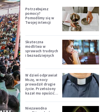
Potrzebujesz
pomocy?
Pomodlimy się w
Twojej intencji
Skuteczna
modlitwa w
sprawach trudnych
i beznadziejnych
W dzień odprawiał
Mszę, w nocy
prowadził drugie
życie. Przełożony
kazał mu opuścić
zakon
Niezawodna