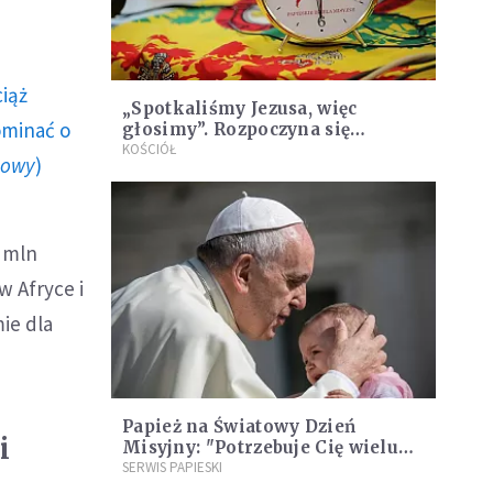
ciąż
„Spotkaliśmy Jezusa, więc
ominać o
głosimy”. Rozpoczyna się
Tydzień Misyjny
KOŚCIÓŁ
howy
)
1 mln
w Afryce i
ie dla
Papież na Światowy Dzień
i
Misyjny: "Potrzebuje Cię wielu
ludzi"
SERWIS PAPIESKI