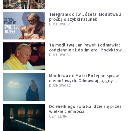
Telegram do św. Józefa. Modlitwa z
prośbą o szybki ratunek
DUCHOWOŚĆ
Tę modlitwę Jan Paweł II odmawiał
codziennie aż do śmierci. Podyktował
mu ją ojciec
DUCHOWOŚĆ
Modlitwa do Matki Bożej od spraw
niemożliwych. Odmawiaj ją, gdy
wszystko idzie źle
DUCHOWOŚĆ
Do wielkiego światła idzie się przez
wielkie ciemności
CZYTELNIA