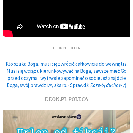
DEON.PL POLECA
Kto szuka Boga, musi się zwrócić całkowicie do wewnątrz.
Musi się wciąż ukierunkowywać na Boga, zawsze mieć Go
przed oczyma i wytrwale zapominać o sobie, aż znajdzie
Boga, swój prawdziwy skarb. (Sprawdź:
Rozwój duchowy
)
DEON.PL POLECA