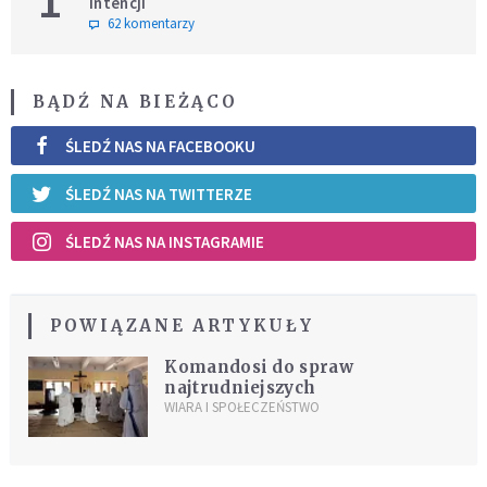
1
intencji
62 komentarzy
BĄDŹ NA BIEŻĄCO
ŚLEDŹ NAS NA FACEBOOKU
ŚLEDŹ NAS NA TWITTERZE
ŚLEDŹ NAS NA INSTAGRAMIE
POWIĄZANE ARTYKUŁY
Komandosi do spraw
najtrudniejszych
WIARA I SPOŁECZEŃSTWO