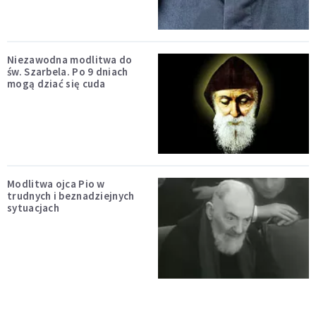
Niezawodna modlitwa do
św. Szarbela. Po 9 dniach
mogą dziać się cuda
Modlitwa ojca Pio w
trudnych i beznadziejnych
sytuacjach