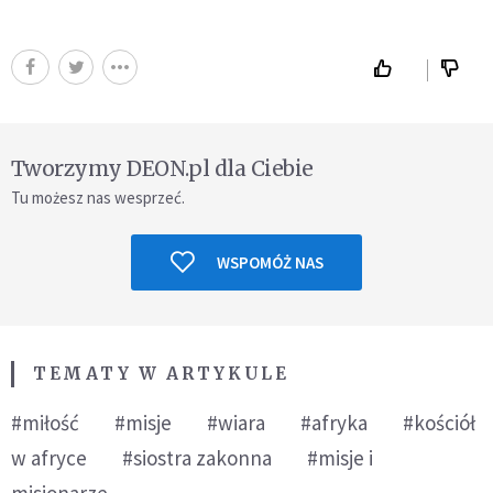
Tworzymy DEON.pl dla Ciebie
Tu możesz nas wesprzeć.
WSPOMÓŻ NAS
TEMATY W ARTYKULE
#miłość
#misje
#wiara
#afryka
#kościół
w afryce
#siostra zakonna
#misje i
misjonarze