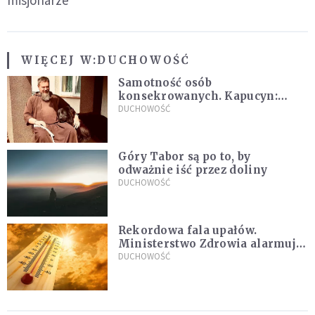
WIĘCEJ W:
DUCHOWOŚĆ
Samotność osób
konsekrowanych. Kapucyn:
Życie w pojedynkę rzadko jest
DUCHOWOŚĆ
sielanką
Góry Tabor są po to, by
odważnie iść przez doliny
DUCHOWOŚĆ
Rekordowa fala upałów.
Ministerstwo Zdrowia alarmuje
po doświadczeniach z czerwca
DUCHOWOŚĆ