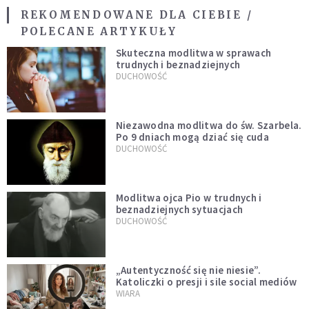
REKOMENDOWANE DLA CIEBIE /
POLECANE ARTYKUŁY
Skuteczna modlitwa w sprawach
trudnych i beznadziejnych
DUCHOWOŚĆ
Niezawodna modlitwa do św. Szarbela.
Po 9 dniach mogą dziać się cuda
DUCHOWOŚĆ
Modlitwa ojca Pio w trudnych i
beznadziejnych sytuacjach
DUCHOWOŚĆ
„Autentyczność się nie niesie”.
Katoliczki o presji i sile social mediów
WIARA