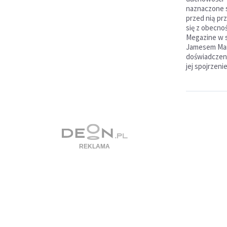
naznaczone s
przed nią prz
się z obecno
Megazine w s
Jamesem Mar
doświadczeni
jej spojrzeni