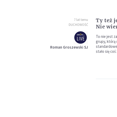
Ty też 
7 lat temu
DUCHOWOŚĆ
Nie wie
To nie jest 
grupy, którą
standardowe 
Roman Groszewski SJ
stało się coś