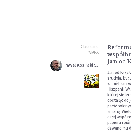
Reforma
2 lata temu
WIARA
współbr
Jan od 
Paweł Kosiński SJ
Jan od Krzyż
grudnia, był
współbraci w
Hiszpanii. Wt
której się le
dostając do j
garść solonyc
zmianę. Wiel
całej wspóln
papieru i pió
dawano mu do