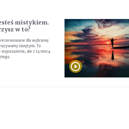
jesteś mistykiem.
rzysz w to?
zarezerwowane dla wybranej
 nazywamy świętymi. To
wyposażenie, ale z tą mocą
 złego.