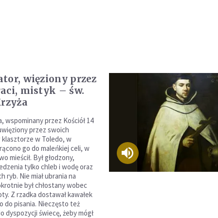
tor, więziony przez
aci, mistyk – św.
Krzyża
a, wspominany przez Kościół 14
 uwięziony przez swoich
 klasztorze w Toledo, w
rącono go do maleńkiej celi, w
dwo mieścił. Był głodzony,
edzenia tylko chleb i wodę oraz
h ryb. Nie miał ubrania na
okrotnie był chłostany wobec
oty. Z rzadka dostawał kawałek
ro do pisania. Nieczęsto też
 dyspozycji świecę, żeby mógł