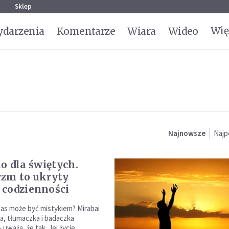
g
Sklep
Wię
darzenia
Komentarze
Wiara
Wideo
Najnowsze
Najp
ko dla świętych.
zm to ukryty
codzienności
nas może być mistykiem? Mirabai
ka, tłumaczka i badaczka
uważa, że tak. Jej życie,