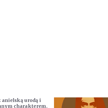
 anielską urodą i
nnym charakterem.