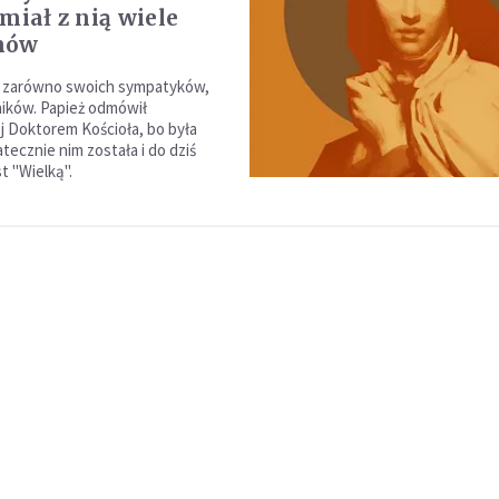
miał z nią wiele
mów
 zarówno swoich sympatyków,
wników. Papież odmówił
ej Doktorem Kościoła, bo była
tecznie nim została i do dziś
t "Wielką".