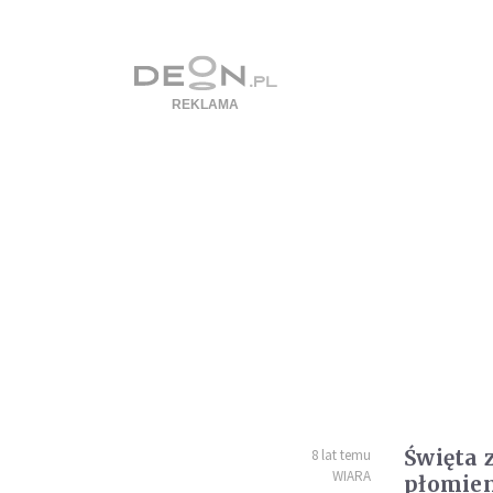
Święta z
8 lat temu
WIARA
płomie