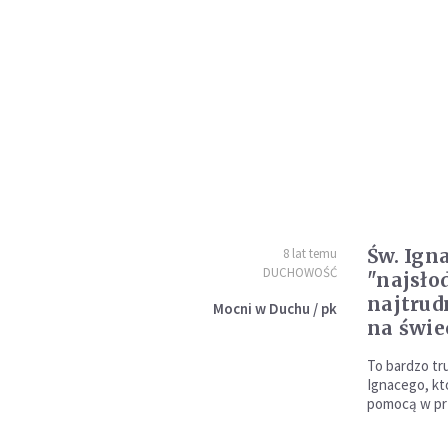
Św. Ign
8 lat temu
DUCHOWOŚĆ
"najsło
najtrud
Mocni w Duchu / pk
na świe
To bardzo tr
Ignacego, kt
pomocą w prz