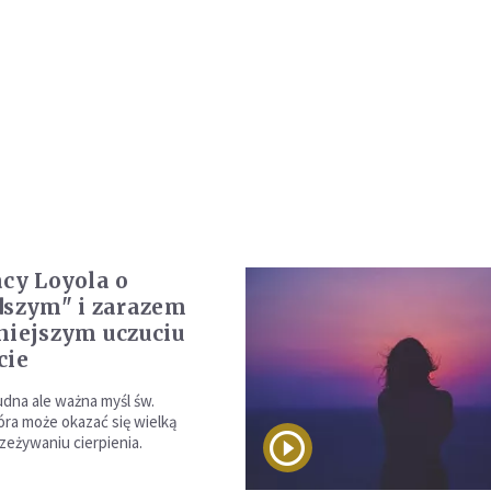
acy Loyola o
dszym" i zarazem
niejszym uczuciu
cie
udna ale ważna myśl św.
óra może okazać się wielką
eżywaniu cierpienia.