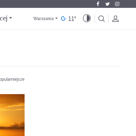
11
°
cej
Warszawa
opularniejsze