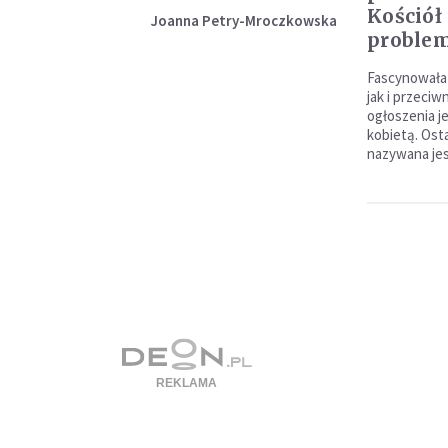
Kościół 
Joanna Petry-Mroczkowska
proble
Fascynowała
jak i przeci
ogłoszenia j
kobietą. Osta
nazywana jes