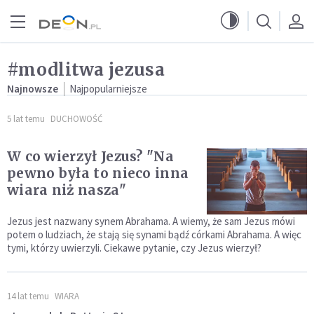
Przejdź do menu głównego
Przejdź do treści
#modlitwa jezusa
Najnowsze
Najpopularniejsze
5 lat temu
DUCHOWOŚĆ
W co wierzył Jezus? "Na
pewno była to nieco inna
wiara niż nasza"
Jezus jest nazwany synem Abrahama. A wiemy, że sam Jezus mówi
potem o ludziach, że stają się synami bądź córkami Abrahama. A więc
tymi, którzy uwierzyli. Ciekawe pytanie, czy Jezus wierzył?
14 lat temu
WIARA