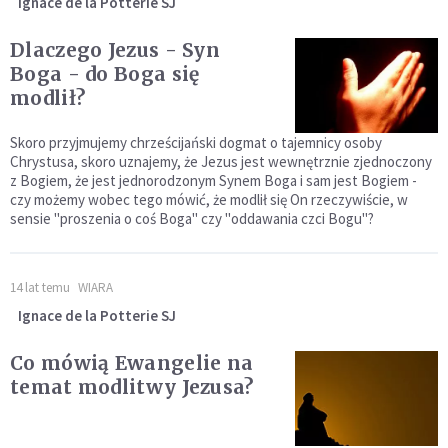
Ignace de la Potterie SJ
Dlaczego Jezus - Syn
Boga - do Boga się
modlił?
Skoro przyjmujemy chrześcijański dogmat o tajemnicy osoby
Chrystusa, skoro uznajemy, że Jezus jest wewnętrznie zjednoczony
z Bogiem, że jest jednorodzonym Synem Boga i sam jest Bogiem -
czy możemy wobec tego mówić, że modlił się On rzeczywiście, w
sensie "proszenia o coś Boga" czy "oddawania czci Bogu"?
14 lat temu
WIARA
Ignace de la Potterie SJ
Co mówią Ewangelie na
temat modlitwy Jezusa?