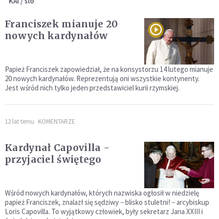
KAI / slo
Franciszek mianuje 20
nowych kardynałów
Papież Franciszek zapowiedział, że na konsystorzu 14 lutego mianuje
20 nowych kardynałów. Reprezentują oni wszystkie kontynenty.
Jest wśród nich tylko jeden przedstawiciel kurii rzymskiej.
12 lat temu
KOMENTARZE
Kardynał Capovilla -
przyjaciel świętego
Wśród nowych kardynałów, których nazwiska ogłosił w niedzielę
papież Franciszek, znalazł się sędziwy − blisko stuletni! − arcybiskup
Loris Capovilla. To wyjątkowy człowiek, były sekretarz Jana XXIII i