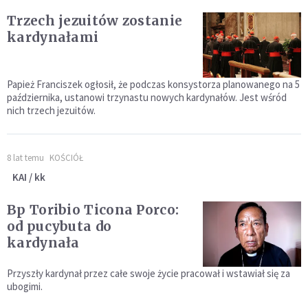
Trzech jezuitów zostanie
kardynałami
Papież Franciszek ogłosił, że podczas konsystorza planowanego na 5
października, ustanowi trzynastu nowych kardynałów. Jest wśród
nich trzech jezuitów.
8 lat temu
KOŚCIÓŁ
KAI / kk
Bp Toribio Ticona Porco:
od pucybuta do
kardynała
Przyszły kardynał przez całe swoje życie pracował i wstawiał się za
ubogimi.