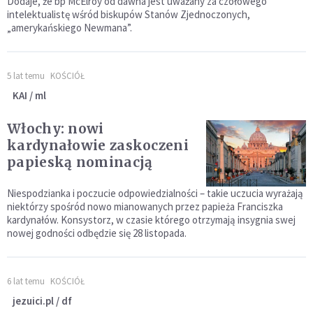
Dodaje, że bp McElroy od dawna jest uważany za czołowego
intelektualistę wśród biskupów Stanów Zjednoczonych,
„amerykańskiego Newmana”.
5 lat temu
KOŚCIÓŁ
KAI / ml
Włochy: nowi
kardynałowie zaskoczeni
papieską nominacją
Niespodzianka i poczucie odpowiedzialności – takie uczucia wyrażają
niektórzy spośród nowo mianowanych przez papieża Franciszka
kardynałów. Konsystorz, w czasie którego otrzymają insygnia swej
nowej godności odbędzie się 28 listopada.
6 lat temu
KOŚCIÓŁ
jezuici.pl / df