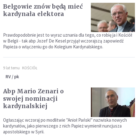
Belgowie znów będą mieć
kardynała elektora
Prawdopodobnie jest to wyraz uznania dla tego, co robię ja i Kościół
w Belgii - tak abp Jozef De Kesel przyjął wczorajszą zapowiedź
Papieża o włączeniu go do Kolegium Kardynalskiego.
9 lat temu
KOŚCIÓŁ
RV / pk
Abp Mario Zenari o
swojej nominacji
kardynalskiej
Ogłaszając wczoraj po modlitwie "Anioł Pański" nazwiska nowych
kardynałów, jako pierwszego z nich Papież wymienił nuncjusza
apostolskiego w Syrii.