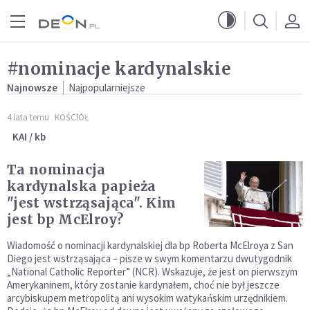
Przejdź do menu głównego
Przejdź do treści
#nominacje kardynalskie
Najnowsze
Najpopularniejsze
4 lata temu
KOŚCIÓŁ
KAI / kb
Ta nominacja
kardynalska papieża
"jest wstrząsająca". Kim
jest bp McElroy?
Wiadomość o nominacji kardynalskiej dla bp Roberta McElroya z San
Diego jest wstrząsająca – pisze w swym komentarzu dwutygodnik
„National Catholic Reporter” (NCR). Wskazuje, że jest on pierwszym
Amerykaninem, który zostanie kardynałem, choć nie był jeszcze
arcybiskupem metropolitą ani wysokim watykańskim urzędnikiem.