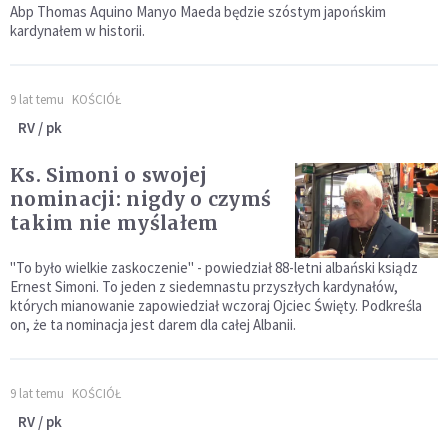
Abp Thomas Aquino Manyo Maeda będzie szóstym japońskim
kardynałem w historii.
9 lat temu
KOŚCIÓŁ
RV / pk
Ks. Simoni o swojej
nominacji: nigdy o czymś
takim nie myślałem
"To było wielkie zaskoczenie" - powiedział 88-letni albański ksiądz
Ernest Simoni. To jeden z siedemnastu przyszłych kardynałów,
których mianowanie zapowiedział wczoraj Ojciec Święty. Podkreśla
on, że ta nominacja jest darem dla całej Albanii.
9 lat temu
KOŚCIÓŁ
RV / pk