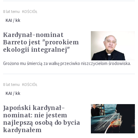
8 lat temu
KOŚCIÓŁ
KAI / kk
Kardynał-nominat
Barreto jest "prorokiem
ekologii integralnej"
Grożono mu śmiercią za walkę przeciwko niszczycielom środowiska.
8 lat temu
KOŚCIÓŁ
KAI / kk
Japoński kardynał-
nominat: nie jestem
najlepszą osobą do bycia
kardynałem