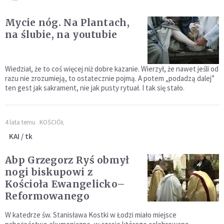
Mycie nóg. Na Plantach,
na ślubie, na youtubie
Wiedział, że to coś więcej niż dobre kazanie. Wierzył, że nawet jeśli od
razu nie zrozumieją, to ostatecznie pojmą. A potem „podadzą dalej”
ten gest jak sakrament, nie jak pusty rytuał. I tak się stało.
4 lata temu
KOŚCIÓŁ
KAI / tk
Abp Grzegorz Ryś obmył
nogi biskupowi z
Kościoła Ewangelicko–
Reformowanego
W katedrze św. Stanisława Kostki w Łodzi miało miejsce