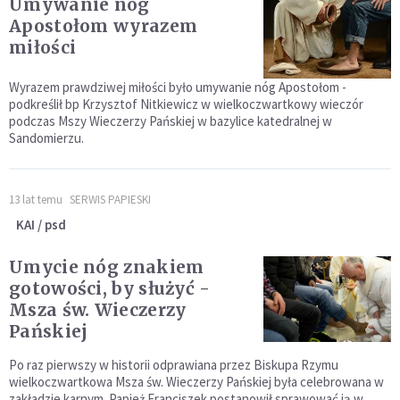
Umywanie nóg
Apostołom wyrazem
miłości
Wyrazem prawdziwej miłości było umywanie nóg Apostołom -
podkreślił bp Krzysztof Nitkiewicz w wielkoczwartkowy wieczór
podczas Mszy Wieczerzy Pańskiej w bazylice katedralnej w
Sandomierzu.
13 lat temu
SERWIS PAPIESKI
KAI / psd
Umycie nóg znakiem
gotowości, by służyć -
Msza św. Wieczerzy
Pańskiej
Po raz pierwszy w historii odprawiana przez Biskupa Rzymu
wielkoczwartkowa Msza św. Wieczerzy Pańskiej była celebrowana w
zakładzie karnym. Papież Franciszek postanowił sprawować ją w