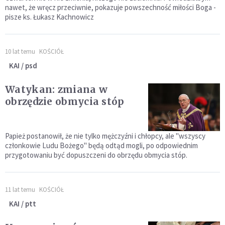
nawet, że wręcz przeciwnie, pokazuje powszechność miłości Boga -
pisze ks. Łukasz Kachnowicz
10 lat temu
KOŚCIÓŁ
KAI / psd
Watykan: zmiana w
obrzędzie obmycia stóp
Papież postanowił, że nie tylko mężczyźni i chłopcy, ale "wszyscy
członkowie Ludu Bożego" będą odtąd mogli, po odpowiednim
przygotowaniu być dopuszczeni do obrzędu obmycia stóp.
11 lat temu
KOŚCIÓŁ
KAI / ptt