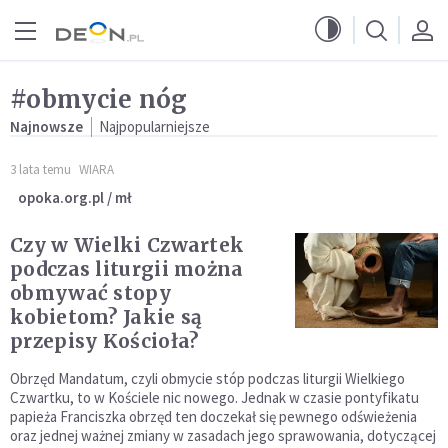
Przejdź do menu głównego
Przejdź do treści
#obmycie nóg
Najnowsze
Najpopularniejsze
3 lata temu
WIARA
opoka.org.pl / mł
Czy w Wielki Czwartek
podczas liturgii można
obmywać stopy
kobietom? Jakie są
przepisy Kościoła?
Obrzęd Mandatum, czyli obmycie stóp podczas liturgii Wielkiego
Czwartku, to w Kościele nic nowego. Jednak w czasie pontyfikatu
papieża Franciszka obrzęd ten doczekał się pewnego odświeżenia
oraz jednej ważnej zmiany w zasadach jego sprawowania, dotyczącej