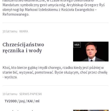
nabożeństwo ekumeniczne, w czasie którego celebrowano
Mandatum: symboliczny gest umycia nóg. Arcybiskup Grzegorz Ryś
obmył nogi bp Markowi Izdebskiemu z Kościoła Ewangelicko –
Reformowanego.
10 lat temu
WIARA
Chrześcijaństwo
ręcznika i wody
Ktoś, kto bierze gąbkę i mydli chorego, rzadko kiedy jest później w
stanie bić, wyzywać, pomstować. Bycie służącym, choć przez chwilę
- wycisza.
10 lat temu
SERWIS PAPIESKI
TV2000 / jssj / KAI / ml