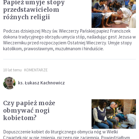
Papież umyje stopy
przedstawicielom
różnych religii
Podczas dzisiejszej Mszy św. Wieczerzy Pańskiej papież Franciszek
dokona tradycyjnego obrzędu umycia stóp, naśladując gest Jezusa w
Wieczerniku przed rozpoczęciem Ostatniej Wieczerzy. Umyje stopy
katolikom, prawosławnym, muzułmanom i hinduiście.
10 lat temu
KOMENTARZE
ks. Łukasz Kachnowicz
Czy papież może
obmywać nogi
kobietom?
Dopuszczenie kobiet do liturgicznego obmycia nóg w Wielki
Czwartek nic w nie zmienia, niczego nie zaciemnia. Powiedziałbym