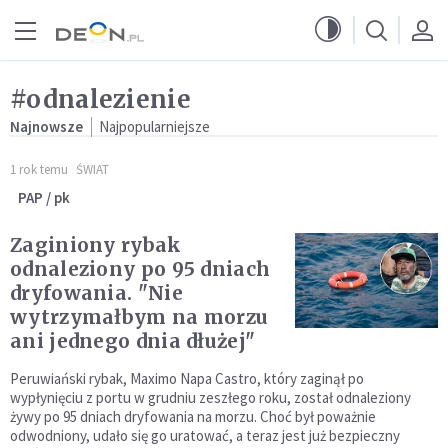
Przejdź do menu głównego
Przejdź do treści
#odnalezienie
Najnowsze
Najpopularniejsze
1 rok temu
ŚWIAT
PAP / pk
Zaginiony rybak
odnaleziony po 95 dniach
dryfowania. "Nie
wytrzymałbym na morzu
ani jednego dnia dłużej"
Peruwiański rybak, Maximo Napa Castro, który zaginął po
wypłynięciu z portu w grudniu zeszłego roku, został odnaleziony
żywy po 95 dniach dryfowania na morzu. Choć był poważnie
odwodniony, udało się go uratować, a teraz jest już bezpieczny