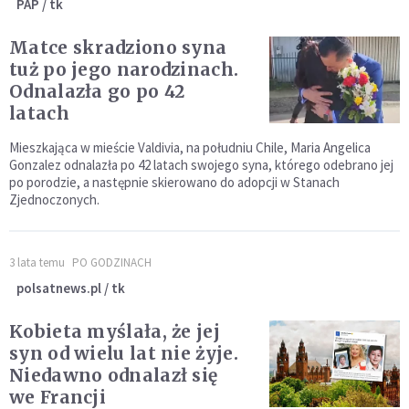
PAP / tk
Matce skradziono syna
tuż po jego narodzinach.
Odnalazła go po 42
latach
Mieszkająca w mieście Valdivia, na południu Chile, Maria Angelica
Gonzalez odnalazła po 42 latach swojego syna, którego odebrano jej
po porodzie, a następnie skierowano do adopcji w Stanach
Zjednoczonych.
3 lata temu
PO GODZINACH
polsatnews.pl / tk
Kobieta myślała, że jej
syn od wielu lat nie żyje.
Niedawno odnalazł się
we Francji