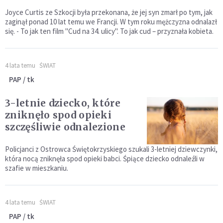
Joyce Curtis ze Szkocji była przekonana, że jej syn zmarł po tym, jak
zaginął ponad 10 lat temu we Francji. W tym roku mężczyzna odnalazł
się. - To jak ten film "Cud na 34. ulicy". To jak cud – przyznała kobieta.
4 lata temu
ŚWIAT
PAP / tk
3-letnie dziecko, które
zniknęło spod opieki
szczęśliwie odnalezione
Policjanci z Ostrowca Świętokrzyskiego szukali 3-letniej dziewczynki,
która nocą zniknęła spod opieki babci. Śpiące dziecko odnaleźli w
szafie w mieszkaniu.
4 lata temu
ŚWIAT
PAP / tk