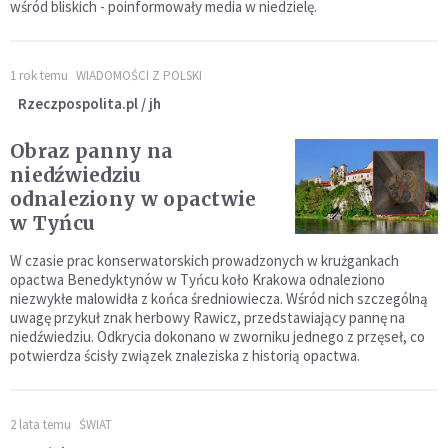
wśród bliskich - poinformowały media w niedzielę.
1 rok temu
WIADOMOŚCI Z POLSKI
Rzeczpospolita.pl / jh
Obraz panny na
niedźwiedziu
odnaleziony w opactwie
w Tyńcu
W czasie prac konserwatorskich prowadzonych w krużgankach
opactwa Benedyktynów w Tyńcu koło Krakowa odnaleziono
niezwykłe malowidła z końca średniowiecza. Wśród nich szczególną
uwagę przykuł znak herbowy Rawicz, przedstawiający pannę na
niedźwiedziu. Odkrycia dokonano w zworniku jednego z przęseł, co
potwierdza ścisły związek znaleziska z historią opactwa.
2 lata temu
ŚWIAT