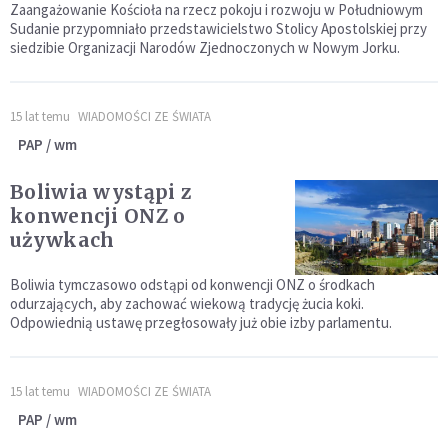
Zaangażowanie Kościoła na rzecz pokoju i rozwoju w Południowym
Sudanie przypomniało przedstawicielstwo Stolicy Apostolskiej przy
siedzibie Organizacji Narodów Zjednoczonych w Nowym Jorku.
15 lat temu
WIADOMOŚCI ZE ŚWIATA
PAP / wm
Boliwia wystąpi z
konwencji ONZ o
używkach
Boliwia tymczasowo odstąpi od konwencji ONZ o środkach
odurzających, aby zachować wiekową tradycję żucia koki.
Odpowiednią ustawę przegłosowały już obie izby parlamentu.
15 lat temu
WIADOMOŚCI ZE ŚWIATA
PAP / wm