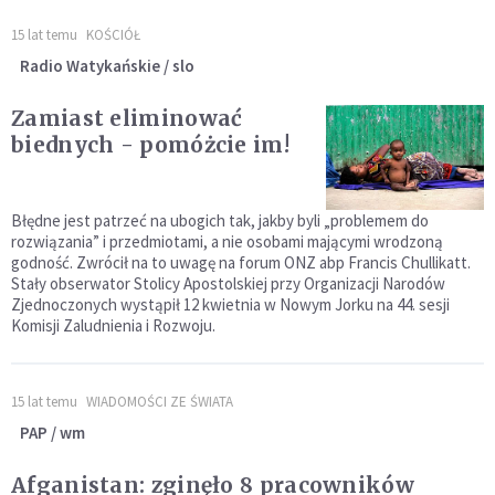
15 lat temu
KOŚCIÓŁ
Radio Watykańskie / slo
Zamiast eliminować
biednych - pomóżcie im!
Błędne jest patrzeć na ubogich tak, jakby byli „problemem do
rozwiązania” i przedmiotami, a nie osobami mającymi wrodzoną
godność. Zwrócił na to uwagę na forum ONZ abp Francis Chullikatt.
Stały obserwator Stolicy Apostolskiej przy Organizacji Narodów
Zjednoczonych wystąpił 12 kwietnia w Nowym Jorku na 44. sesji
Komisji Zaludnienia i Rozwoju.
15 lat temu
WIADOMOŚCI ZE ŚWIATA
PAP / wm
Afganistan: zginęło 8 pracowników