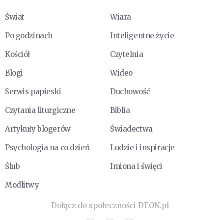
Świat
Wiara
Po godzinach
Inteligentne życie
Kościół
Czytelnia
Blogi
Wideo
Serwis papieski
Duchowość
Czytania liturgiczne
Biblia
Artykuły blogerów
Świadectwa
Psychologia na co dzień
Ludzie i inspiracje
Ślub
Imiona i święci
Modlitwy
Dołącz do społeczności DEON.pl