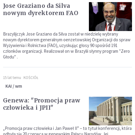
Jose Graziano da Silva
nowym dyrektorem FAO
Brazylijczyk Jose Graziano da Silva został w niedzielę wybrany
nowym dyrektorem generalnym oenzetowskiej Organizacji do spraw
Wyżywienia i Rolnictwa (FAO), uzyskując głosy 90 spośród 191
członków organizacji. Realizował on w Brazylii słynny program "Zero
Głodu" .
15 lat temu
KOŚCIÓŁ
KAI / wm
Genewa: "Promocja praw
człowieka i JPII"
„Promocja praw człowieka i Jan Paweł II” – to tytuł konferencji, która
odbyła się 20 czerwca w genewskim Pałacu Narodów. Jej