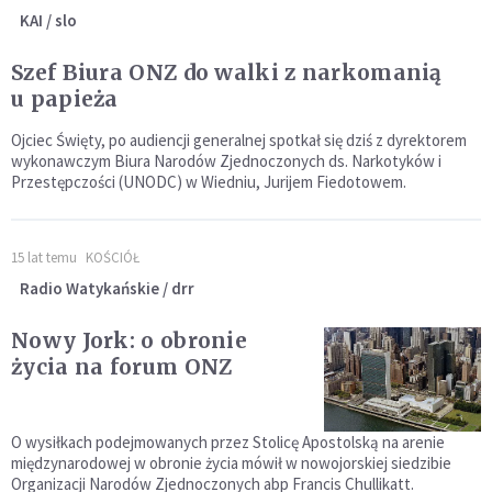
KAI / slo
Szef Biura ONZ do walki z narkomanią
u papieża
Ojciec Święty, po audiencji generalnej spotkał się dziś z dyrektorem
wykonawczym Biura Narodów Zjednoczonych ds. Narkotyków i
Przestępczości (UNODC) w Wiedniu, Jurijem Fiedotowem.
15 lat temu
KOŚCIÓŁ
Radio Watykańskie / drr
Nowy Jork: o obronie
życia na forum ONZ
O wysiłkach podejmowanych przez Stolicę Apostolską na arenie
międzynarodowej w obronie życia mówił w nowojorskiej siedzibie
Organizacji Narodów Zjednoczonych abp Francis Chullikatt.