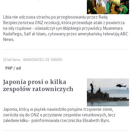
Libia nie odczuwa strachu po przegłosowaniu przez Radę
Bezpieczeństwa ONZ rezolucji, która przewiduje ataki z powietrza
na siły rządowe - oświadczył syn libijskiego przywódcy Muammara
Kadafiego, Saif al-Islam, cytowany przez amerykańską telewizję ABC
News.
15 lat temu
WIADOMOŚCI ZE ŚWIATA
PAP / ad
Japonia prosi o kilka
zespołów ratowniczych
Japonia, którą w piątek nawiedziło potężne trzęsienie ziemi,
zwróciła się do ONZ o przysłanie zespołów ratunkowych, lecz
zaledwie kilku - poinformowała rzeczniczka Elisabeth Byrs.