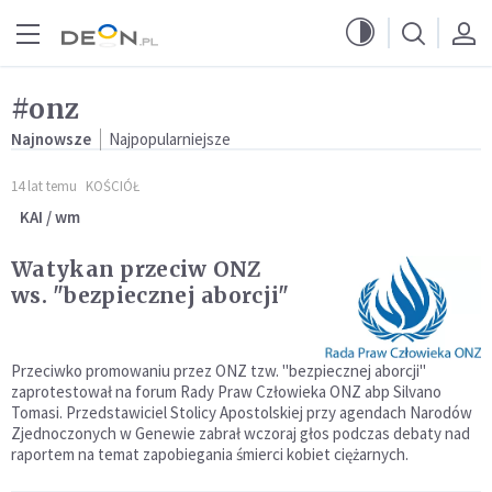
Przejdź do menu głównego
Przejdź do treści
#onz
Najnowsze
Najpopularniejsze
14 lat temu
KOŚCIÓŁ
KAI / wm
Watykan przeciw ONZ
ws. "bezpiecznej aborcji"
Przeciwko promowaniu przez ONZ tzw. "bezpiecznej aborcji"
zaprotestował na forum Rady Praw Człowieka ONZ abp Silvano
Tomasi. Przedstawiciel Stolicy Apostolskiej przy agendach Narodów
Zjednoczonych w Genewie zabrał wczoraj głos podczas debaty nad
raportem na temat zapobiegania śmierci kobiet ciężarnych.