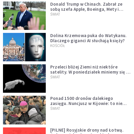
Donald Trump w Chinach. Zabrał ze
sobą szefa Apple, Boeinga, Mety i
Muska
ŚWIAT
Dolina Krzemowa puka do Watykanu.
Dlaczego giganci AI słuchają księży?
KOŚCIÓŁ
Przeleci bliżej Ziemi niż niektóre
satelity. W poniedziałek miniemy się z
asteroidą, która poprzedzi znacznie
ŚWIAT
większego "gościa"
Ponad 1500 dronów dalekiego
zasięgu. Nuncjusz w Kijowie: to nie
wygląda na wolę zakończenia wojny
ŚWIAT
[PILNE] Rosyjskie drony nad Łotwą.