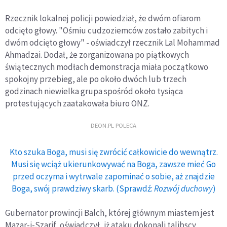
Rzecznik lokalnej policji powiedział, że dwóm ofiarom
odcięto głowy. "Ośmiu cudzoziemców zostało zabitych i
dwóm odcięto głowy" - oświadczył rzecznik Lal Mohammad
Ahmadzai. Dodał, że zorganizowana po piątkowych
świątecznych modłach demonstracja miała początkowo
spokojny przebieg, ale po około dwóch lub trzech
godzinach niewielka grupa spośród około tysiąca
protestujących zaatakowała biuro ONZ.
DEON.PL POLECA
Kto szuka Boga, musi się zwrócić całkowicie do wewnątrz.
Musi się wciąż ukierunkowywać na Boga, zawsze mieć Go
przed oczyma i wytrwale zapominać o sobie, aż znajdzie
Boga, swój prawdziwy skarb. (Sprawdź:
Rozwój duchowy
)
Gubernator prowincji Balch, której głównym miastem jest
Mazar-i-Szarif, oświadczył, iż ataku dokonali talibscy