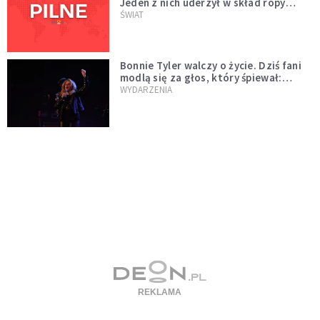
Jeden z nich uderzył w skład ropy
naftowej
ŚWIAT
Bonnie Tyler walczy o życie. Dziś fani
modlą się za głos, który śpiewał:
"Lord, help me"
WYDARZENIA