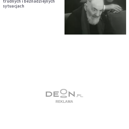
trudnych i beznadziejnych
sytuacjach