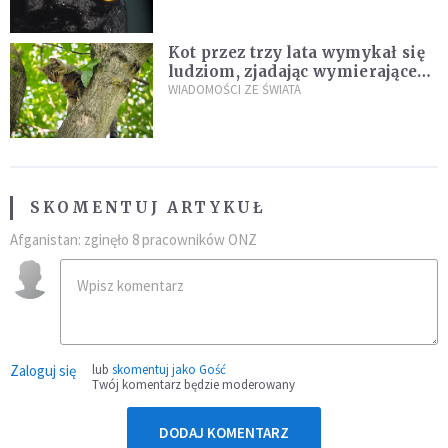
Kot przez trzy lata wymykał się
ludziom, zjadając wymierające
kaczki. W końcu popełnił
WIADOMOŚCI ZE ŚWIATA
fatalny błąd
SKOMENTUJ ARTYKUŁ
Afganistan: zginęło 8 pracowników ONZ
Zaloguj się
lub
skomentuj jako Gość
Twój komentarz będzie moderowany
DODAJ KOMENTARZ