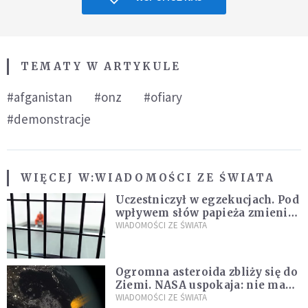
TEMATY W ARTYKULE
#afganistan
#onz
#ofiary
#demonstracje
WIĘCEJ W:
WIADOMOŚCI ZE ŚWIATA
Uczestniczył w egzekucjach. Pod
wpływem słów papieża zmienił
zdanie
WIADOMOŚCI ZE ŚWIATA
Ogromna asteroida zbliży się do
Ziemi. NASA uspokaja: nie ma
zagrożenia
WIADOMOŚCI ZE ŚWIATA