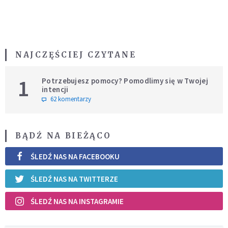
NAJCZĘŚCIEJ CZYTANE
1
Potrzebujesz pomocy? Pomodlimy się w Twojej
intencji
62 komentarzy
BĄDŹ NA BIEŻĄCO
ŚLEDŹ NAS NA FACEBOOKU
ŚLEDŹ NAS NA TWITTERZE
ŚLEDŹ NAS NA INSTAGRAMIE