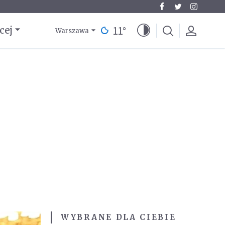
11
°
cej
Warszawa
WYBRANE DLA CIEBIE