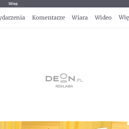
g
Sklep
Wię
darzenia
Komentarze
Wiara
Wideo