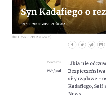
Syn Kadafiego o rezo
ŚWIAT
WIADOMOŚCI ZE ŚWIATA
(fot. EPA/MOHAMED MESSARA)
15 lat temu
Libia nie odczu
Bezpieczeństwa 
PAP / psd
siły rządowe -
Kadafiego, Saif
News.