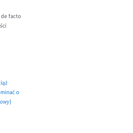
 de facto
ści
ciąż
ominać o
howy
)