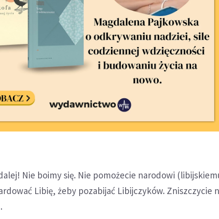
dalej! Nie boimy się. Nie pomożecie narodowi (libijskiemu)
dować Libię, żeby pozabijać Libijczyków. Zniszczycie na
.