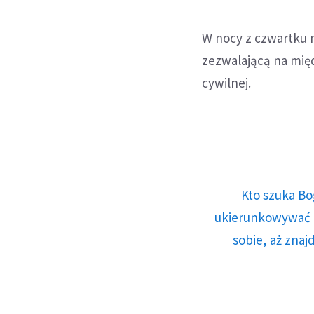
W nocy z czwartku 
zezwalającą na międ
cywilnej.
Kto szuka Bo
ukierunkowywać n
sobie, aż znaj