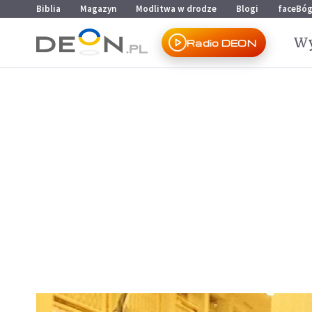
Przejdź do menu głównego
Przejdź do treści
Biblia
Magazyn
Modlitwa w drodze
Blogi
faceBó
Wy
Radio DEON