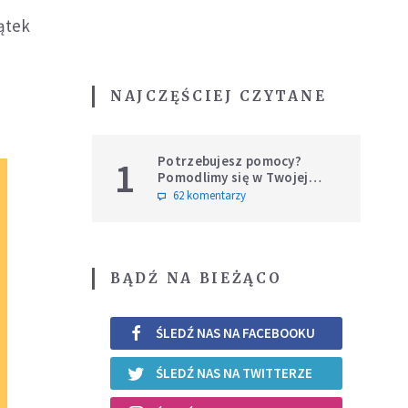
iątek
NAJCZĘŚCIEJ CZYTANE
Potrzebujesz pomocy?
1
Pomodlimy się w Twojej
intencji
62 komentarzy
BĄDŹ NA BIEŻĄCO
ŚLEDŹ NAS NA FACEBOOKU
ŚLEDŹ NAS NA TWITTERZE