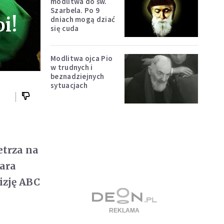
modlitwa do św.
Szarbela. Po 9
i!
dniach mogą dziać
się cuda
Modlitwa ojca Pio
w trudnych i
beznadziejnych
sytuacjach
etrza na
mara
izję ABC