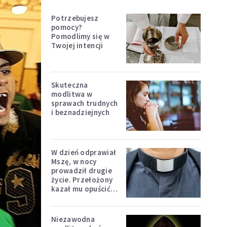
Potrzebujesz
pomocy?
Pomodlimy się w
Twojej intencji
Skuteczna
modlitwa w
sprawach trudnych
i beznadziejnych
W dzień odprawiał
Mszę, w nocy
prowadził drugie
życie. Przełożony
kazał mu opuścić
zakon
Niezawodna