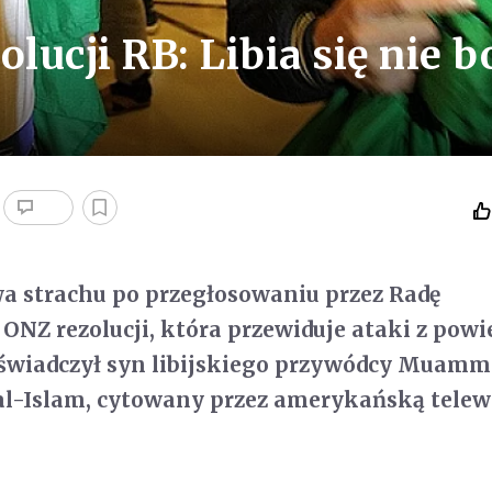
lucji RB: Libia się nie bo
wa strachu po przegłosowaniu przez Radę
ONZ rezolucji, która przewiduje ataki z powi
 oświadczył syn libijskiego przywódcy Muam
 al-Islam, cytowany przez amerykańską telew