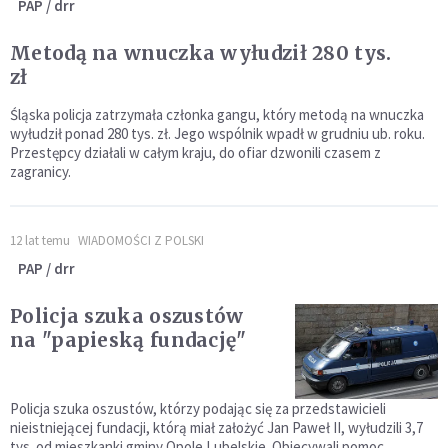
PAP / drr
Metodą na wnuczka wyłudził 280 tys.
zł
Śląska policja zatrzymała członka gangu, który metodą na wnuczka
wyłudził ponad 280 tys. zł. Jego wspólnik wpadł w grudniu ub. roku.
Przestępcy działali w całym kraju, do ofiar dzwonili czasem z
zagranicy.
12 lat temu
WIADOMOŚCI Z POLSKI
PAP / drr
Policja szuka oszustów
na "papieską fundację"
Policja szuka oszustów, którzy podając się za przedstawicieli
nieistniejącej fundacji, którą miał założyć Jan Paweł II, wyłudzili 3,7
tys. od mieszkanki gminy Opole Lubelskie. Obiecywali pomoc,