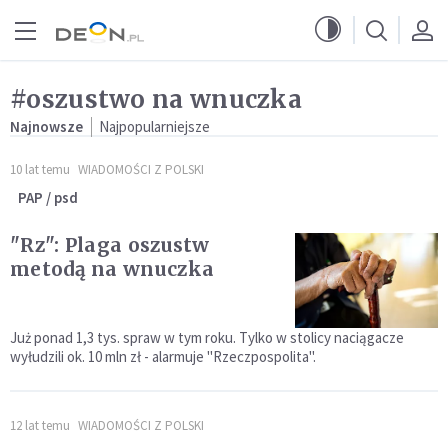
Przejdź do menu głównego
Przejdź do treści
#oszustwo na wnuczka
Najnowsze
Najpopularniejsze
10 lat temu
WIADOMOŚCI Z POLSKI
PAP / psd
"Rz": Plaga oszustw
metodą na wnuczka
Już ponad 1,3 tys. spraw w tym roku. Tylko w stolicy naciągacze
wyłudzili ok. 10 mln zł - alarmuje "Rzeczpospolita".
12 lat temu
WIADOMOŚCI Z POLSKI