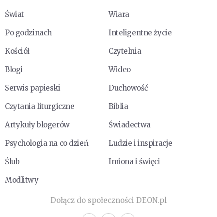
Świat
Wiara
Po godzinach
Inteligentne życie
Kościół
Czytelnia
Blogi
Wideo
Serwis papieski
Duchowość
Czytania liturgiczne
Biblia
Artykuły blogerów
Świadectwa
Psychologia na co dzień
Ludzie i inspiracje
Ślub
Imiona i święci
Modlitwy
Dołącz do społeczności DEON.pl