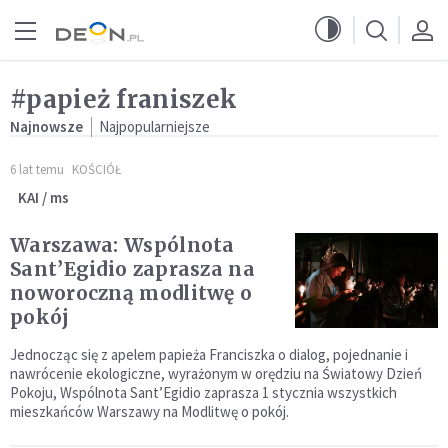
Przejdź do menu głównego
Przejdź do treści
#papież franiszek
Najnowsze
Najpopularniejsze
6 lat temu
KOŚCIÓŁ
KAI / ms
Warszawa: Wspólnota
Sant’Egidio zaprasza na
noworoczną modlitwę o
pokój
Jednocząc się z apelem papieża Franciszka o dialog, pojednanie i
nawrócenie ekologiczne, wyrażonym w orędziu na Światowy Dzień
Pokoju, Wspólnota Sant’Egidio zaprasza 1 stycznia wszystkich
mieszkańców Warszawy na Modlitwę o pokój.