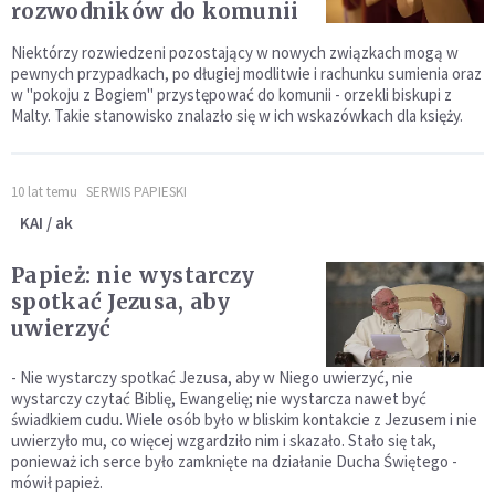
rozwodników do komunii
Niektórzy rozwiedzeni pozostający w nowych związkach mogą w
pewnych przypadkach, po długiej modlitwie i rachunku sumienia oraz
w "pokoju z Bogiem" przystępować do komunii - orzekli biskupi z
Malty. Takie stanowisko znalazło się w ich wskazówkach dla księży.
10 lat temu
SERWIS PAPIESKI
KAI / ak
Papież: nie wystarczy
spotkać Jezusa, aby
uwierzyć
- Nie wystarczy spotkać Jezusa, aby w Niego uwierzyć, nie
wystarczy czytać Biblię, Ewangelię; nie wystarcza nawet być
świadkiem cudu. Wiele osób było w bliskim kontakcie z Jezusem i nie
uwierzyło mu, co więcej wzgardziło nim i skazało. Stało się tak,
ponieważ ich serce było zamknięte na działanie Ducha Świętego -
mówił papież.