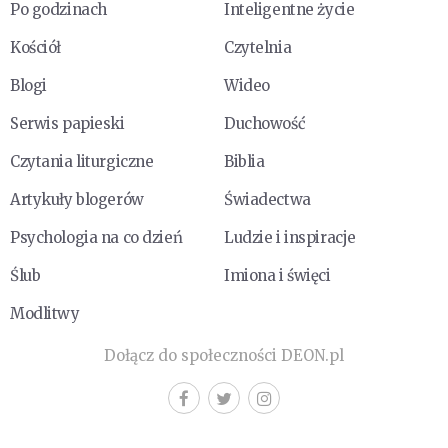
Po godzinach
Inteligentne życie
Kościół
Czytelnia
Blogi
Wideo
Serwis papieski
Duchowość
Czytania liturgiczne
Biblia
Artykuły blogerów
Świadectwa
Psychologia na co dzień
Ludzie i inspiracje
Ślub
Imiona i święci
Modlitwy
Dołącz do społeczności DEON.pl