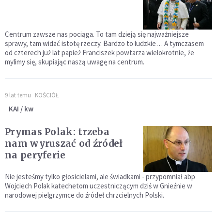
Centrum zawsze nas pociąga. To tam dzieją się najważniejsze
sprawy, tam widać istotę rzeczy. Bardzo to ludzkie… A tymczasem
od czterech już lat papież Franciszek powtarza wielokrotnie, że
mylimy się, skupiając naszą uwagę na centrum.
9 lat temu
KOŚCIÓŁ
KAI / kw
Prymas Polak: trzeba
nam wyruszać od źródeł
na peryferie
Nie jesteśmy tylko głosicielami, ale świadkami - przypomniał abp
Wojciech Polak katechetom uczestniczącym dziś w Gnieźnie w
narodowej pielgrzymce do źródeł chrzcielnych Polski.