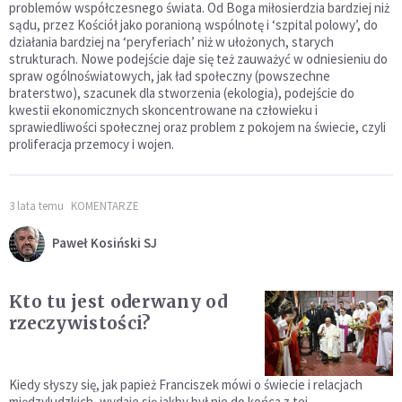
problemów współczesnego świata. Od Boga miłosierdzia bardziej niż
sądu, przez Kościół jako poranioną wspólnotę i ‘szpital polowy’, do
działania bardziej na ‘peryferiach’ niż w ułożonych, starych
strukturach. Nowe podejście daje się też zauważyć w odniesieniu do
spraw ogólnoświatowych, jak ład społeczny (powszechne
braterstwo), szacunek dla stworzenia (ekologia), podejście do
kwestii ekonomicznych skoncentrowane na człowieku i
sprawiedliwości społecznej oraz problem z pokojem na świecie, czyli
proliferacja przemocy i wojen.
3 lata temu
KOMENTARZE
Paweł Kosiński SJ
Kto tu jest oderwany od
rzeczywistości?
Kiedy słyszy się, jak papież Franciszek mówi o świecie i relacjach
międzyludzkich, wydaje się jakby był nie do końca z tej