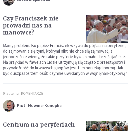
Czy Franciszek nie
prowadzi nas na
manowce?
Mamy problem. Bo papież Franciszek wzywa do pójścia na peryferie,
do zajmowania się tymi, którymi nikt nie chce się zajmować, a
jednocześnie wiemy, że takie peryferie bywają mało chrześcijańskie.
Na przykład w fawelach ludzie utrzymują się często z przestępstw i
przynależność do krwawych gangów jest tam poniekąd normą. Jak
być duszpasterzem osób czynnie uwikłanych w wojnę narkotykową?
9 lat temu
KOMENTARZE
Piotr Nowina-Konopka
Centrum na peryferiach