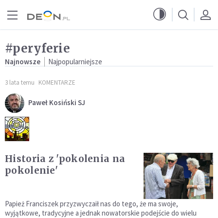
Przejdź do menu głównego
Przejdź do treści
#peryferie
Najnowsze
Najpopularniejsze
3 lata temu
KOMENTARZE
Paweł Kosiński SJ
Historia z 'pokolenia na
pokolenie'
Papież Franciszek przyzwyczaił nas do tego, że ma swoje,
wyjątkowe, tradycyjne a jednak nowatorskie podejście do wielu