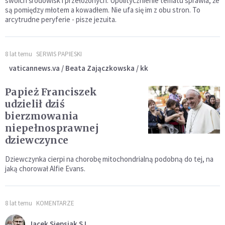
swoich środowisk i przełożonych. Upolitycznienie tematu sprawia, że
są pomiędzy młotem a kowadłem. Nie ufa się im z obu stron. To
arcytrudne peryferie - pisze jezuita.
8 lat temu
SERWIS PAPIESKI
vaticannews.va / Beata Zajączkowska / kk
Papież Franciszek
udzielił dziś
bierzmowania
niepełnosprawnej
dziewczynce
Dziewczynka cierpi na chorobę mitochondrialną podobną do tej, na
jaką chorował Alfie Evans.
8 lat temu
KOMENTARZE
Jacek Siepsiak SJ