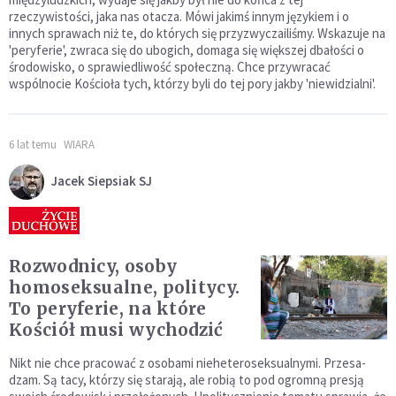
rzeczywistości, jaka nas otacza. Mówi jakimś innym językiem i o
innych sprawach niż te, do których się przyzwyczailiśmy. Wskazuje na
'peryferie', zwraca się do ubogich, domaga się większej dbałości o
środowisko, o sprawiedliwość społeczną. Chce przywracać
wspólnocie Kościoła tych, którzy byli do tej pory jakby 'niewidzialni'.
6 lat temu
WIARA
Jacek Siepsiak SJ
Rozwodnicy, osoby
homoseksualne, politycy.
To peryferie, na które
Kościół musi wychodzić
Nikt nie chce pracować z osobami nieheteroseksualnymi. Przesa­
dzam. Są tacy, którzy się starają, ale robią to pod ogromną presją