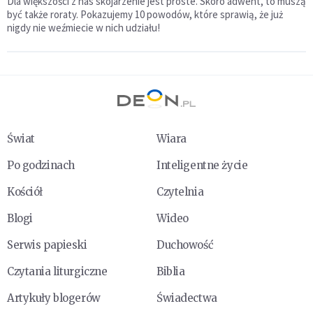
Dla większości z nas skojarzenie jest proste. Skoro adwent, to muszą
być także roraty. Pokazujemy 10 powodów, które sprawią, że już
nigdy nie weźmiecie w nich udziału!
Świat
Wiara
Po godzinach
Inteligentne życie
Kościół
Czytelnia
Blogi
Wideo
Serwis papieski
Duchowość
Czytania liturgiczne
Biblia
Artykuły blogerów
Świadectwa