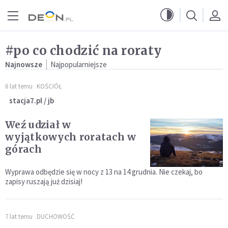
Przejdź do menu głównego
Przejdź do treści
#po co chodzić na roraty
Najnowsze
Najpopularniejsze
6 lat temu
KOŚCIÓŁ
stacja7.pl / jb
Weź udział w
wyjątkowych roratach w
górach
Wyprawa odbędzie się w nocy z 13 na 14 grudnia. Nie czekaj, bo
zapisy ruszają już dzisiaj!
7 lat temu
DUCHOWOŚĆ