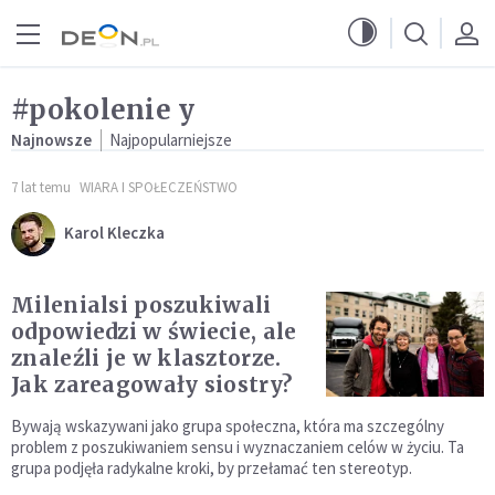
Przejdź do menu głównego
Przejdź do treści
#pokolenie y
Najnowsze
Najpopularniejsze
7 lat temu
WIARA I SPOŁECZEŃSTWO
Karol Kleczka
Milenialsi poszukiwali
odpowiedzi w świecie, ale
znaleźli je w klasztorze.
Jak zareagowały siostry?
Bywają wskazywani jako grupa społeczna, która ma szczególny
problem z poszukiwaniem sensu i wyznaczaniem celów w życiu. Ta
grupa podjęła radykalne kroki, by przełamać ten stereotyp.