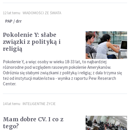
12 lat temu
WIADOMOŚCI ZE ŚWIATA
PAP / drr
Pokolenie Y: słabe
związki z polityką i
religią
Pokolenie Y, a więc osoby w wieku 18-33 lat, to najbardziej
różnorodne pod względem rasowym pokolenie Amerykanów.
Odróżnia się słabymi związkami z polityką i religią; z dala trzyma się
też od instytucji małżeństwa - wynika z raportu Pew Reserarch
Center.
14 lat temu
INTELIGENTNE ŻYCIE
Mam dobre CV. I co z
tego?