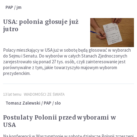
PAP / jm
USA: polonia głosuje już
jutro
Polacy mieszkający w USA już w sobotę będą głosować w wyborach
do Sejmu i Senatu. Do wyborów w całych Stanach Zjednoczonych
zarejestrowało się ponad 27 tys. osób, czyli zainteresowanie jest
porównywalne z tym, jakie towarzyszyło majowym wyborom
prezydenckim.
13 lat temu
WIADOMOŚCI ZE ŚWIATA
Tomasz Zalewski / PAP / slo
Postulaty Polonii przed wyborami w
USA
Na konferencji w Waszyngtonie w sobotę działacze Polonii zrzeszeni