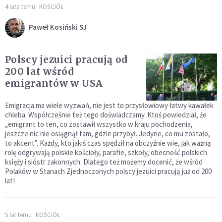
4 lata temu
KOŚCIÓŁ
Paweł Kosiński SJ
Polscy jezuici pracują od
200 lat wśród
emigrantów w USA
Emigracja ma wiele wyzwań, nie jest to przysłowiowy łatwy kawałek
chleba. Współcześnie też tego doświadczamy. Ktoś powiedział, że
„emigrant to ten, co zostawił wszystko w kraju pochodzenia,
jeszcze nic nie osiągnął tam, gdzie przybył. Jedyne, co mu zostało,
to akcent”. Każdy, kto jakiś czas spędził na obczyźnie wie, jak ważną
rolę odgrywają polskie kościoły, parafie, szkoły, obecność polskich
księży i sióstr zakonnych. Dlatego też możemy docenić, że wśród
Polaków w Stanach Zjednoczonych polscy jezuici pracują już od 200
lat!
5 lat temu
KOŚCIÓŁ