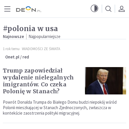
Przejdź do menu głównego
Przejdź do treści
#polonia w usa
Najnowsze
Najpopularniejsze
1 rok temu
WIADOMOŚCI ZE ŚWIATA
Onet.pl / red
Trump zapowiedział
wydalenie nielegalnych
imigrantów. Co czeka
Polonię w Stanach?
Powrót Donalda Trumpa do Białego Domu budzi niepokój wśród
Polonii mieszkającej w Stanach Zjednoczonych, zwłaszcza w
kontekście zaostrzenia polityki migracyjnej.