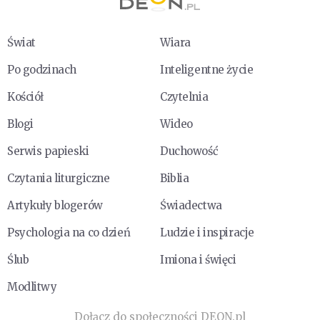
Świat
Wiara
Po godzinach
Inteligentne życie
Kościół
Czytelnia
Blogi
Wideo
Serwis papieski
Duchowość
Czytania liturgiczne
Biblia
Artykuły blogerów
Świadectwa
Psychologia na co dzień
Ludzie i inspiracje
Ślub
Imiona i święci
Modlitwy
Dołącz do społeczności DEON.pl