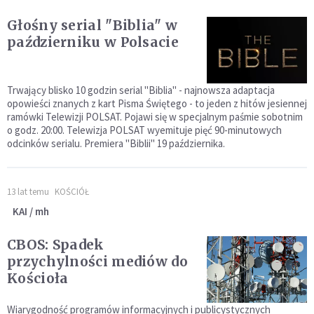
Głośny serial "Biblia" w
październiku w Polsacie
Trwający blisko 10 godzin serial "Biblia" - najnowsza adaptacja
opowieści znanych z kart Pisma Świętego - to jeden z hitów jesiennej
ramówki Telewizji POLSAT. Pojawi się w specjalnym paśmie sobotnim
o godz. 20:00. Telewizja POLSAT wyemituje pięć 90-minutowych
odcinków serialu. Premiera "Biblii" 19 października.
13 lat temu
KOŚCIÓŁ
KAI / mh
CBOS: Spadek
przychylności mediów do
Kościoła
Wiarygodność programów informacyjnych i publicystycznych