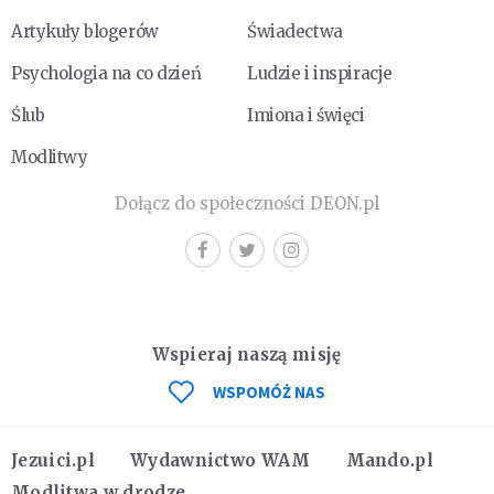
Artykuły blogerów
Świadectwa
Psychologia na co dzień
Ludzie i inspiracje
Ślub
Imiona i święci
Modlitwy
Dołącz do społeczności DEON.pl
Wspieraj naszą misję
WSPOMÓŻ NAS
Jezuici.pl
Wydawnictwo WAM
Mando.pl
Modlitwa w drodze