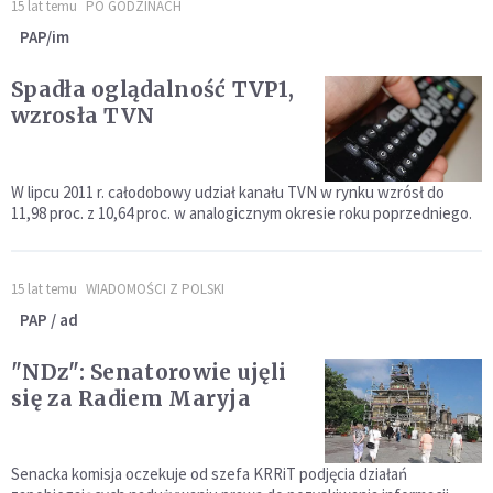
15 lat temu
PO GODZINACH
PAP/im
Spadła oglądalność TVP1,
wzrosła TVN
W lipcu 2011 r. całodobowy udział kanału TVN w rynku wzrósł do
11,98 proc. z 10,64 proc. w analogicznym okresie roku poprzedniego.
15 lat temu
WIADOMOŚCI Z POLSKI
PAP / ad
"NDz": Senatorowie ujęli
się za Radiem Maryja
Senacka komisja oczekuje od szefa KRRiT podjęcia działań