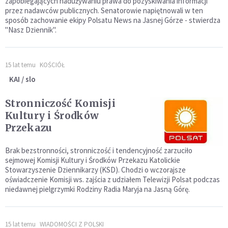
zapobiegających nadużywaniu prawa do pozyskiwania informacji
przez nadawców publicznych. Senatorowie napiętnowali w ten
sposób zachowanie ekipy Polsatu News na Jasnej Górze - stwierdza
"Nasz Dziennik".
15 lat temu
KOŚCIÓŁ
KAI / slo
Stronniczość Komisji
Kultury i Środków
Przekazu
Brak bezstronności, stronniczość i tendencyjność zarzuciło
sejmowej Komisji Kultury i Środków Przekazu Katolickie
Stowarzyszenie Dziennikarzy (KSD). Chodzi o wczorajsze
oświadczenie Komisji ws. zajścia z udziałem Telewizji Polsat podczas
niedawnej pielgrzymki Rodziny Radia Maryja na Jasną Górę.
15 lat temu
WIADOMOŚCI Z POLSKI