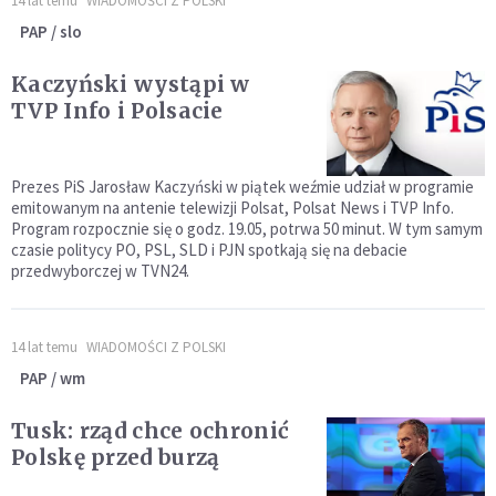
14 lat temu
WIADOMOŚCI Z POLSKI
PAP / slo
Kaczyński wystąpi w
TVP Info i Polsacie
Prezes PiS Jarosław Kaczyński w piątek weźmie udział w programie
emitowanym na antenie telewizji Polsat, Polsat News i TVP Info.
Program rozpocznie się o godz. 19.05, potrwa 50 minut. W tym samym
czasie politycy PO, PSL, SLD i PJN spotkają się na debacie
przedwyborczej w TVN24.
14 lat temu
WIADOMOŚCI Z POLSKI
PAP / wm
Tusk: rząd chce ochronić
Polskę przed burzą