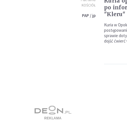
Kuria o
KOŚCIÓŁ
po info
"Kleru"
PAP / jp
Kuria w Opol
postępowanie
sprawie dotyc
dojść ćwierć