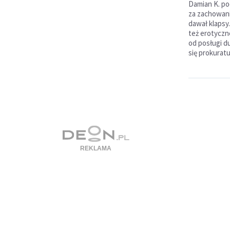
Damian K. po
za zachowani
dawał klapsy
też erotyczn
od posługi d
się prokuratu