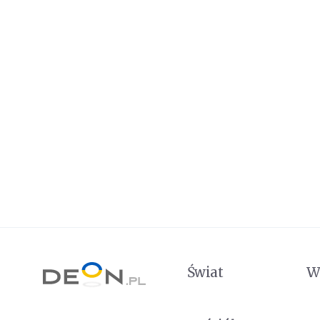
Świat
W