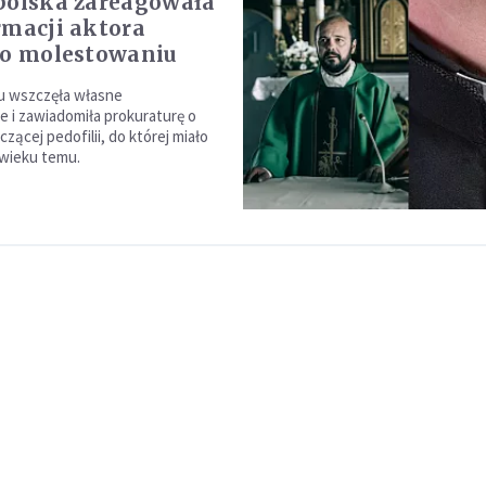
polska zareagowała
rmacji aktora
 o molestowaniu
u wszczęła własne
 i zawiadomiła prokuraturę o
zącej pedofilii, do której miało
 wieku temu.