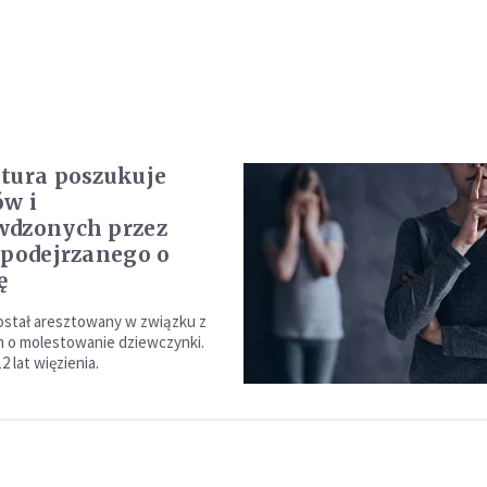
tura poszukuje
w i
wdzonych przez
 podejrzanego o
ę
stał aresztowany w związku z
 o molestowanie dziewczynki.
2 lat więzienia.