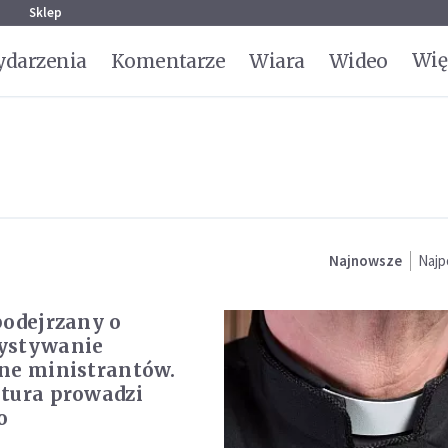
g
Sklep
Wię
darzenia
Komentarze
Wiara
Wideo
Najnowsze
Najp
podejrzany o
ystywanie
ne ministrantów.
tura prowadzi
o