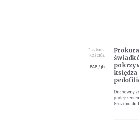
Prokura
7 lat temu
KOŚCIÓŁ
świadkó
pokrzy
PAP / jb
księdza
pedofili
Duchowny zo
podejrzeniem
Grozi mu do 1