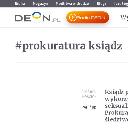
Przejdź do menu głównego
Przejdź do treści
Biblia
Magazyn
Modlitwa w drodze
Blogi
faceBó
Wy
Radio DEON
#prokuratura ksiądz
Ksiądz 
7 lat temu
KOŚCIÓŁ
wykorz
seksual
PAP / pp
Prokura
śledztw