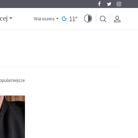
11
°
cej
Warszawa
opularniejsze