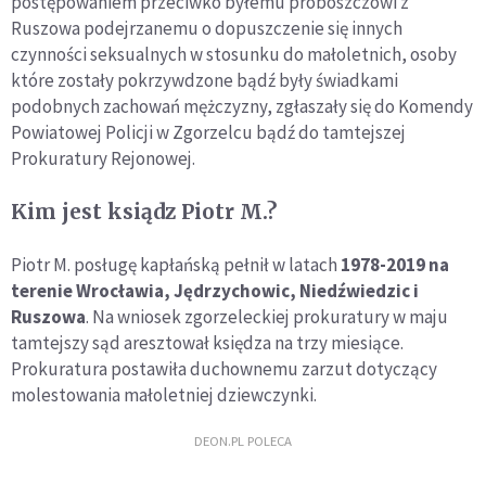
postępowaniem przeciwko byłemu proboszczowi z
Ruszowa podejrzanemu o dopuszczenie się innych
czynności seksualnych w stosunku do małoletnich, osoby
które zostały pokrzywdzone bądź były świadkami
podobnych zachowań mężczyzny, zgłaszały się do Komendy
Powiatowej Policji w Zgorzelcu bądź do tamtejszej
Prokuratury Rejonowej.
Kim jest ksiądz Piotr M.?
Piotr M. posługę kapłańską pełnił w latach
1978-2019 na
terenie Wrocławia, Jędrzychowic, Niedźwiedzic i
Ruszowa
. Na wniosek zgorzeleckiej prokuratury w maju
tamtejszy sąd aresztował księdza na trzy miesiące.
Prokuratura postawiła duchownemu zarzut dotyczący
molestowania małoletniej dziewczynki.
DEON.PL POLECA