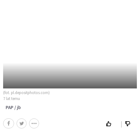
(fot. pl.depositphotos.com)
7 lat temu
PAP / jb