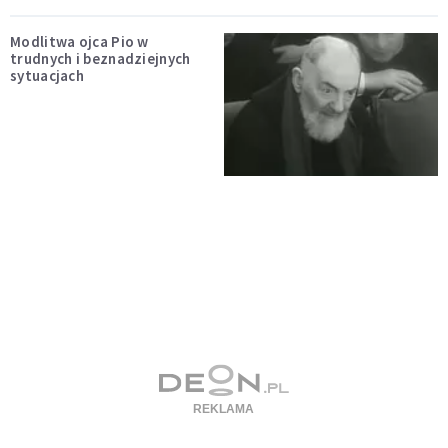
Modlitwa ojca Pio w
trudnych i beznadziejnych
sytuacjach