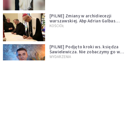
[PILNE] Zmiany w archidiecezji
warszawskiej. Abp Adrian Galbas
wręczył dekrety nowym proboszczom
KOŚCIÓŁ
[PILNE] Podjęto kroki ws. księdza
Sawielewicza. Nie zobaczymy go w
mediach
WYDARZENIA