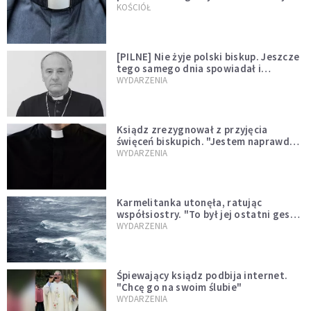
kazał mu opuścić zakon
KOŚCIÓŁ
[PILNE] Nie żyje polski biskup. Jeszcze
tego samego dnia spowiadał i
sprawował Mszę świętą
WYDARZENIA
Ksiądz zrezygnował z przyjęcia
święceń biskupich. "Jestem naprawdę
niegodny"
WYDARZENIA
Karmelitanka utonęła, ratując
współsiostry. "To był jej ostatni gest
miłości"
WYDARZENIA
Śpiewający ksiądz podbija internet.
"Chcę go na swoim ślubie"
WYDARZENIA