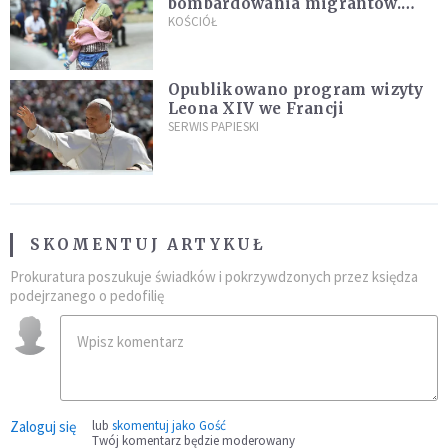
bombardowania migrantów.
"Masowy ogień przeciwko
KOŚCIÓŁ
najeźdźcom!"
Opublikowano program wizyty
Leona XIV we Francji
SERWIS PAPIESKI
SKOMENTUJ ARTYKUŁ
Prokuratura poszukuje świadków i pokrzywdzonych przez księdza
podejrzanego o pedofilię
Zaloguj się
lub
skomentuj jako Gość
Twój komentarz będzie moderowany