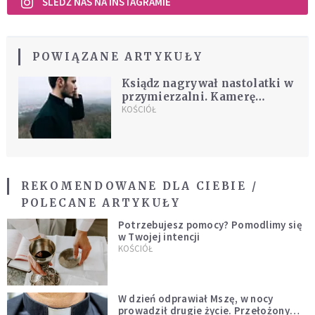
ŚLEDŹ NAS NA INSTAGRAMIE
POWIĄZANE ARTYKUŁY
Ksiądz nagrywał nastolatki w
przymierzalni. Kamerę
zamontował w sandale
KOŚCIÓŁ
REKOMENDOWANE DLA CIEBIE /
POLECANE ARTYKUŁY
Potrzebujesz pomocy? Pomodlimy się
w Twojej intencji
KOŚCIÓŁ
W dzień odprawiał Mszę, w nocy
prowadził drugie życie. Przełożony