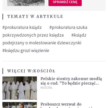
SPRAWDŹ CENĘ
TEMATY W ARTYKULE
#prokuratura ksiądz
#prokuratura szuka
pokrzywdzonych przez księdza
#ksiądz
podejrzany o molestowanie dziewczynki
#księdzu grozi więzienie
WIĘCEJ W:
KOŚCIÓŁ
Polskie siostry zakonne modlą
się o cud. "To będzie pieczęć
Pana Boga dla naszej wiary"
KOŚCIÓŁ
Proboszcz wezwał do