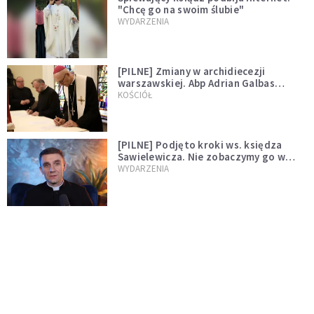
"Chcę go na swoim ślubie"
WYDARZENIA
[PILNE] Zmiany w archidiecezji
warszawskiej. Abp Adrian Galbas
wręczył dekrety nowym proboszczom
KOŚCIÓŁ
[PILNE] Podjęto kroki ws. księdza
Sawielewicza. Nie zobaczymy go w
mediach
WYDARZENIA