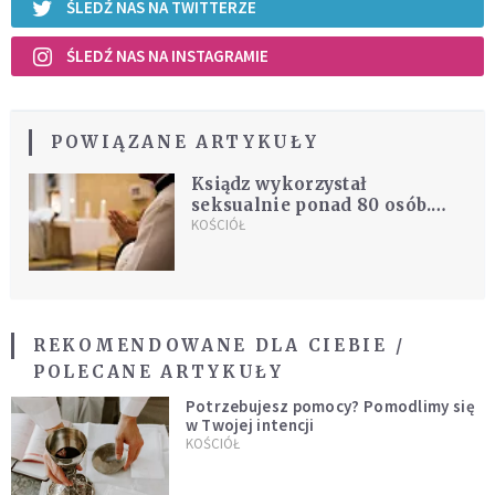
ŚLEDŹ NAS NA TWITTERZE
ŚLEDŹ NAS NA INSTAGRAMIE
POWIĄZANE ARTYKUŁY
Ksiądz wykorzystał
seksualnie ponad 80 osób.
Zapadł wyrok w jego sprawie
KOŚCIÓŁ
REKOMENDOWANE DLA CIEBIE /
POLECANE ARTYKUŁY
Potrzebujesz pomocy? Pomodlimy się
w Twojej intencji
KOŚCIÓŁ