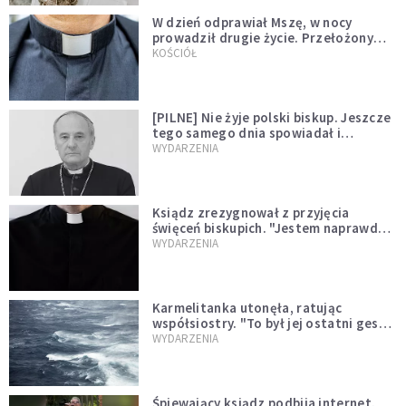
W dzień odprawiał Mszę, w nocy
prowadził drugie życie. Przełożony
kazał mu opuścić zakon
KOŚCIÓŁ
[PILNE] Nie żyje polski biskup. Jeszcze
tego samego dnia spowiadał i
sprawował Mszę świętą
WYDARZENIA
Ksiądz zrezygnował z przyjęcia
święceń biskupich. "Jestem naprawdę
niegodny"
WYDARZENIA
Karmelitanka utonęła, ratując
współsiostry. "To był jej ostatni gest
miłości"
WYDARZENIA
Śpiewający ksiądz podbija internet.