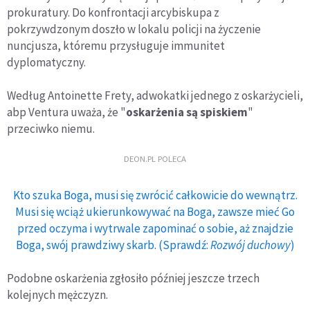
prokuratury. Do konfrontacji arcybiskupa z
pokrzywdzonym doszło w lokalu policji na życzenie
nuncjusza, któremu przysługuje immunitet
dyplomatyczny.
Według Antoinette Frety, adwokatki jednego z oskarżycieli,
abp Ventura uważa, że "
oskarżenia są spiskiem
"
przeciwko niemu.
DEON.PL POLECA
Kto szuka Boga, musi się zwrócić całkowicie do wewnątrz.
Musi się wciąż ukierunkowywać na Boga, zawsze mieć Go
przed oczyma i wytrwale zapominać o sobie, aż znajdzie
Boga, swój prawdziwy skarb. (Sprawdź:
Rozwój duchowy
)
Podobne oskarżenia zgłosiło później jeszcze trzech
kolejnych mężczyzn.