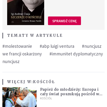
SPRAWDŹ CENĘ
TEMATY W ARTYKULE
#molestowanie
#abp luigi ventura
#nuncjusz
we francji oskarżony
#immunitet dyplomatyczny
nuncjusz
WIĘCEJ W:
KOŚCIÓŁ
Papież do młodzieży: Europa i
cały świat poszukują pośród was
nowych świętych
KOŚCIÓŁ