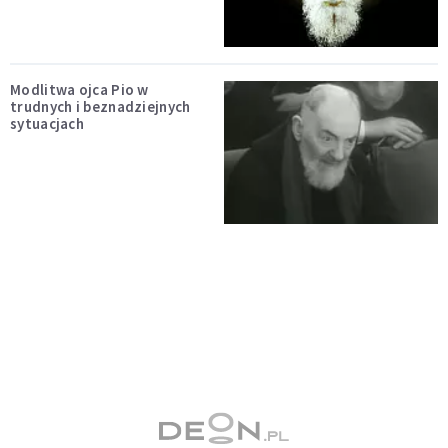
Modlitwa ojca Pio w
trudnych i beznadziejnych
sytuacjach