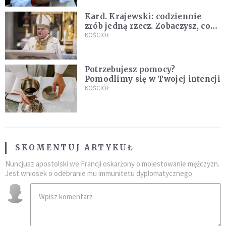
Kard. Krajewski: codziennie
zrób jedną rzecz. Zobaczysz, co
stanie się z twoim życiem
KOŚCIÓŁ
Potrzebujesz pomocy?
Pomodlimy się w Twojej intencji
KOŚCIÓŁ
SKOMENTUJ ARTYKUŁ
Nuncjusz apostolski we Francji oskarżony o molestowanie mężczyzn.
Jest wniosek o odebranie mu immunitetu dyplomatycznego