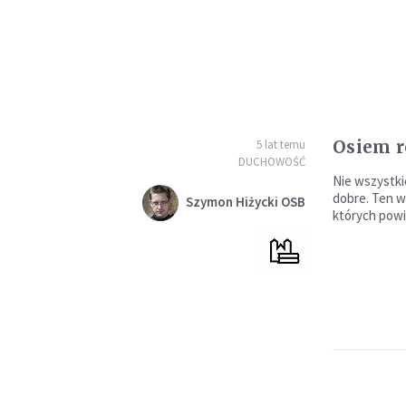
Osiem r
5 lat temu
DUCHOWOŚĆ
Nie wszystki
dobre. Ten wi
Szymon Hiżycki OSB
których powi