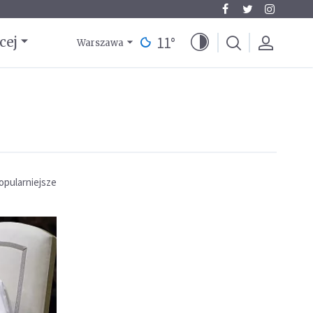
11
°
cej
Warszawa
opularniejsze