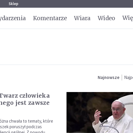
g
Sklep
Wię
darzenia
Komentarze
Wiara
Wideo
Najnowsze
Najp
 Twarz człowieka
nego jest zawsze
różna chwała to tematy, które
iszek poruszył podczas
iencji ogólnej. Z powodu