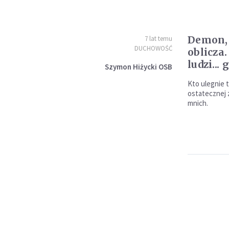
Demon,
7 lat temu
DUCHOWOŚĆ
oblicza.
ludzi..
Szymon Hiżycki OSB
Kto ulegnie 
ostatecznej 
mnich.