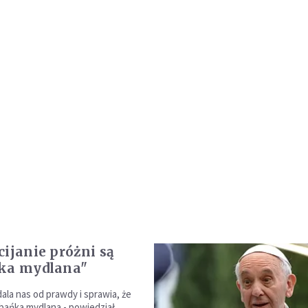
cijanie próżni są
ńka mydlana"
ala nas od prawdy i sprawia, że
 bańka mydlana - powiedział