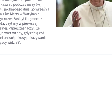
 kazaniu podczas mszy św.,
ł, jak każdego dnia, 25 września
mu św. Marty w Watykanie.
go rozważań był fragment z
eta, czytany w pierwszej
lnej. Papież zaznaczył, że
e, nawet wtedy, gdy robią coś
ni unikać pokusy pokazywania
yscy widzieli".