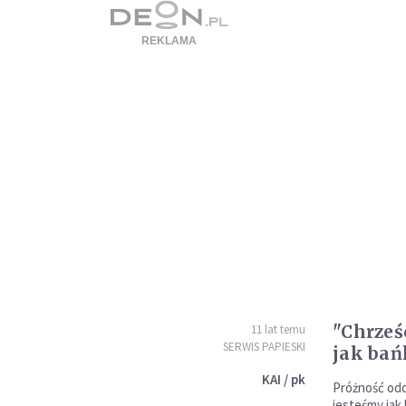
"Chrześ
11 lat temu
SERWIS PAPIESKI
jak ba
KAI / pk
Próżność odd
jesteśmy jak