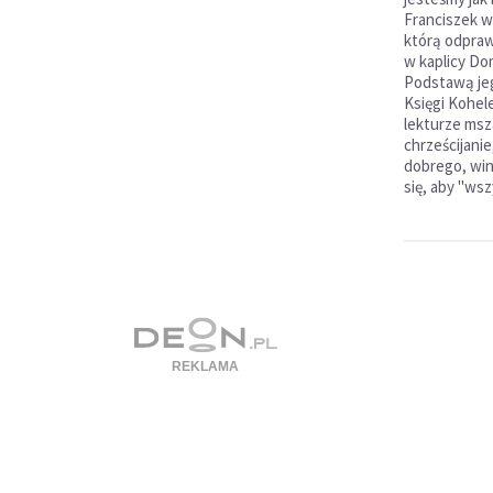
Franciszek w
którą odprawi
w kaplicy Do
Podstawą je
Księgi Kohel
lekturze msza
chrześcijani
dobrego, win
się, aby "wsz