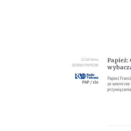
Papież: 
12 lat temu
SERWIS PAPIESKI
wybacza
Papież Franc
PAP / slo
że wierni nie
przywiązania