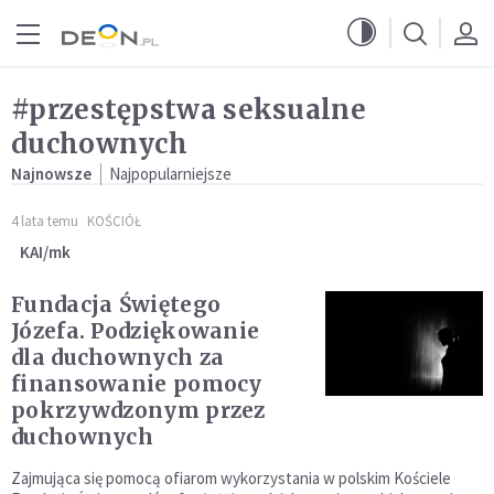
Przejdź do menu głównego
Przejdź do treści
#przestępstwa seksualne
duchownych
Najnowsze
Najpopularniejsze
4 lata temu
KOŚCIÓŁ
KAI/mk
Fundacja Świętego
Józefa. Podziękowanie
dla duchownych za
finansowanie pomocy
pokrzywdzonym przez
duchownych
Zajmująca się pomocą ofiarom wykorzystania w polskim Kościele