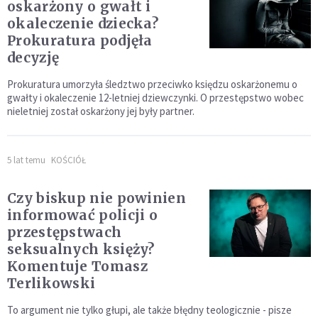
oskarżony o gwałt i
okaleczenie dziecka?
Prokuratura podjęła
decyzję
Prokuratura umorzyła śledztwo przeciwko księdzu oskarżonemu o
gwałty i okaleczenie 12-letniej dziewczynki. O przestępstwo wobec
nieletniej został oskarżony jej były partner.
5 lat temu
KOŚCIÓŁ
Czy biskup nie powinien
informować policji o
przestępstwach
seksualnych księży?
Komentuje Tomasz
Terlikowski
To argument nie tylko głupi, ale także błędny teologicznie - pisze