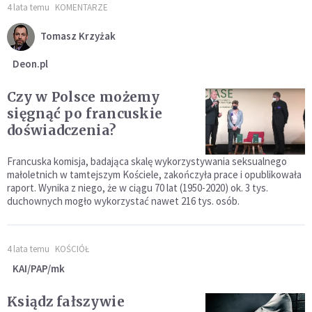
4 lata temu
KOMENTARZE
Tomasz Krzyżak
Deon.pl
Czy w Polsce możemy
sięgnąć po francuskie
doświadczenia?
Francuska komisja, badająca skalę wykorzystywania seksualnego
małoletnich w tamtejszym Kościele, zakończyła prace i opublikowała
raport. Wynika z niego, że w ciągu 70 lat (1950-2020) ok. 3 tys.
duchownych mogło wykorzystać nawet 216 tys. osób.
4 lata temu
KOŚCIÓŁ
KAI/PAP/mk
Ksiądz fałszywie