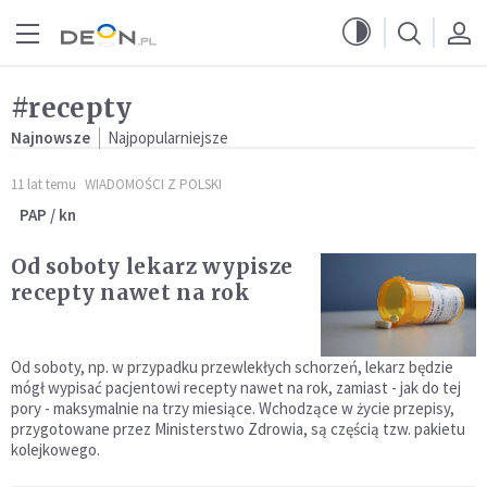
Przejdź do menu głównego
Przejdź do treści
#recepty
Najnowsze
Najpopularniejsze
11 lat temu
WIADOMOŚCI Z POLSKI
PAP / kn
Od soboty lekarz wypisze
recepty nawet na rok
Od soboty, np. w przypadku przewlekłych schorzeń, lekarz będzie
mógł wypisać pacjentowi recepty nawet na rok, zamiast - jak do tej
pory - maksymalnie na trzy miesiące. Wchodzące w życie przepisy,
przygotowane przez Ministerstwo Zdrowia, są częścią tzw. pakietu
kolejkowego.