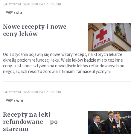
14 lat temu
WIADOMOŚCI Z POLSKI
PAP / slo
Nowe recepty i nowe
ceny leków
Od 1 stycznia pojawią się nowe wzory recept, na których lekarze
określą poziom refundacji leku. Wiele leków będzie miało też inne
ceny - ustalone sztywno na nowej liście leków refundowanych po
negocjacjach resortu zdrowia z firmami farmaceutycznymi.
14 lat temu
WIADOMOŚCI Z POLSKI
PAP / wm
Recepty na leki
refundowane - po
staremu