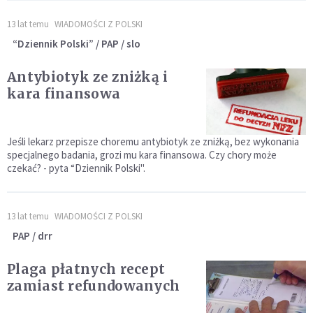
13 lat temu
WIADOMOŚCI Z POLSKI
“Dziennik Polski” / PAP / slo
Antybiotyk ze zniżką i
kara finansowa
Jeśli lekarz przepisze choremu antybiotyk ze zniżką, bez wykonania
specjalnego badania, grozi mu kara finansowa. Czy chory może
czekać? - pyta “Dziennik Polski".
13 lat temu
WIADOMOŚCI Z POLSKI
PAP / drr
Plaga płatnych recept
zamiast refundowanych