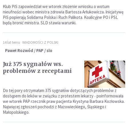
Klub PiS zapowiedział we wtorek złożenie wniosku o wotum
nieufności wobec ministra zdrowia Bartosza Arłukowicza. Inicjatywę
PiS popierają Solidarna Polska i Ruch Palikota. Koalicyjne PO i PSL
będą bronić ministra. SLD stawia warunki.
14 lat temu
WIADOMOŚCI Z POLSKI
Paweł Rozwód / PAP / slo
Już 375 sygnałów ws.
problemów z receptami
Do tej pory otrzymałam 375 sygnałów dotyczących problemów z
dostępem do leków w związku z protestem lekarzy - poinformowała
we wtorek PAP rzecznik praw pacjenta Krystyna Barbara Kozłowska.
Najwięcej zgłoszeń pochodzi z Mazowieckiego, Śląskiego i
Małopolskiego.