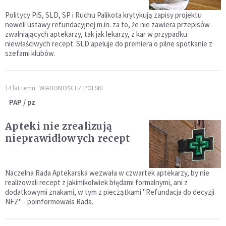
Politycy PiS, SLD, SP i Ruchu Palikota krytykują zapisy projektu
noweli ustawy refundacyjnej m.in. za to, że nie zawiera przepisów
zwalniających aptekarzy, tak jak lekarzy, z kar w przypadku
niewłaściwych recept. SLD apeluje do premiera o pilne spotkanie z
szefami klubów.
14 lat temu
WIADOMOŚCI Z POLSKI
PAP / pz
Apteki nie zrealizują
nieprawidłowych recept
Naczelna Rada Aptekarska wezwała w czwartek aptekarzy, by nie
realizowali recept z jakimikolwiek błędami formalnymi, ani z
dodatkowymi znakami, w tym z pieczątkami "Refundacja do decyzji
NFZ" - poinformowała Rada.