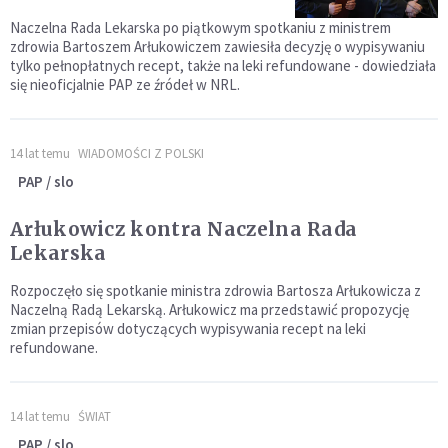
Naczelna Rada Lekarska po piątkowym spotkaniu z ministrem
zdrowia Bartoszem Arłukowiczem zawiesiła decyzję o wypisywaniu
tylko pełnopłatnych recept, także na leki refundowane - dowiedziała
się nieoficjalnie PAP ze źródeł w NRL.
14 lat temu
WIADOMOŚCI Z POLSKI
PAP / slo
Arłukowicz kontra Naczelna Rada
Lekarska
Rozpoczęło się spotkanie ministra zdrowia Bartosza Arłukowicza z
Naczelną Radą Lekarską. Arłukowicz ma przedstawić propozycję
zmian przepisów dotyczących wypisywania recept na leki
refundowane.
14 lat temu
ŚWIAT
PAP / slo