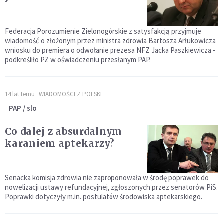
Federacja Porozumienie Zielonogórskie z satysfakcją przyjmuje
wiadomość o złożonym przez ministra zdrowia Bartosza Arłukowicza
wniosku do premiera o odwołanie prezesa NFZ Jacka Paszkiewicza -
podkreśliło PZ w oświadczeniu przesłanym PAP.
14 lat temu
WIADOMOŚCI Z POLSKI
PAP / slo
Co dalej z absurdalnym
karaniem aptekarzy?
Senacka komisja zdrowia nie zaproponowała w środę poprawek do
nowelizacji ustawy refundacyjnej, zgłoszonych przez senatorów PiS.
Poprawki dotyczyły m.in. postulatów środowiska aptekarskiego.