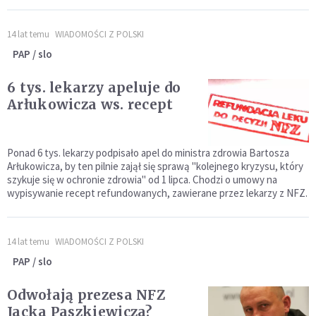
14 lat temu
WIADOMOŚCI Z POLSKI
PAP / slo
6 tys. lekarzy apeluje do
Arłukowicza ws. recept
Ponad 6 tys. lekarzy podpisało apel do ministra zdrowia Bartosza
Arłukowicza, by ten pilnie zajął się sprawą "kolejnego kryzysu, który
szykuje się w ochronie zdrowia" od 1 lipca. Chodzi o umowy na
wypisywanie recept refundowanych, zawierane przez lekarzy z NFZ.
14 lat temu
WIADOMOŚCI Z POLSKI
PAP / slo
Odwołają prezesa NFZ
Jacka Paszkiewicza?