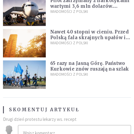
Pilot zatrzymany z narkotykami
wartymi 3,6 mln dolarów.
Śledczy podejrzewają, że latał
WIADOMOŚCI Z POLSKI
pod ich wpływem
Nawet 40 stopni w cieniu. Przed
Polską fala skrajnych upałów i
gwałtowne burze
WIADOMOŚCI Z POLSKI
65 razy na Jasną Górę. Państwo
Kurkowie znów ruszają na szlak
WIADOMOŚCI Z POLSKI
SKOMENTUJ ARTYKUŁ
Drugi dzień protestu lekarzy ws. recept