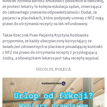
Minister zdrowia Bartosz Arłukowicz podkreślił w niedzielę,
że protest lekarzy to kolejna eskalacja żądań, zmierzająca
do całkowitego zniesienia odpowiedzialności. Dodał, że
pacjenci w placówkach, które podpisały umowy z NFZ mają
prawo do otrzymania recepty na lek refundowany.
Także Rzecznik Praw Pacjenta Krystyna Kozłowska
przypomina, że każdy ubezpieczony korzystający ze
świadczeń zdrowotnych w placówce posiadającej kontrakt
z NFZ ma prawo do otrzymania recepty z przysługującą
zniżką, a obowiązkiem lekarza jest taką receptę wypisać.
DEON.PL POLECA