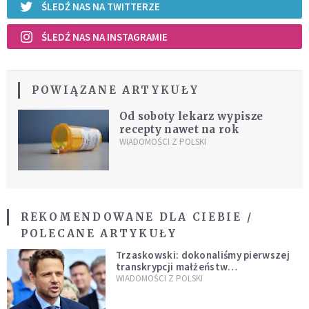
ŚLEDŹ NAS NA TWITTERZE
ŚLEDŹ NAS NA INSTAGRAMIE
POWIĄZANE ARTYKUŁY
Od soboty lekarz wypisze
recepty nawet na rok
WIADOMOŚCI Z POLSKI
REKOMENDOWANE DLA CIEBIE /
POLECANE ARTYKUŁY
Trzaskowski: dokonaliśmy pierwszej
transkrypcji małżeństw
jednopłciowych. “Tak jak
WIADOMOŚCI Z POLSKI
zapowiadałem, bez zwłoki,
natychmiast”