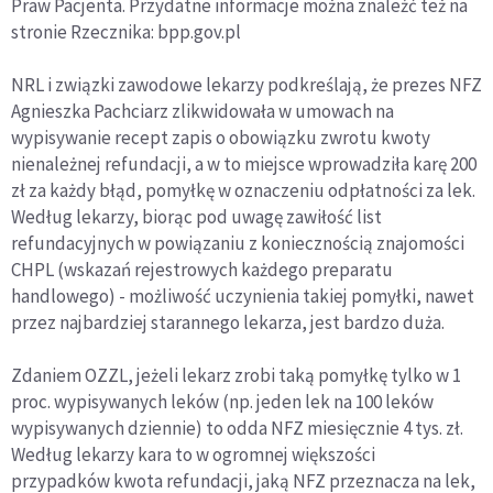
Praw Pacjenta. Przydatne informacje można znaleźć też na
stronie Rzecznika: bpp.gov.pl
NRL i związki zawodowe lekarzy podkreślają, że prezes NFZ
Agnieszka Pachciarz zlikwidowała w umowach na
wypisywanie recept zapis o obowiązku zwrotu kwoty
nienależnej refundacji, a w to miejsce wprowadziła karę 200
zł za każdy błąd, pomyłkę w oznaczeniu odpłatności za lek.
Według lekarzy, biorąc pod uwagę zawiłość list
refundacyjnych w powiązaniu z koniecznością znajomości
CHPL (wskazań rejestrowych każdego preparatu
handlowego) - możliwość uczynienia takiej pomyłki, nawet
przez najbardziej starannego lekarza, jest bardzo duża.
Zdaniem OZZL, jeżeli lekarz zrobi taką pomyłkę tylko w 1
proc. wypisywanych leków (np. jeden lek na 100 leków
wypisywanych dziennie) to odda NFZ miesięcznie 4 tys. zł.
Według lekarzy kara to w ogromnej większości
przypadków kwota refundacji, jaką NFZ przeznacza na lek,