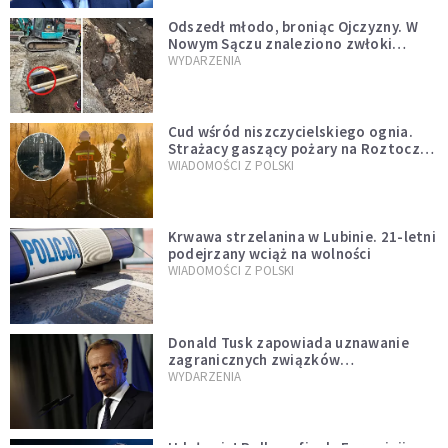
Odszedł młodo, broniąc Ojczyzny. W
Nowym Sączu znaleziono zwłoki
mężczyzny z czasów potopu
WYDARZENIA
szwedzkiego
Cud wśród niszczycielskiego ognia.
Strażacy gaszący pożary na Roztoczu
opublikowali niezwykłe zdjęcie
WIADOMOŚCI Z POLSKI
Krwawa strzelanina w Lubinie. 21-letni
podejrzany wciąż na wolności
WIADOMOŚCI Z POLSKI
Donald Tusk zapowiada uznawanie
zagranicznych związków
jednopłciowych. "Państwo oblało ten
WYDARZENIA
test"
Udało się! Polka w finale Eurowizji