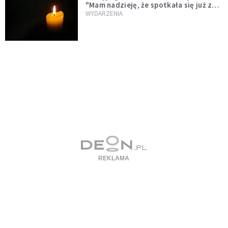
"Mam nadzieję, że spotkała się już z
Bogiem, którego tak bardzo kochała"
WYDARZENIA