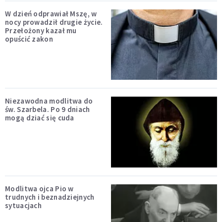
W dzień odprawiał Mszę, w
nocy prowadził drugie życie.
Przełożony kazał mu
opuścić zakon
Niezawodna modlitwa do
św. Szarbela. Po 9 dniach
mogą dziać się cuda
Modlitwa ojca Pio w
trudnych i beznadziejnych
sytuacjach