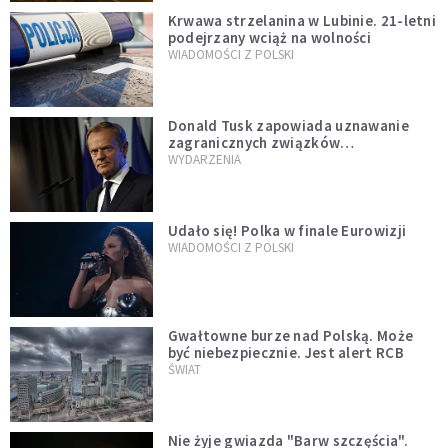
Krwawa strzelanina w Lubinie. 21-letni
podejrzany wciąż na wolności
WIADOMOŚCI Z POLSKI
Donald Tusk zapowiada uznawanie
zagranicznych związków
jednopłciowych. "Państwo oblało ten
WYDARZENIA
test"
Udało się! Polka w finale Eurowizji
WIADOMOŚCI Z POLSKI
Gwałtowne burze nad Polską. Może
być niebezpiecznie. Jest alert RCB
ŚWIAT
Nie żyje gwiazda "Barw szczęścia".