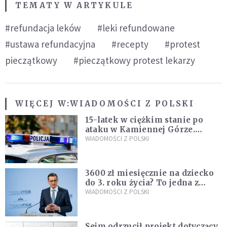
TEMATY W ARTYKULE
#refundacja leków
#leki refundowane
#ustawa refundacyjna
#recepty
#protest
pieczątkowy
#pieczątkowy protest lekarzy
WIĘCEJ W:
WIADOMOŚCI Z POLSKI
15-latek w ciężkim stanie po
ataku w Kamiennej Górze.
Policja zatrzymała dwóch
WIADOMOŚCI Z POLSKI
nastolatków
3600 zł miesięcznie na dziecko
do 3. roku życia? To jedna z
propozycji programu "Rozwój
WIADOMOŚCI Z POLSKI
Plus"
Sejm odrzucił projekt dotyczący