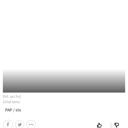
(fot. sxc.hu)
14 lat temu
PAP / slo