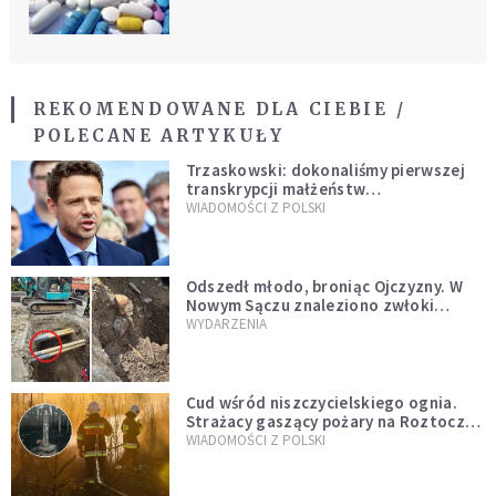
REKOMENDOWANE DLA CIEBIE /
POLECANE ARTYKUŁY
Trzaskowski: dokonaliśmy pierwszej
transkrypcji małżeństw
jednopłciowych. “Tak jak
WIADOMOŚCI Z POLSKI
zapowiadałem, bez zwłoki,
natychmiast”
Odszedł młodo, broniąc Ojczyzny. W
Nowym Sączu znaleziono zwłoki
mężczyzny z czasów potopu
WYDARZENIA
szwedzkiego
Cud wśród niszczycielskiego ognia.
Strażacy gaszący pożary na Roztoczu
opublikowali niezwykłe zdjęcie
WIADOMOŚCI Z POLSKI