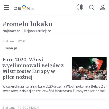
Przejdź do menu głównego
Przejdź do treści
#romelu lukaku
Najnowsze
Najpopularniejsze
5 lat temu
ŚWIAT
Deon.pl
Euro 2020. Włosi
wyeliminowali Belgów z
Mistrzostw Europy w
piłce nożnej
W ćwierćfinale turnieju Euro 2020 drużyna Włoch pokonała Belgię 2:1 i
awansowała do najlepszej czwórki Mistrzostw Europy w piłce nożnej.
5 lat temu
PO GODZINACH