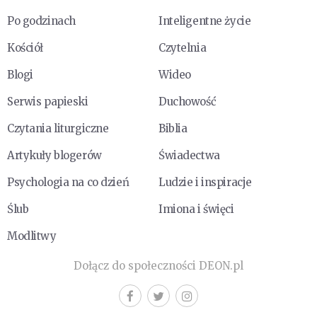
Po godzinach
Inteligentne życie
Kościół
Czytelnia
Blogi
Wideo
Serwis papieski
Duchowość
Czytania liturgiczne
Biblia
Artykuły blogerów
Świadectwa
Psychologia na co dzień
Ludzie i inspiracje
Ślub
Imiona i święci
Modlitwy
Dołącz do społeczności DEON.pl