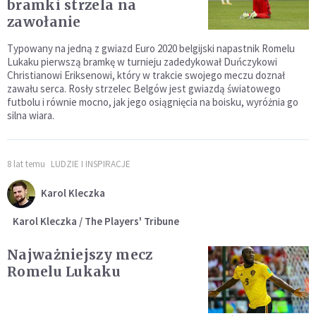
bramki strzela na
zawołanie
Typowany na jedną z gwiazd Euro 2020 belgijski napastnik Romelu
Lukaku pierwszą bramkę w turnieju zadedykował Duńczykowi
Christianowi Eriksenowi, który w trakcie swojego meczu doznał
zawału serca. Rosły strzelec Belgów jest gwiazdą światowego
futbolu i równie mocno, jak jego osiągnięcia na boisku, wyróżnia go
silna wiara.
8 lat temu
LUDZIE I INSPIRACJE
Karol Kleczka
Karol Kleczka / The Players' Tribune
Najważniejszy mecz
Romelu Lukaku