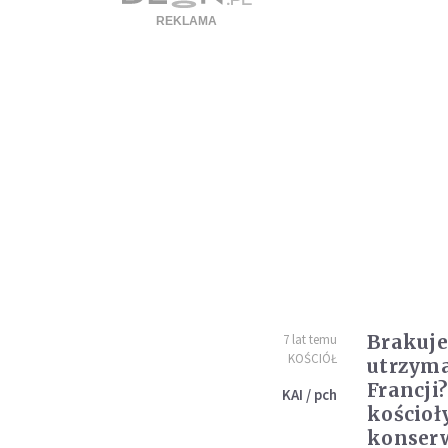
Brakuje
7 lat temu
KOŚCIÓŁ
utrzyma
Francji?
KAI / pch
kościoł
konser