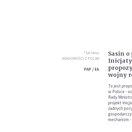
Sasin o
7 lat temu
WIADOMOŚCI Z POLSKI
Inicjaty
propoz
PAP / kk
wojny r
To jest propo
w Polsce - o
Rady Ministr
projekt Inicj
żadnych poz
gospodarczyc
mechanizm - 