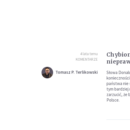
Chybion
4 lata temu
KOMENTARZE
niepraw
Tomasz P. Terlikowski
Słowa Donal
konieczności
państwa nie s
tym bardziej
zarzucić, że 
Polsce.