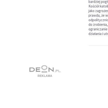
bardziej pog
Kościół katol
jako zagroże
prawda, że w
odpolitycznio
do zrobienia
ograniczani
działania i u