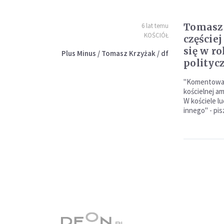
Tomasz 
6 lat temu
KOŚCIÓŁ
częście
się w r
Plus Minus / Tomasz Krzyżak / df
polityc
"Komentowani
kościelnej am
W kościele l
innego" - pis