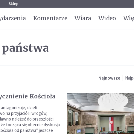
g
Sklep
Wię
darzenia
Komentarze
Wiara
Wideo
d państwa
Najnowsze
Najp
ycznienie Kościoła
a antagonizuje, dzieli
o na przyjaciół i wrogów,
dawno należeć do przeszłości.
 że tocząca się obecnie dyskusja
 kościoła od państwa” jeszcze