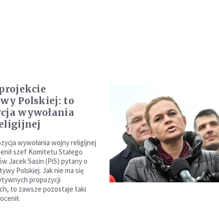
 projekcie
wy Polskiej: to
ycja wywołania
eligijnej
zycja wywołania wojny religijnej
cenił szef Komitetu Stałego
ów Jacek Sasin (PiS) pytany o
atywy Polskiej. Jak nie ma się
ytywnych propozycji
h, to zawsze pozostaje taki
ocenił.