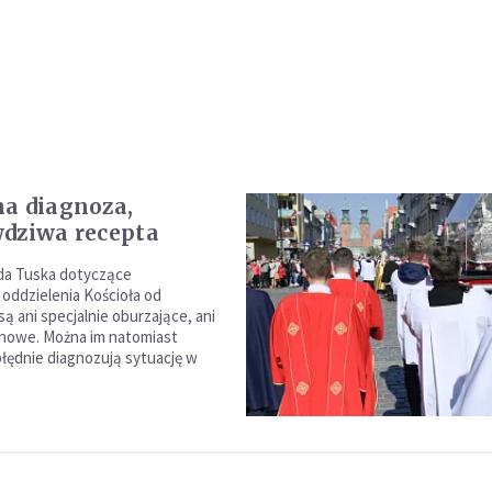
a diagnoza,
dziwa recepta
da Tuska dotyczące
 oddzielenia Kościoła od
ą ani specjalnie oburzające, ani
 nowe. Można im natomiast
błędnie diagnozują sytuację w