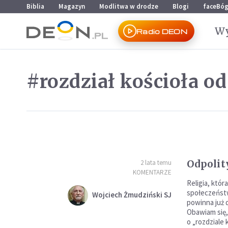
Przejdź do menu głównego
Przejdź do treści
Biblia
Magazyn
Modlitwa w drodze
Blogi
faceBó
Wy
Radio DEON
#rozdział kościoła o
Odpolit
2 lata temu
KOMENTARZE
Religia, któr
społeczeństw
Wojciech Żmudziński SJ
powinna już 
Obawiam się,
o „rozdziale