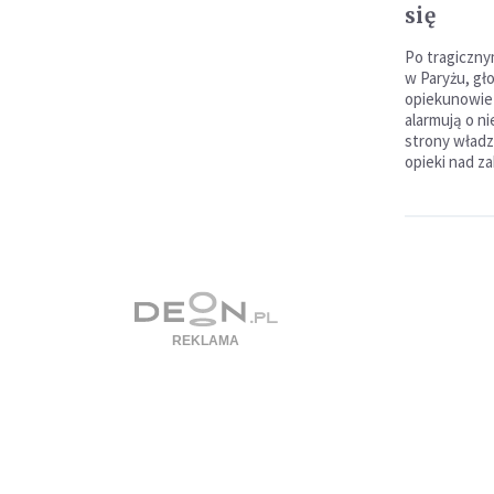
się
Po tragiczn
w Paryżu, gło
opiekunowie 
alarmują o n
strony władz
opieki nad z