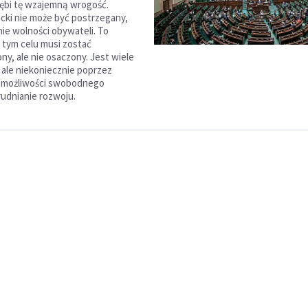
łębi tę wzajemną wrogość.
icki nie może być postrzegany,
nie wolności obywateli. To
 tym celu musi zostać
ny, ale nie osaczony. Jest wiele
, ale niekoniecznie poprzez
e możliwości swobodnego
trudnianie rozwoju.