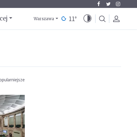
11
°
cej
Warszawa
opularniejsze