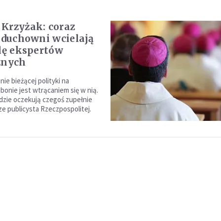
Krzyżak: coraz
j duchowni wcielają
olę ekspertów
znych
e bieżącej polityki na
bonie jest wtrącaniem się w nią.
udzie oczekują czegoś zupełnie
ze publicysta Rzeczpospolitej.