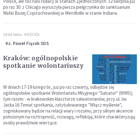
Polsce, ale też nasi rodacy w Stanach Zjednoczonych. 12 sierpnia już
po raz 30. z Chicago wyruszyła piesza pielgrzymka do sanktuarium
Matki Bożej Częstochowskiej w Merrillville w stanie Indiana.
14 lat temu
KOŚCIÓŁ
Ks. Paweł Fiącek SDS
Kraków: ogólnopolskie
spotkanie wolontariuszy
W dniach 17-19 lutego br., już po raz czwarty, odbędzie się
ogólnopolskie spotkanie Wolontariatu Misyjnego "Salvator" (WMS);
tym razem - w krakowskim klasztorze salwatorianów, przy ul. św.
Jacka 16 Temat spotkania, zatytułowanego "Włącz myślenie",
zogniskowany będzie na relacji wiary i rozumu, przy silnym akcencie
położonym na roztropność, rozwagę, refleksję, które charakteryzują
osoby prawdziwie wierzące.