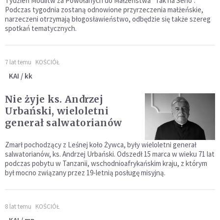
Tydzień Modlitw za Powołanych do Małżeństwa "Tak na Serio".
Podczas tygodnia zostaną odnowione przyrzeczenia małżeńskie,
narzeczeni otrzymają błogosławieństwo, odbędzie się także szereg
spotkań tematycznych.
7 lat temu
KOŚCIÓŁ
KAI / kk
Nie żyje ks. Andrzej
Urbański, wieloletni
generał salwatorianów
Zmarł pochodzący z Leśnej koło Żywca, były wieloletni generał
salwatorianów, ks. Andrzej Urbański. Odszedł 15 marca w wieku 71 lat
podczas pobytu w Tanzanii, wschodnioafrykańskim kraju, z którym
był mocno związany przez 19-letnią posługę misyjną.
8 lat temu
KOŚCIÓŁ