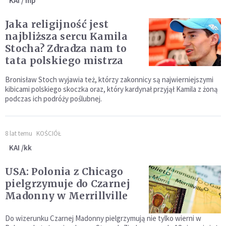
KAI / mp
Jaka religijność jest
najbliższa sercu Kamila
Stocha? Zdradza nam to
tata polskiego mistrza
Bronisław Stoch wyjawia też, którzy zakonnicy są najwierniejszymi
kibicami polskiego skoczka oraz, który kardynał przyjął Kamila z żoną
podczas ich podróży poślubnej.
8 lat temu
KOŚCIÓŁ
KAI /kk
USA: Polonia z Chicago
pielgrzymuje do Czarnej
Madonny w Merrillville
Do wizerunku Czarnej Madonny pielgrzymują nie tylko wierni w