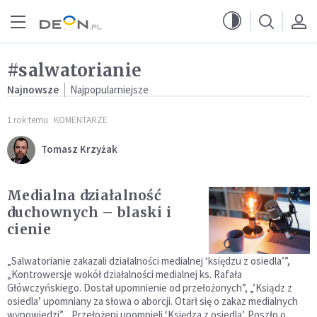
Przejdź do menu głównego
Przejdź do treści
#salwatorianie
Najnowsze
Najpopularniejsze
1 rok temu
KOMENTARZE
Tomasz Krzyżak
Medialna działalność
duchownych – blaski i
cienie
„Salwatorianie zakazali działalności medialnej ‘księdzu z osiedla’”,
„Kontrowersje wokół działalności medialnej ks. Rafała
Główczyńskiego. Dostał upomnienie od przełożonych”, „’Ksiądz z
osiedla’ upomniany za słowa o aborcji. Otarł się o zakaz medialnych
wypowiedzi”, „Przełożeni upomnieli ‘Księdza z osiedla’. Poszło o