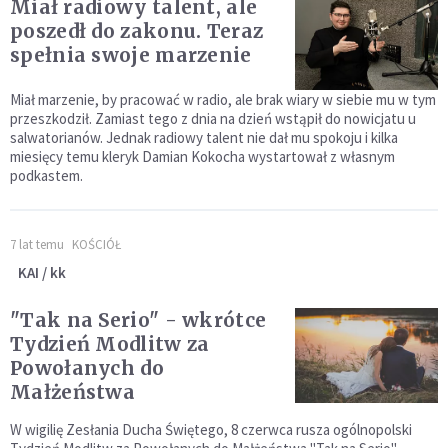
Miał radiowy talent, ale
poszedł do zakonu. Teraz
spełnia swoje marzenie
Miał marzenie, by pracować w radio, ale brak wiary w siebie mu w tym
przeszkodził. Zamiast tego z dnia na dzień wstąpił do nowicjatu u
salwatorianów. Jednak radiowy talent nie dał mu spokoju i kilka
miesięcy temu kleryk Damian Kokocha wystartował z własnym
podkastem.
7 lat temu
KOŚCIÓŁ
KAI / kk
"Tak na Serio" - wkrótce
Tydzień Modlitw za
Powołanych do
Małżeństwa
W wigilię Zesłania Ducha Świętego, 8 czerwca rusza ogólnopolski