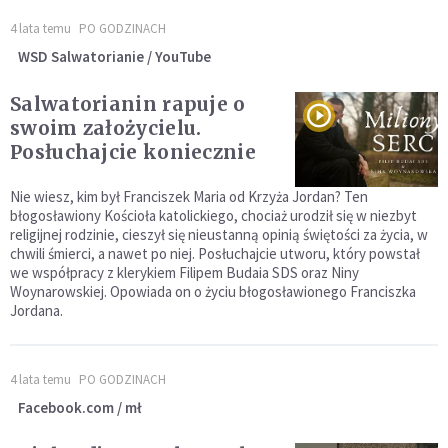
4 lata temu
PO GODZINACH
WSD Salwatorianie / YouTube
Salwatorianin rapuje o
swoim założycielu.
Posłuchajcie koniecznie
Nie wiesz, kim był Franciszek Maria od Krzyża Jordan? Ten
błogosławiony Kościoła katolickiego, chociaż urodził się w niezbyt
religijnej rodzinie, cieszył się nieustanną opinią świętości za życia, w
chwili śmierci, a nawet po niej. Posłuchajcie utworu, który powstał
we współpracy z klerykiem Filipem Budaia SDS oraz Niny
Woynarowskiej. Opowiada on o życiu błogosławionego Franciszka
Jordana.
4 lata temu
PO GODZINACH
Facebook.com / mł