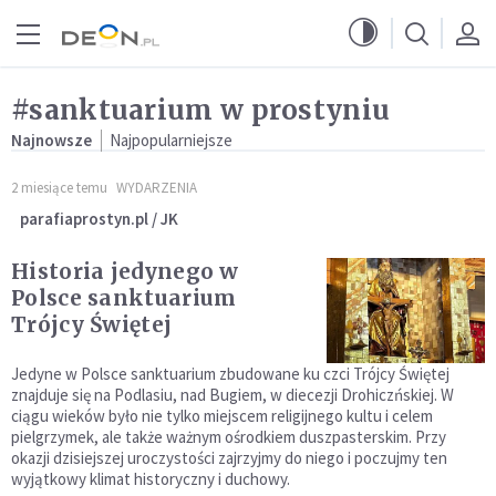
Przejdź do menu głównego
Przejdź do treści
#sanktuarium w prostyniu
Najnowsze
Najpopularniejsze
2 miesiące temu
WYDARZENIA
parafiaprostyn.pl / JK
Historia jedynego w
Polsce sanktuarium
Trójcy Świętej
Jedyne w Polsce sanktuarium zbudowane ku czci Trójcy Świętej
znajduje się na Podlasiu, nad Bugiem, w diecezji Drohiczńskiej. W
ciągu wieków było nie tylko miejscem religijnego kultu i celem
pielgrzymek, ale także ważnym ośrodkiem duszpasterskim. Przy
okazji dzisiejszej uroczystości zajrzyjmy do niego i poczujmy ten
wyjątkowy klimat historyczny i duchowy.