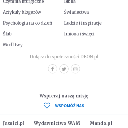
Czytania liturgiczne
Biblia
Artykuły blogerów
Świadectwa
Psychologia na co dzień
Ludzie i inspiracje
Ślub
Imiona i święci
Modlitwy
Dołącz do społeczności DEON.pl
Wspieraj naszą misję
WSPOMÓŻ NAS
Jezuici.pl
Wydawnictwo WAM
Mando.pl