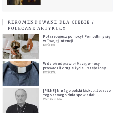
REKOMENDOWANE DLA CIEBIE /
POLECANE ARTYKUŁY
Potrzebujesz pomocy? Pomodlimy się
w Twojej intencji
KOŚCIÓŁ
W dzień odprawiał Mszę, w nocy
prowadził drugie życie. Przełożony
kazał mu opuścić zakon
KOŚCIÓŁ
[PILNE] Nie żyje polski biskup. Jeszcze
tego samego dnia spowiadał i
sprawował Mszę świętą
WYDARZENIA