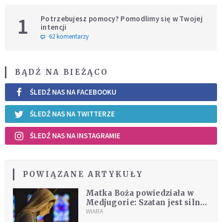
1
Potrzebujesz pomocy? Pomodlimy się w Twojej
intencji
62 komentarzy
BĄDŹ NA BIEŻĄCO
ŚLEDŹ NAS NA FACEBOOKU
ŚLEDŹ NAS NA TWITTERZE
ŚLEDŹ NAS NA INSTAGRAMIE
POWIĄZANE ARTYKUŁY
Matka Boża powiedziała w
Medjugorie: Szatan jest silny
i pragnie zniszczyć nie tylko
WIARA
ludzkie życie