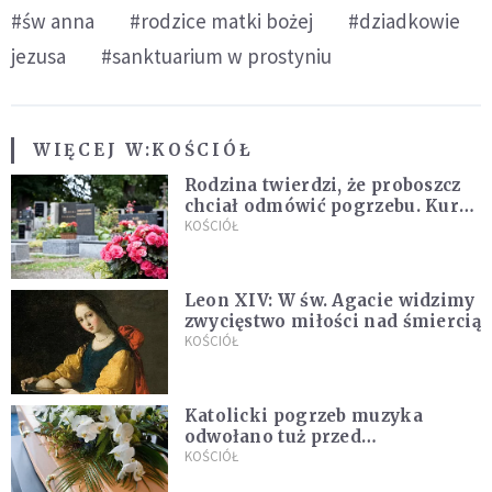
#św anna
#rodzice matki bożej
#dziadkowie
jezusa
#sanktuarium w prostyniu
WIĘCEJ W:
KOŚCIÓŁ
Rodzina twierdzi, że proboszcz
chciał odmówić pogrzebu. Kuria
zapowiada wyjaśnienia
KOŚCIÓŁ
Leon XIV: W św. Agacie widzimy
zwycięstwo miłości nad śmiercią
KOŚCIÓŁ
Katolicki pogrzeb muzyka
odwołano tuż przed
uroczystością. Powodem była
KOŚCIÓŁ
przynależność do masonerii