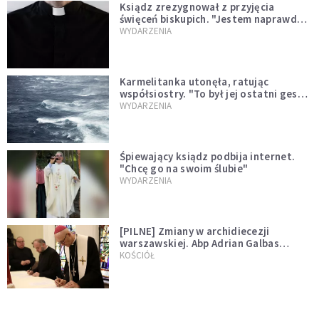
Ksiądz zrezygnował z przyjęcia
święceń biskupich. "Jestem naprawdę
niegodny"
WYDARZENIA
Karmelitanka utonęła, ratując
współsiostry. "To był jej ostatni gest
miłości"
WYDARZENIA
Śpiewający ksiądz podbija internet.
"Chcę go na swoim ślubie"
WYDARZENIA
[PILNE] Zmiany w archidiecezji
warszawskiej. Abp Adrian Galbas
wręczył dekrety nowym proboszczom
KOŚCIÓŁ
[PILNE] Podjęto kroki ws. księdza
Sawielewicza. Nie zobaczymy go w