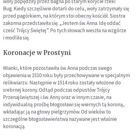
woły popędziły przez bagna po starym korycie rzeki
Bug. Kiedy szczęśliwie dotarli do celu, woły zatrzymały się
przed pagórkiem, na którym stoi obecny kościół. Siostra
zakonna przedstawiła się: „Jestem św. Anna. Idę oddać
cześć Trójcy Świętej”. Po tych słowach weszła na wzgórze
i modliła się.
Koronacje w Prostyni
Wianki, które pozostawiła św. Anna podczas swego
objawienia w 1510 roku były przechowywane w specjalnym
relikwiarzu. Następnie w 1514 roku zostały włożone do
srebrnej korony. Odtąd podczas odpustów Trójcy
Przenajświętszej i św. Anny oraz w innym czasie, na
indywidualną prośbę błogosławi się wiernych tą koroną,
wkładając ją na głowy pielgrzymów. Od wieków to
szczególne błogosławieństwa nazywane jest właśnie
koronacją.