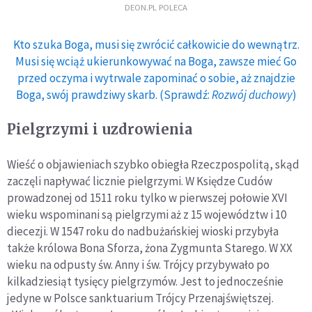
DEON.PL POLECA
Kto szuka Boga, musi się zwrócić całkowicie do wewnątrz.
Musi się wciąż ukierunkowywać na Boga, zawsze mieć Go
przed oczyma i wytrwale zapominać o sobie, aż znajdzie
Boga, swój prawdziwy skarb. (Sprawdź:
Rozwój duchowy
)
Pielgrzymi i uzdrowienia
Wieść o objawieniach szybko obiegła Rzeczpospolitą, skąd
zaczęli napływać licznie pielgrzymi. W Księdze Cudów
prowadzonej od 1511 roku tylko w pierwszej połowie XVI
wieku wspominani są pielgrzymi aż z 15 województw i 10
diecezji. W 1547 roku do nadbużańskiej wioski przybyła
także królowa Bona Sforza, żona Zygmunta Starego. W XX
wieku na odpusty św. Anny i św. Trójcy przybywało po
kilkadziesiąt tysięcy pielgrzymów. Jest to jednocześnie
jedyne w Polsce sanktuarium Trójcy Przenajświętszej.