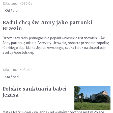
12 lat temu
KOŚCIÓŁ
KAI / slo
Radni chcą św. Anny jako patronki
Brzezin
Brzezińscy radni jednogłośnie poparli wniosek o ustanowieniu św.
Anny patronką miasta Brzeziny. Uchwała, poparta przez metropolitę
łódzkiego abp. Marka Jędraszewskiego, czeka teraz na akceptację
Stolicy Apostolskiej.
13 lat temu
KOŚCIÓŁ
KAI / psd
Polskie sanktuaria babci
Jezusa
Matka Matki Bożej - św. Anna - od wieków otoczona jest w Polsce