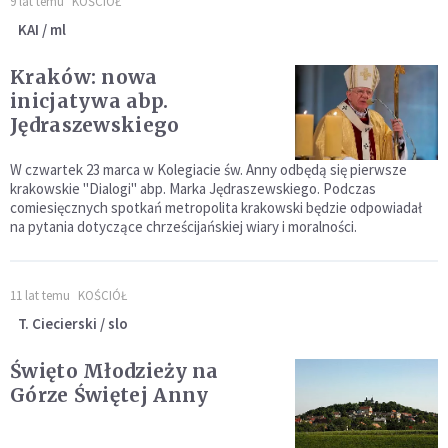
9 lat temu
KOŚCIÓŁ
KAI / ml
Kraków: nowa
inicjatywa abp.
Jędraszewskiego
W czwartek 23 marca w Kolegiacie św. Anny odbędą się pierwsze
krakowskie "Dialogi" abp. Marka Jędraszewskiego. Podczas
comiesięcznych spotkań metropolita krakowski będzie odpowiadał
na pytania dotyczące chrześcijańskiej wiary i moralności.
11 lat temu
KOŚCIÓŁ
T. Ciecierski / slo
Święto Młodzieży na
Górze Świętej Anny