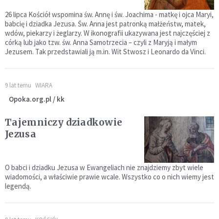
26 lipca Kościół wspomina św. Annę i św. Joachima - matkę i ojca Maryi,
babcię i dziadka Jezusa. Św. Anna jest patronką małżeństw, matek,
wdów, piekarzy i żeglarzy. W ikonografii ukazywana jest najczęściej z
córką lub jako tzw. św. Anna Samotrzecia – czyli z Maryją i małym
Jezusem. Tak przedstawiali ją m.in. Wit Stwosz i Leonardo da Vinci.
9 lat temu
WIARA
Opoka.org.pl / kk
Tajemniczy dziadkowie
Jezusa
O babci i dziadku Jezusa w Ewangeliach nie znajdziemy zbyt wiele
wiadomości, a właściwie prawie wcale. Wszystko co o nich wiemy jest
legendą.