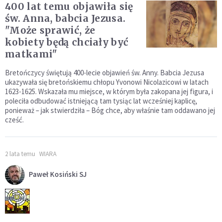
400 lat temu objawiła się
św. Anna, babcia Jezusa.
"Może sprawić, że
kobiety będą chciały być
matkami"
Bretończycy świętują 400-lecie objawień św. Anny. Babcia Jezusa
ukazywała się bretońskiemu chłopu Yvonowi Nicolazicowi w latach
1623-1625. Wskazała mu miejsce, w którym była zakopana jej figura, i
poleciła odbudować istniejącą tam tysiąc lat wcześniej kaplicę,
ponieważ – jak stwierdziła – Bóg chce, aby właśnie tam oddawano jej
cześć.
2 lata temu
WIARA
Paweł Kosiński SJ