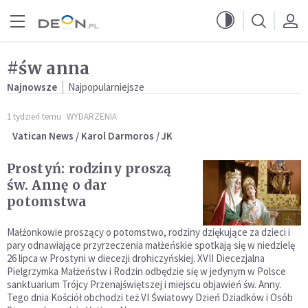
Przejdź do menu głównego
Przejdź do treści
#św anna
Najnowsze
Najpopularniejsze
1 tydzień temu
WYDARZENIA
Vatican News / Karol Darmoros / JK
Prostyń: rodziny proszą
św. Annę o dar
potomstwa
Małżonkowie proszący o potomstwo, rodziny dziękujące za dzieci i
pary odnawiające przyrzeczenia małżeńskie spotkają się w niedzielę
26 lipca w Prostyni w diecezji drohiczyńskiej. XVII Diecezjalna
Pielgrzymka Małżeństw i Rodzin odbędzie się w jedynym w Polsce
sanktuarium Trójcy Przenajświętszej i miejscu objawień św. Anny.
Tego dnia Kościół obchodzi też VI Światowy Dzień Dziadków i Osób