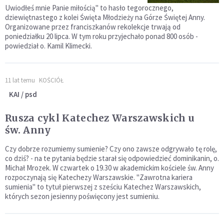
Uwiodłeś mnie Panie miłością" to hasło tegorocznego,
dziewiętnastego z kolei Święta Młodzieży na Górze Świętej Anny.
Organizowane przez franciszkanów rekolekcje trwają od
poniedziałku 20 lipca. W tym roku przyjechało ponad 800 osób -
powiedział o. Kamil Klimecki.
11 lat temu
KOŚCIÓŁ
KAI / psd
Rusza cykl Katechez Warszawskich u
św. Anny
Czy dobrze rozumiemy sumienie? Czy ono zawsze odgrywało tę rolę,
co dziś? - na te pytania będzie starał się odpowiedzieć dominikanin, o.
Michał Mrozek. W czwartek o 19.30 w akademickim kościele św. Anny
rozpoczynają się Katechezy Warszawskie. "Zawrotna kariera
sumienia" to tytuł pierwszej z sześciu Katechez Warszawskich,
których sezon jesienny poświęcony jest sumieniu.