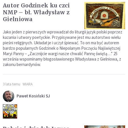
Autor Godzinek ku czci
NMP – bł. Władysław z
Gielniowa
Jako jeden z pierwszych wprowadzał do liturgii język polski poprzez
kazania i utwory poetyckie. Przypisywane jest mu autorstwo wielu
pieśni religijnych. Układał je i uczył śpiewać. To on ma być autorem
bardzo popularnych Godzinek o Niepolanym Poczęciu Najświętszej
Maryi Panny – „Zacznijcie wargi nasze chwalić Pannę świętą…” 25
września wspominamy błogosławionego Władysława z Gielniowa, z
zakonu bernardynów.
3 lata temu
WIARA
Paweł Kosiński SJ