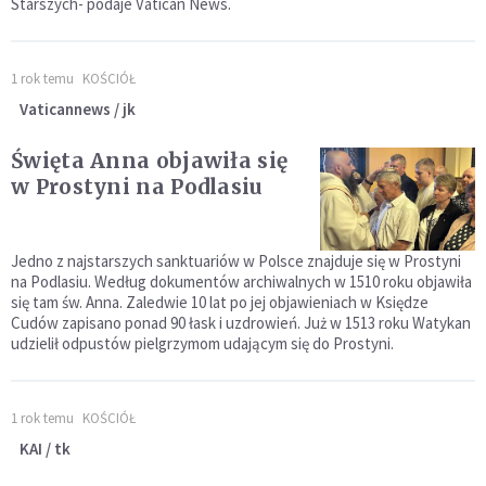
Starszych- podaje Vatican News.
1 rok temu
KOŚCIÓŁ
Vaticannews / jk
Święta Anna objawiła się
w Prostyni na Podlasiu
Jedno z najstarszych sanktuariów w Polsce znajduje się w Prostyni
na Podlasiu. Według dokumentów archiwalnych w 1510 roku objawiła
się tam św. Anna. Zaledwie 10 lat po jej objawieniach w Księdze
Cudów zapisano ponad 90 łask i uzdrowień. Już w 1513 roku Watykan
udzielił odpustów pielgrzymom udającym się do Prostyni.
1 rok temu
KOŚCIÓŁ
KAI / tk