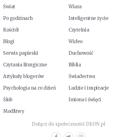
Świat
Wiara
Po godzinach
Inteligentne życie
Kościół
Czytelnia
Blogi
Wideo
Serwis papieski
Duchowość
Czytania liturgiczne
Biblia
Artykuły blogerów
Świadectwa
Psychologia na co dzień
Ludzie i inspiracje
Ślub
Imiona i święci
Modlitwy
Dołącz do społeczności DEON.pl