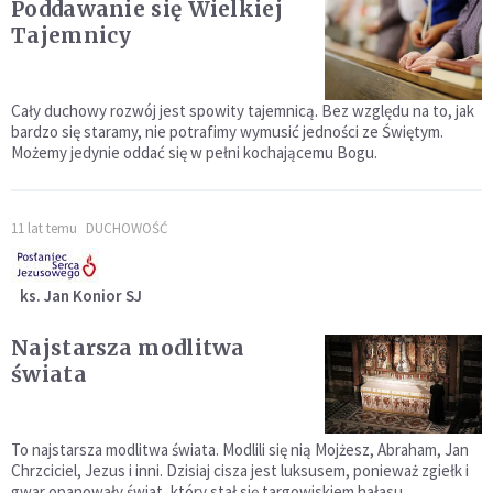
Poddawanie się Wielkiej
Tajemnicy
Cały duchowy rozwój jest spowity tajemnicą. Bez względu na to, jak
bardzo się staramy, nie potrafimy wymusić jedności ze Świętym.
Możemy jedynie oddać się w pełni kochającemu Bogu.
11 lat temu
DUCHOWOŚĆ
ks. Jan Konior SJ
Najstarsza modlitwa
świata
To najstarsza modlitwa świata. Modlili się nią Mojżesz, Abraham, Jan
Chrzciciel, Jezus i inni. Dzisiaj cisza jest luksusem, ponieważ zgiełk i
gwar opanowały świat, który stał się targowiskiem hałasu.