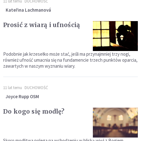
11 lat temu
DUCHOWOŚĆ
Kateřina Lachmanová
Prosić z wiarą i ufnością
Podobnie jak krzesełko może stać, jeśli ma przynajmniej trzy nogi,
również ufność umacnia się na fundamencie trzech punktów oparcia,
zawartych w naszym wyznaniu wiary.
11 lat temu
DUCHOWOŚĆ
Joyce Rupp OSM
Do kogo się modlę?
Skoro modlitwa polega na wchodzeniu w bliską więź z Bogiem,