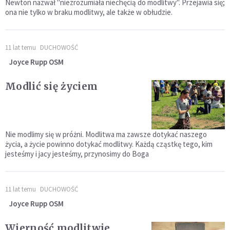
Newton nazwał "niezrozumiała niechęcią do modlitwy". Przejawia się;
ona nie tylko w braku modlitwy, ale także w obłudzie.
11 lat temu
DUCHOWOŚĆ
Joyce Rupp OSM
Modlić się życiem
Nie modlimy się w próżni. Modlitwa ma zawsze dotykać naszego
życia, a życie powinno dotykać modlitwy. Każdą cząstkę tego, kim
jesteśmy i jacy jesteśmy, przynosimy do Boga
11 lat temu
DUCHOWOŚĆ
Joyce Rupp OSM
Wierność modlitwie