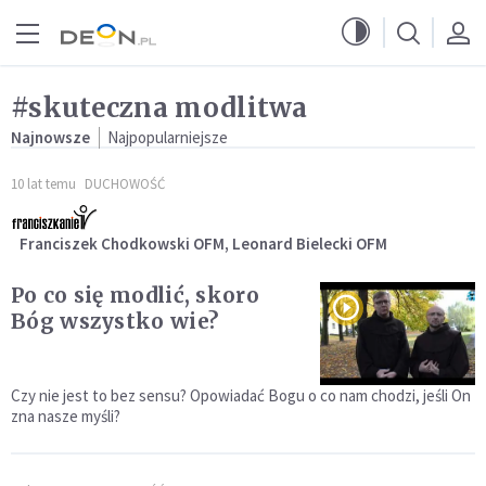
Przejdź do menu głównego
Przejdź do treści
#skuteczna modlitwa
Najnowsze
Najpopularniejsze
10 lat temu
DUCHOWOŚĆ
Franciszek Chodkowski OFM, Leonard Bielecki OFM
Po co się modlić, skoro
Bóg wszystko wie?
Czy nie jest to bez sensu? Opowiadać Bogu o co nam chodzi, jeśli On
zna nasze myśli?