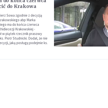
a do końca czerwca
cić do Krakowa
ierz Sowa zgodnie z decyzją
krakowskiego abp Marka
iego ma do końca czerwca
hidiecezji Krakowskiej -
 w piątek rzecznik prasowy
 ks. Piotr Studnicki. Dodał, że nie
cyzji, jaką posługę podejmie ks.