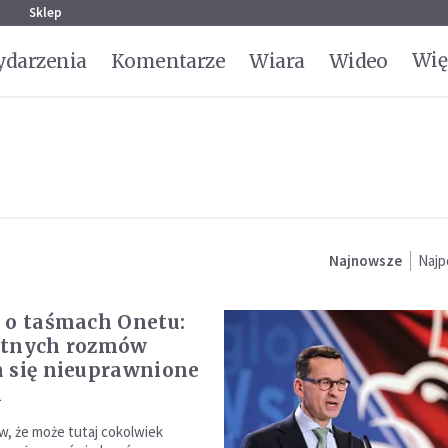
g
Sklep
Wię
darzenia
Komentarze
Wiara
Wideo
Najnowsze
Najp
 o taśmach Onetu:
atnych rozmów
 się nieuprawnione
i
, że może tutaj cokolwiek