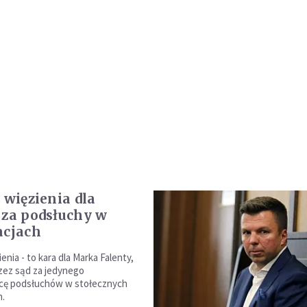
 więzienia dla
 za podsłuchy w
acjach
ienia - to kara dla Marka Falenty,
zez sąd za jedynego
ę podsłuchów w stołecznych
h.