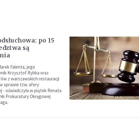
odsłuchowa: po 15
ledztwa są
nia
rek Falenta, jego
nik Krzysztof Rybka oraz
ów z warszawskich restauracji
 w sprawie tzw. afery
 - oświadczyła w piątek Renata
nik Prokuratury Okręgowej
aga.