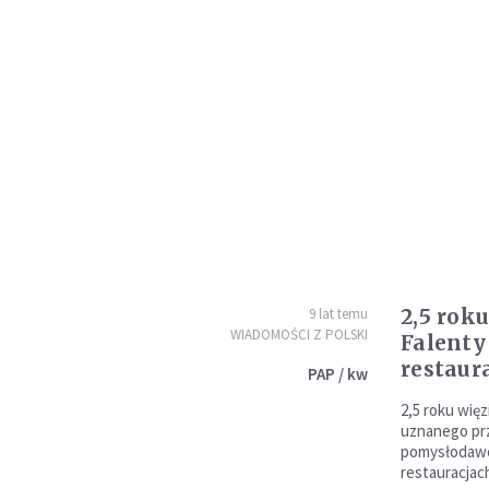
2,5 roku
9 lat temu
WIADOMOŚCI Z POLSKI
Falenty
restaur
PAP / kw
2,5 roku więz
uznanego pr
pomysłodawc
restauracjac