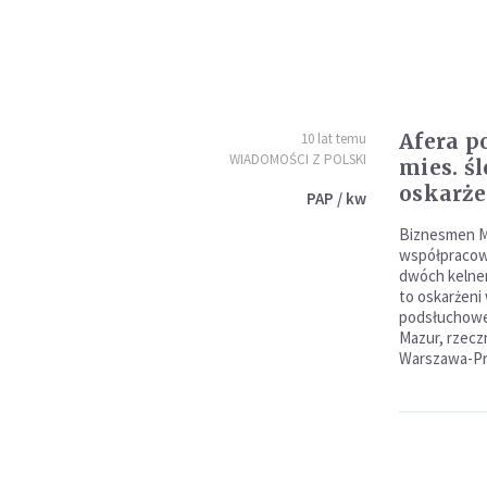
Afera p
10 lat temu
WIADOMOŚCI Z POLSKI
mies. ś
oskarże
PAP / kw
Biznesmen Ma
współpracow
dwóch kelner
to oskarżeni
podsłuchowej
Mazur, rzecz
Warszawa-Pr