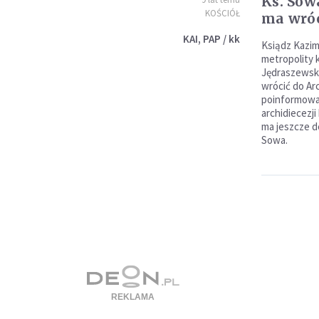
Ks. Sow
KOŚCIÓŁ
ma wró
KAI, PAP / kk
Ksiądz Kazim
metropolity 
Jędraszewsk
wrócić do Arc
poinformował
archidiecezji
ma jeszcze de
Sowa.