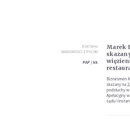
Marek 
8 lat temu
WIADOMOŚCI Z POLSKI
skazany
więzien
PAP / kk
restaur
Biznesmen Ma
skazany na 2,
podsłuchy w 
Apelacyjny w
sądu I instan