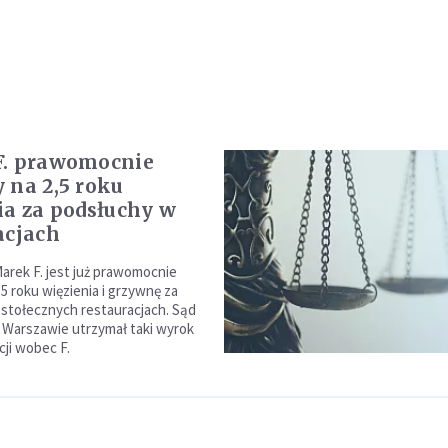
F. prawomocnie
 na 2,5 roku
ia za podsłuchy w
acjach
rek F. jest już prawomocnie
5 roku więzienia i grzywnę za
stołecznych restauracjach. Sąd
 Warszawie utrzymał taki wyrok
cji wobec F.