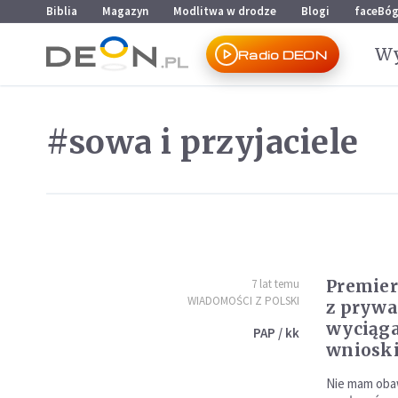
Przejdź do menu głównego
Przejdź do treści
Biblia
Magazyn
Modlitwa w drodze
Blogi
faceBó
Wy
Radio DEON
#sowa i przyjaciele
Premier
7 lat temu
WIADOMOŚCI Z POLSKI
z pryw
wyciąga
PAP / kk
wniosk
Nie mam obaw