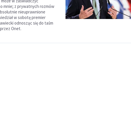
o może w zaświadczyć
 o mnie; z prywatnych rozmów
absolutnie nieuprawnione
wiedział w sobotę premier
wiecki odnosząc się do taśm
przez Onet.