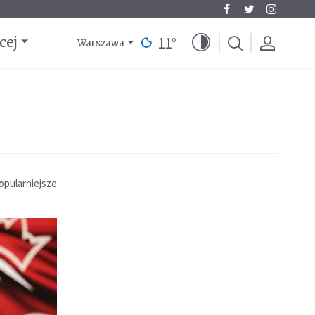
11
°
cej
Warszawa
opularniejsze