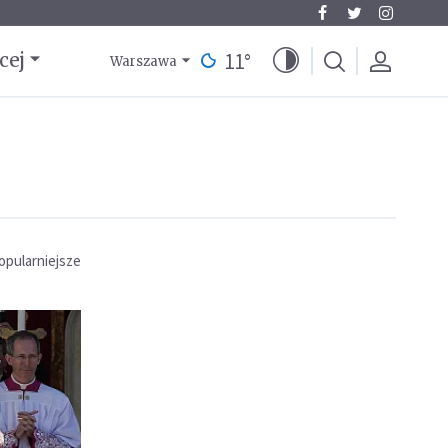
11
°
cej
Warszawa
opularniejsze