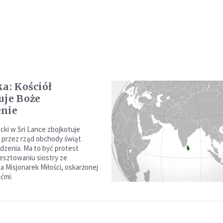
ka: Kościół
uje Boże
enie
icki w Sri Lance zbojkotuje
 przez rząd obchody świąt
zenia. Ma to być protest
esztowaniu siostry ze
 Misjonarek Miłości, oskarżonej
ećmi.