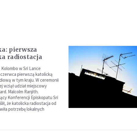
ka: pierwsza
ka radiostacja
a Kolombo w Sri Lance
 czerwca pierwszą katolicką
adiową w tym kraju. W ceremonii
ej wziął udział miejscowy
ard. Malcolm Ranjith.
cy Konferencji Episkopatu Sri
lił, że katolicka radiostacja od
iła potrzebę lokalnych