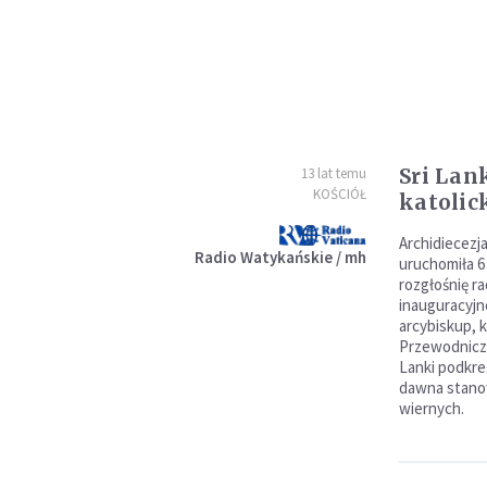
Sri Lan
13 lat temu
KOŚCIÓŁ
katolic
Archidiecezj
Radio Watykańskie / mh
uruchomiła 6
rozgłośnię r
inauguracyjn
arcybiskup, k
Przewodniczą
Lanki podkreś
dawna stanow
wiernych.