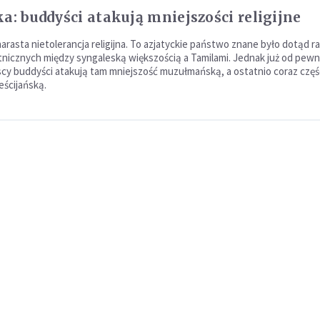
ka: buddyści atakują mniejszości religijne
arasta nietolerancja religijna. To azjatyckie państwo znane było dotąd ra
tnicznych między syngaleską większością a Tamilami. Jednak już od pew
scy buddyści atakują tam mniejszość muzułmańską, a ostatnio coraz częś
eścijańską.