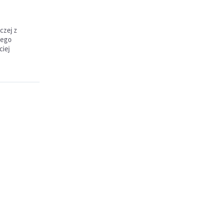
czej z
nego
ciej