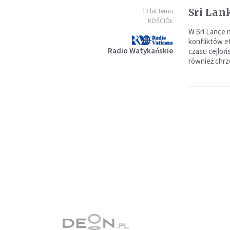
Sri Lan
13 lat temu
KOŚCIÓŁ
W Sri Lance n
konfliktów e
Radio Watykańskie
czasu cejloń
również chrz