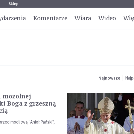
g
Sklep
Wię
darzenia
Komentarze
Wiara
Wideo
Najnowsze
Najp
a mozolnej
i Boga z grzeszną
cią
rzed modlitwą "Anioł Pański",