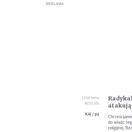
Radykal
13 lat temu
KOŚCIÓŁ
atakują
KAI / pz
Chrześcijani
do władz teg
religijnej. 