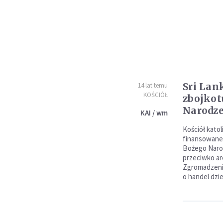
Sri Lan
14 lat temu
KOŚCIÓŁ
zbojkot
Narodz
KAI / wm
Kościół katol
finansowane
Bożego Narod
przeciwko ar
Zgromadzenia
o handel dzi