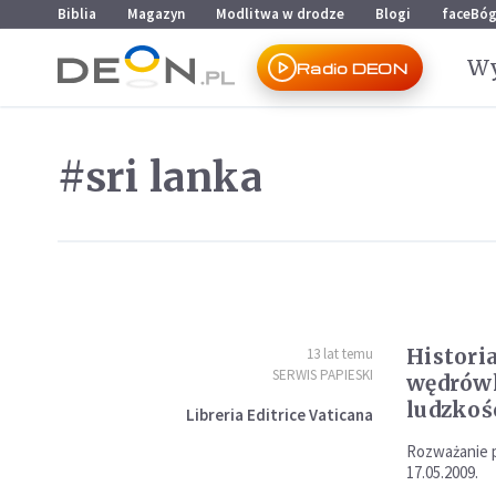
Przejdź do menu głównego
Przejdź do treści
Biblia
Magazyn
Modlitwa w drodze
Blogi
faceBó
Wy
Radio DEON
#sri lanka
Histori
13 lat temu
SERWIS PAPIESKI
wędrówk
ludzkoś
Libreria Editrice Vaticana
Rozważanie p
17.05.2009.