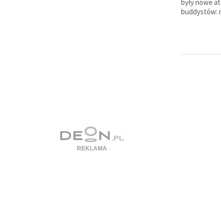
były nowe at
buddystów: m