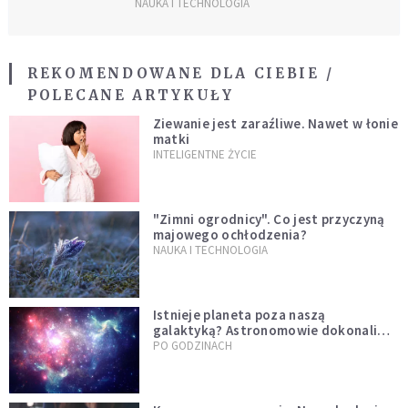
Krakowie
NAUKA I TECHNOLOGIA
REKOMENDOWANE DLA CIEBIE /
POLECANE ARTYKUŁY
Ziewanie jest zaraźliwe. Nawet w łonie
matki
INTELIGENTNE ŻYCIE
"Zimni ogrodnicy". Co jest przyczyną
majowego ochłodzenia?
NAUKA I TECHNOLOGIA
Istnieje planeta poza naszą
galaktyką? Astronomowie dokonali
niezwykłego odkrycia
PO GODZINACH