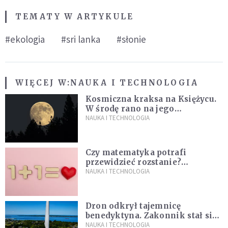
TEMATY W ARTYKULE
#ekologia
#sri lanka
#słonie
WIĘCEJ W:
NAUKA I TECHNOLOGIA
Kosmiczna kraksa na Księżycu.
W środę rano na jego
powierzchni dojdzie do
NAUKA I TECHNOLOGIA
niezwykłego zdarzenia
Czy matematyka potrafi
przewidzieć rozstanie?
Naukowcy stworzyli model
NAUKA I TECHNOLOGIA
miłości
Dron odkrył tajemnicę
benedyktyna. Zakonnik stał się
sławny
NAUKA I TECHNOLOGIA