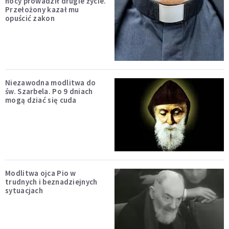
nocy prowadził drugie życie.
Przełożony kazał mu
opuścić zakon
Niezawodna modlitwa do
św. Szarbela. Po 9 dniach
mogą dziać się cuda
Modlitwa ojca Pio w
trudnych i beznadziejnych
sytuacjach