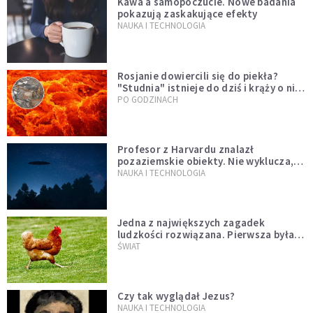
Kawa a samopoczucie. Nowe badania
pokazują zaskakujące efekty
NAUKA I TECHNOLOGIA
Rosjanie dowiercili się do piekła?
"Studnia" istnieje do dziś i krąży o niej
legenda, w której jest ziarno prawdy
PO GODZINACH
Profesor z Harvardu znalazł
pozaziemskie obiekty. Nie wyklucza,
że "to technologia obcych"
NAUKA I TECHNOLOGIA
Jedna z największych zagadek
ludzkości rozwiązana. Pierwsza była
kura, a nie jajko
ŚWIAT
Czy tak wyglądał Jezus?
NAUKA I TECHNOLOGIA