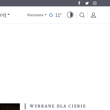
11
°
cej
Warszawa
WYBRANE DLA CIEBIE