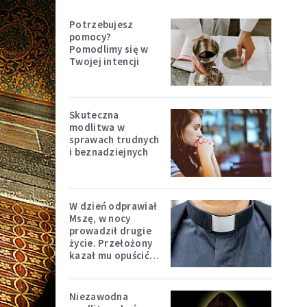
Potrzebujesz
pomocy?
Pomodlimy się w
Twojej intencji
Skuteczna
modlitwa w
sprawach trudnych
i beznadziejnych
W dzień odprawiał
Mszę, w nocy
prowadził drugie
życie. Przełożony
kazał mu opuścić
zakon
Niezawodna