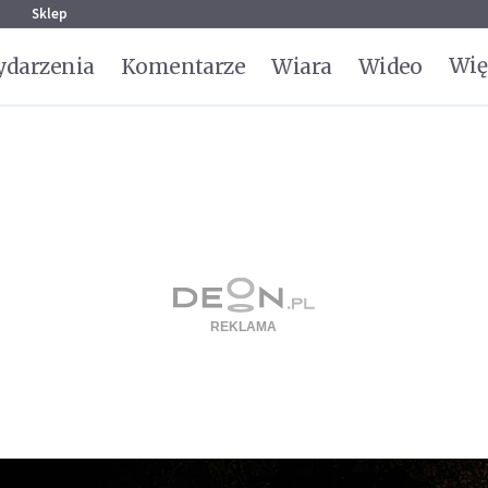
g
Sklep
Wię
darzenia
Komentarze
Wiara
Wideo