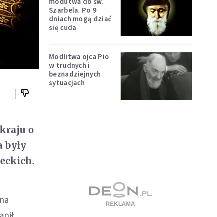
modlitwa do św.
Szarbela. Po 9
dniach mogą dziać
się cuda
Modlitwa ojca Pio
w trudnych i
beznadziejnych
sytuacjach
kraju o
a były
eckich.
 na
anił