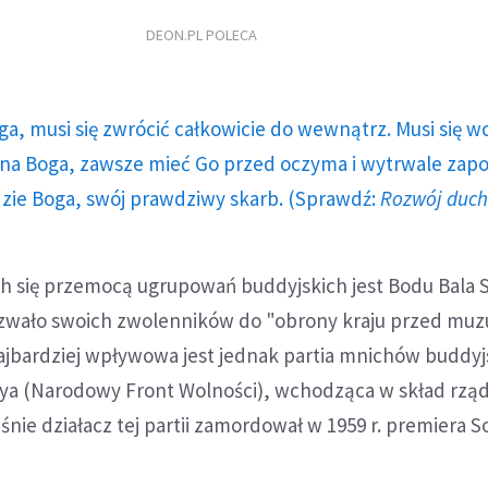
DEON.PL POLECA
ga, musi się zwrócić całkowicie do wewnątrz. Musi się w
a Boga, zawsze mieć Go przed oczyma i wytrwale zap
dzie Boga, swój prawdziwy skarb. (Sprawdź:
Rozwój duc
h się przemocą ugrupowań buddyjskich jest Bodu Bala 
zwało swoich zwolenników do "obrony kraju przed mu
Najbardziej wpływowa jest jednak partia mnichów buddyj
ya (Narodowy Front Wolności), wchodząca w skład rzą
aśnie działacz tej partii zamordował w 1959 r. premiera