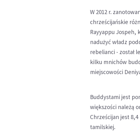
W 2012 r. zanotowa
chrześcijańskie róż
Rayyappu Jospeh, k
nadużyć władz podc
rebelianci - został
kilku mnichów budd
miejscowości Deniya
Buddystami jest pon
większości należą o
Chrześcijan jest 8,
tamilskiej.