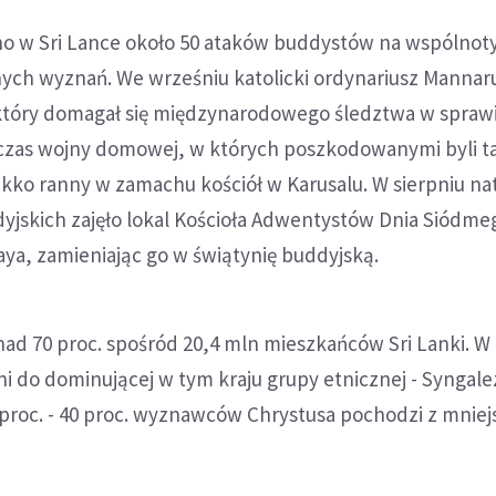
no w Sri Lance około 50 ataków buddystów na wspólnot
nych wyznań. We wrześniu katolicki ordynariusz Mannar
tóry domagał się międzynarodowego śledztwa w spraw
zas wojny domowej, w których poszkodowanymi byli t
 lekko ranny w zamachu kościół w Karusalu. W sierpniu n
yjskich zajęło lokal Kościoła Adwentystów Dnia Siódme
ya, zamieniając go w świątynię buddyjską.
ad 70 proc. spośród 20,4 mln mieszkańców Sri Lanki. W
ni do dominującej w tym kraju grupy etnicznej - Syngal
4 proc. - 40 proc. wyznawców Chrystusa pochodzi z mniej