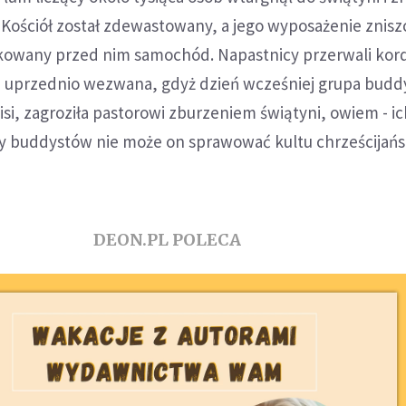
 Kościół został zdewastowany, a jego wyposażenie znis
kowany przed nim samochód. Napastnicy przerwali kor
ała uprzednio wezwana, gdyż dzień wcześniej grupa bud
nisi, zagroziła pastorowi zburzeniem świątyni, owiem - i
y buddystów nie może on sprawować kultu chrześcijań
DEON.PL POLECA