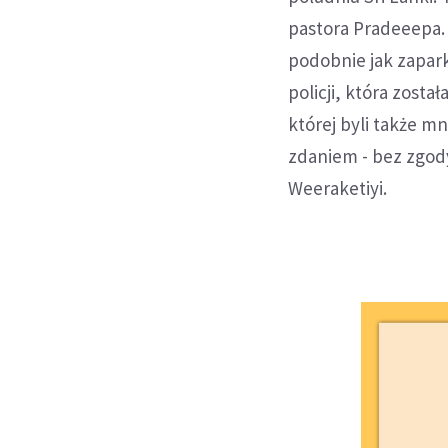
pastora Pradeeepa.
podobnie jak zapar
policji, która zost
której byli także m
zdaniem - bez zgod
Weeraketiyi.