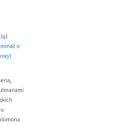
ciąż
ominać o
howy
)
Sena,
zułmanami
skich
du
 Solomona