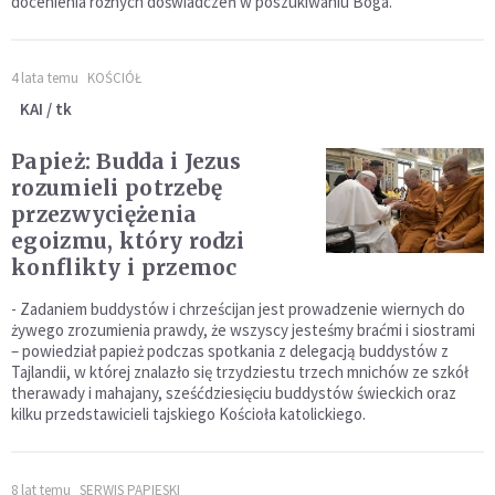
docenienia różnych doświadczeń w poszukiwaniu Boga.
4 lata temu
KOŚCIÓŁ
KAI / tk
Papież: Budda i Jezus
rozumieli potrzebę
przezwyciężenia
egoizmu, który rodzi
konflikty i przemoc
- Zadaniem buddystów i chrześcijan jest prowadzenie wiernych do
żywego zrozumienia prawdy, że wszyscy jesteśmy braćmi i siostrami
– powiedział papież podczas spotkania z delegacją buddystów z
Tajlandii, w której znalazło się trzydziestu trzech mnichów ze szkół
therawady i mahajany, sześćdziesięciu buddystów świeckich oraz
kilku przedstawicieli tajskiego Kościoła katolickiego.
8 lat temu
SERWIS PAPIESKI