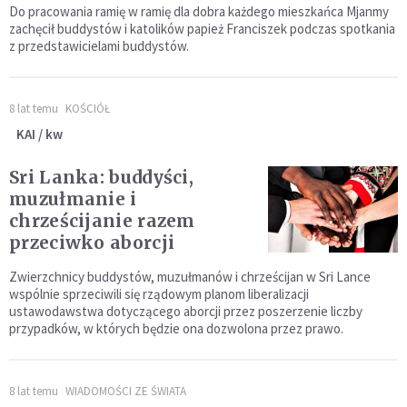
Do pracowania ramię w ramię dla dobra każdego mieszkańca Mjanmy
zachęcił buddystów i katolików papież Franciszek podczas spotkania
z przedstawicielami buddystów.
8 lat temu
KOŚCIÓŁ
KAI / kw
Sri Lanka: buddyści,
muzułmanie i
chrześcijanie razem
przeciwko aborcji
Zwierzchnicy buddystów, muzułmanów i chrześcijan w Sri Lance
wspólnie sprzeciwili się rządowym planom liberalizacji
ustawodawstwa dotyczącego aborcji przez poszerzenie liczby
przypadków, w których będzie ona dozwolona przez prawo.
8 lat temu
WIADOMOŚCI ZE ŚWIATA