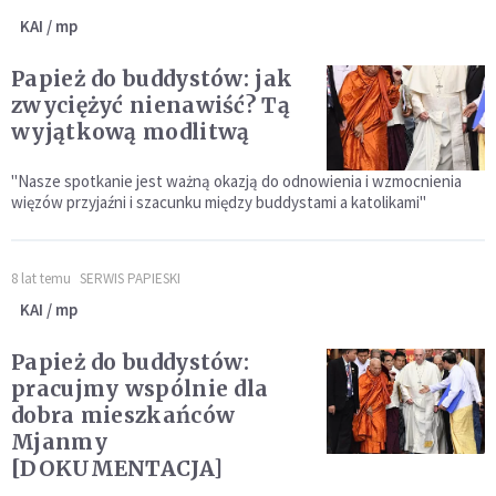
KAI / mp
Papież do buddystów: jak
zwyciężyć nienawiść? Tą
wyjątkową modlitwą
"Nasze spotkanie jest ważną okazją do odnowienia i wzmocnienia
więzów przyjaźni i szacunku między buddystami a katolikami"
8 lat temu
SERWIS PAPIESKI
KAI / mp
Papież do buddystów:
pracujmy wspólnie dla
dobra mieszkańców
Mjanmy
[DOKUMENTACJA]