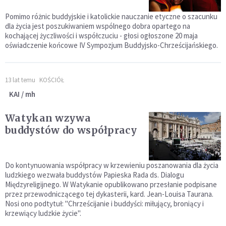
Pomimo różnic buddyjskie i katolickie nauczanie etyczne o szacunku
dla życia jest poszukiwaniem wspólnego dobra opartego na
kochającej życzliwości i współczuciu - głosi ogłoszone 20 maja
oświadczenie końcowe IV Sympozjum Buddyjsko-Chrześcijańskiego.
13 lat temu
KOŚCIÓŁ
KAI / mh
Watykan wzywa
buddystów do współpracy
Do kontynuowania współpracy w krzewieniu poszanowania dla życia
ludzkiego wezwała buddystów Papieska Rada ds. Dialogu
Międzyreligijnego. W Watykanie opublikowano przesłanie podpisane
przez przewodniczącego tej dykasterii, kard. Jean-Louisa Taurana.
Nosi ono podtytuł: "Chrześcijanie i buddyści: miłujący, broniący i
krzewiący ludzkie życie".