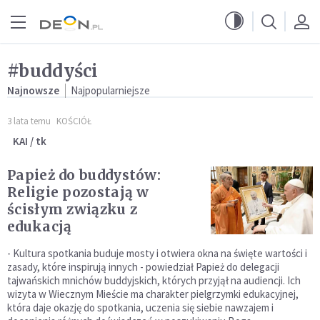
Przejdź do menu głównego
Przejdź do treści
#buddyści
Najnowsze
Najpopularniejsze
3 lata temu
KOŚCIÓŁ
KAI / tk
Papież do buddystów:
Religie pozostają w
ścisłym związku z
edukacją
- Kultura spotkania buduje mosty i otwiera okna na święte wartości i
zasady, które inspirują innych - powiedział Papież do delegacji
tajwańskich mnichów buddyjskich, których przyjął na audiencji. Ich
wizyta w Wiecznym Mieście ma charakter pielgrzymki edukacyjnej,
która daje okazję do spotkania, uczenia się siebie nawzajem i