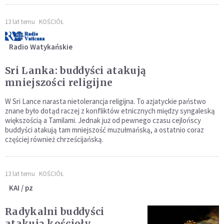
13 lat temu
KOŚCIÓŁ
Radio Watykańskie
Sri Lanka: buddyści atakują
mniejszości religijne
W Sri Lance narasta nietolerancja religijna. To azjatyckie państwo
znane było dotąd raczej z konfliktów etnicznych między syngaleską
większością a Tamilami. Jednak już od pewnego czasu cejlońscy
buddyści atakują tam mniejszość muzułmańską, a ostatnio coraz
częściej również chrześcijańską.
13 lat temu
KOŚCIÓŁ
KAI / pz
Radykalni buddyści
atakują kościoły