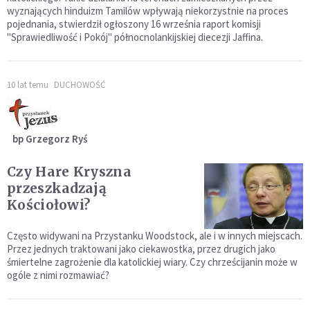
wyznających hinduizm Tamilów wpływają niekorzystnie na proces
pojednania, stwierdził ogłoszony 16 września raport komisji
"Sprawiedliwość i Pokój" północnolankijskiej diecezji Jaffina.
10 lat temu
DUCHOWOŚĆ
bp Grzegorz Ryś
Czy Hare Kryszna
przeszkadzają
Kościołowi?
Często widywani na Przystanku Woodstock, ale i w innych miejscach.
Przez jednych traktowani jako ciekawostka, przez drugich jako
śmiertelne zagrożenie dla katolickiej wiary. Czy chrześcijanin może w
ogóle z nimi rozmawiać?