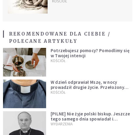
KOŚCIÓŁ
REKOMENDOWANE DLA CIEBIE /
POLECANE ARTYKUŁY
Potrzebujesz pomocy? Pomodlimy się
w Twojej intencji
KOŚCIÓŁ
W dzień odprawiał Mszę, w nocy
prowadził drugie życie. Przełożony
kazał mu opuścić zakon
KOŚCIÓŁ
[PILNE] Nie żyje polski biskup. Jeszcze
tego samego dnia spowiadał i
sprawował Mszę świętą
WYDARZENIA