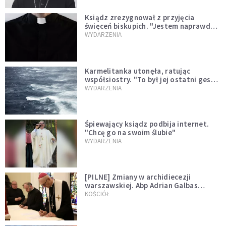
Ksiądz zrezygnował z przyjęcia
święceń biskupich. "Jestem naprawdę
niegodny"
WYDARZENIA
Karmelitanka utonęła, ratując
współsiostry. "To był jej ostatni gest
miłości"
WYDARZENIA
Śpiewający ksiądz podbija internet.
"Chcę go na swoim ślubie"
WYDARZENIA
[PILNE] Zmiany w archidiecezji
warszawskiej. Abp Adrian Galbas
wręczył dekrety nowym proboszczom
KOŚCIÓŁ