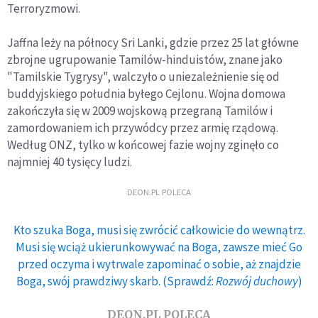
Terroryzmowi.
Jaffna leży na północy Sri Lanki, gdzie przez 25 lat główne
zbrojne ugrupowanie Tamilów-hinduistów, znane jako
"Tamilskie Tygrysy", walczyło o uniezależnienie się od
buddyjskiego południa byłego Cejlonu. Wojna domowa
zakończyła się w 2009 wojskową przegraną Tamilów i
zamordowaniem ich przywódcy przez armię rządową.
Według ONZ, tylko w końcowej fazie wojny zginęło co
najmniej 40 tysięcy ludzi.
DEON.PL POLECA
Kto szuka Boga, musi się zwrócić całkowicie do wewnątrz.
Musi się wciąż ukierunkowywać na Boga, zawsze mieć Go
przed oczyma i wytrwale zapominać o sobie, aż znajdzie
Boga, swój prawdziwy skarb. (Sprawdź:
Rozwój duchowy
)
DEON.PL POLECA