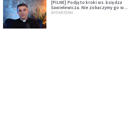
[PILNE] Podjęto kroki ws. księdza
Sawielewicza. Nie zobaczymy go w
mediach
WYDARZENIA