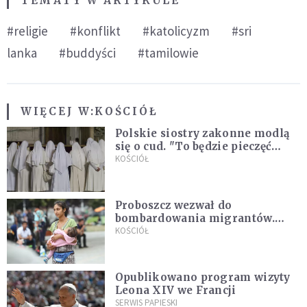
TEMATY W ARTYKULE
#religie
#konflikt
#katolicyzm
#sri
lanka
#buddyści
#tamilowie
WIĘCEJ W:
KOŚCIÓŁ
Polskie siostry zakonne modlą
się o cud. "To będzie pieczęć
Pana Boga dla naszej wiary"
KOŚCIÓŁ
Proboszcz wezwał do
bombardowania migrantów.
"Masowy ogień przeciwko
KOŚCIÓŁ
najeźdźcom!"
Opublikowano program wizyty
Leona XIV we Francji
SERWIS PAPIESKI