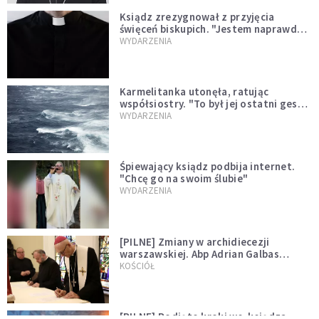
Ksiądz zrezygnował z przyjęcia
święceń biskupich. "Jestem naprawdę
niegodny"
WYDARZENIA
Karmelitanka utonęła, ratując
współsiostry. "To był jej ostatni gest
miłości"
WYDARZENIA
Śpiewający ksiądz podbija internet.
"Chcę go na swoim ślubie"
WYDARZENIA
[PILNE] Zmiany w archidiecezji
warszawskiej. Abp Adrian Galbas
wręczył dekrety nowym proboszczom
KOŚCIÓŁ
[PILNE] Podjęto kroki ws. księdza