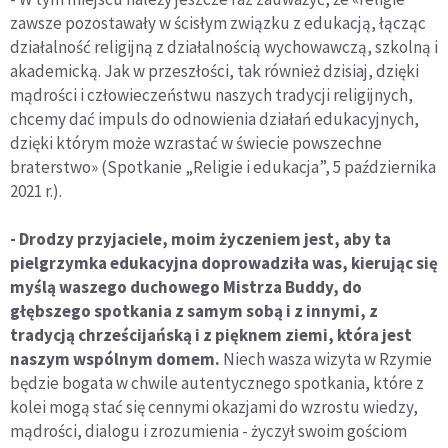
zawsze pozostawały w ścisłym związku z edukacją, łącząc
działalność religijną z działalnością wychowawczą, szkolną i
akademicką. Jak w przeszłości, tak również dzisiaj, dzięki
mądrości i człowieczeństwu naszych tradycji religijnych,
chcemy dać impuls do odnowienia działań edukacyjnych,
dzięki którym może wzrastać w świecie powszechne
braterstwo» (Spotkanie „Religie i edukacja”, 5 października
2021 r.).
- Drodzy przyjaciele, moim życzeniem jest, aby ta
pielgrzymka edukacyjna doprowadziła was, kierując się
myślą waszego duchowego Mistrza Buddy, do
głębszego spotkania z samym sobą i z innymi, z
tradycją chrześcijańską i z pięknem ziemi, która jest
naszym wspólnym domem.
Niech wasza wizyta w Rzymie
będzie bogata w chwile autentycznego spotkania, które z
kolei mogą stać się cennymi okazjami do wzrostu wiedzy,
mądrości, dialogu i zrozumienia - życzył swoim gościom