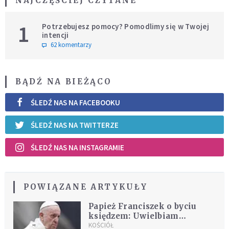
NAJCZĘŚCIEJ CZYTANE
1
Potrzebujesz pomocy? Pomodlimy się w Twojej
intencji
62 komentarzy
BĄDŹ NA BIEŻĄCO
ŚLEDŹ NAS NA FACEBOOKU
ŚLEDŹ NAS NA TWITTERZE
ŚLEDŹ NAS NA INSTAGRAMIE
POWIĄZANE ARTYKUŁY
Papież Franciszek o byciu
księdzem: Uwielbiam
możliwość służenia innym w
KOŚCIÓŁ