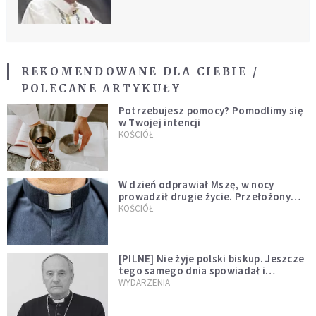
ten sposób
REKOMENDOWANE DLA CIEBIE /
POLECANE ARTYKUŁY
Potrzebujesz pomocy? Pomodlimy się
w Twojej intencji
KOŚCIÓŁ
W dzień odprawiał Mszę, w nocy
prowadził drugie życie. Przełożony
kazał mu opuścić zakon
KOŚCIÓŁ
[PILNE] Nie żyje polski biskup. Jeszcze
tego samego dnia spowiadał i
sprawował Mszę świętą
WYDARZENIA