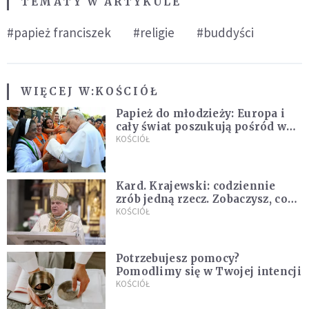
TEMATY W ARTYKULE
#papież franciszek
#religie
#buddyści
WIĘCEJ W:
KOŚCIÓŁ
Papież do młodzieży: Europa i
cały świat poszukują pośród was
nowych świętych
KOŚCIÓŁ
Kard. Krajewski: codziennie
zrób jedną rzecz. Zobaczysz, co
stanie się z twoim życiem
KOŚCIÓŁ
Potrzebujesz pomocy?
Pomodlimy się w Twojej intencji
KOŚCIÓŁ