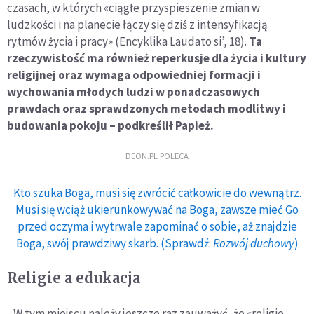
czasach, w których «ciągłe przyspieszenie zmian w
ludzkości i na planecie łączy się dziś z intensyfikacją
rytmów życia i pracy» (Encyklika Laudato si’, 18).
Ta
rzeczywistość ma również reperkusje dla życia i kultury
religijnej oraz wymaga odpowiedniej formacji i
wychowania młodych ludzi w ponadczasowych
prawdach oraz sprawdzonych metodach modlitwy i
budowania pokoju – podkreślił Papież.
DEON.PL POLECA
Kto szuka Boga, musi się zwrócić całkowicie do wewnątrz.
Musi się wciąż ukierunkowywać na Boga, zawsze mieć Go
przed oczyma i wytrwale zapominać o sobie, aż znajdzie
Boga, swój prawdziwy skarb. (Sprawdź:
Rozwój duchowy
)
Religie a edukacja
- W tym miejscu należy jeszcze raz zauważyć, że «religie