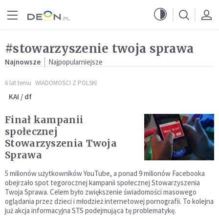
Przejdź do menu głównego
Przejdź do treści
#stowarzyszenie twoja sprawa
Najnowsze
Najpopularniejsze
6 lat temu
WIADOMOŚCI Z POLSKI
KAI / df
Finał kampanii
społecznej
Stowarzyszenia Twoja
Sprawa
5 milionów użytkowników YouTube, a ponad 9 milionów Facebooka
obejrzało spot tegorocznej kampanii społecznej Stowarzyszenia
Twoja Sprawa. Celem było zwiększenie świadomości masowego
oglądania przez dzieci i młodzież internetowej pornografii. To kolejna
już akcja informacyjna STS podejmująca tę problematykę.