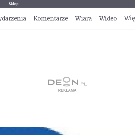
g
Sklep
Wię
darzenia
Komentarze
Wiara
Wideo