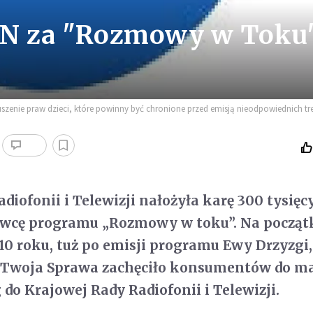
VN za "Rozmowy w Toku
enie praw dzieci, które powinny być chronione przed emisją nieodpowiednich tre
diofonii i Telewizji nałożyła karę 300 tysięc
awcę programu „Rozmowy w toku”. Na począt
10 roku, tuż po emisji programu Ewy Drzyzgi,
 Twoja Sprawa zachęciło konsumentów do 
 do Krajowej Rady Radiofonii i Telewizji.