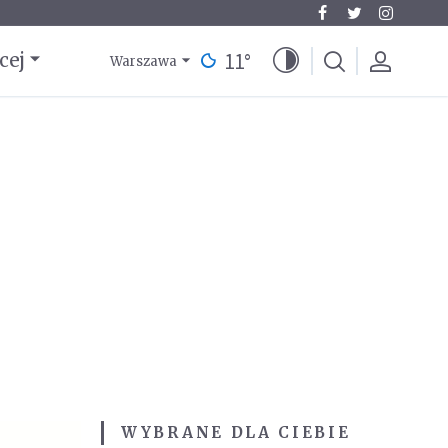
11
°
cej
Warszawa
WYBRANE DLA CIEBIE