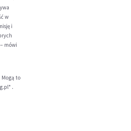
bywa
ść w
isję i
brych
 – mówi
. Mogą to
.pl* .