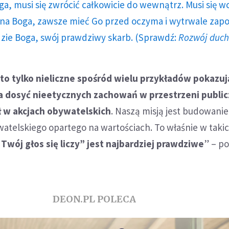
ga, musi się zwrócić całkowicie do wewnątrz. Musi się w
a Boga, zawsze mieć Go przed oczyma i wytrwale zap
dzie Boga, swój prawdziwy skarb. (Sprawdź:
Rozwój duc
 to tylko nieliczne spośród wielu przykładów pokazuj
 dosyć nieetycznych zachowań w przestrzeni publicz
ł w akcjach obywatelskich
. Naszą misją jest budowanie
atelskiego opartego na wartościach. To właśnie w taki
"
Twój głos się liczy” jest najbardziej prawdziwe
” – p
DEON.PL POLECA