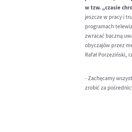
w tzw. „czasie chr
jeszcze w pracy i t
programach telewizy
zwracać baczną uwa
obyczajów przez me
Rafał Porzeziński, 
- Zachęcamy wszystk
zrobić za pośrednic