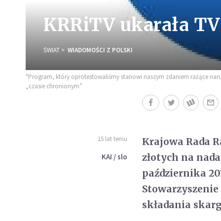
KRRiTV ukarała T
ŚWIAT
WIADOMOŚCI Z POLSKI
"Program, który oprotestowaliśmy stanowi naszym zdaniem rażące narusz
„czasie chronionym”
15 lat temu
Krajowa Rada Ra
złotych na nad
KAI / slo
października 20
Stowarzyszenie
składania skarg