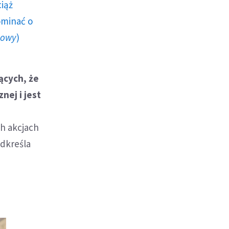
ciąż
ominać o
howy
)
ących, że
nej i jest
ch akcjach
odkreśla