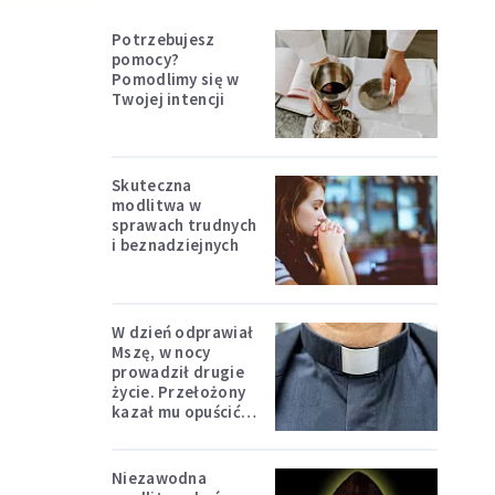
Potrzebujesz
pomocy?
Pomodlimy się w
Twojej intencji
Skuteczna
modlitwa w
sprawach trudnych
i beznadziejnych
W dzień odprawiał
Mszę, w nocy
prowadził drugie
życie. Przełożony
kazał mu opuścić
zakon
Niezawodna