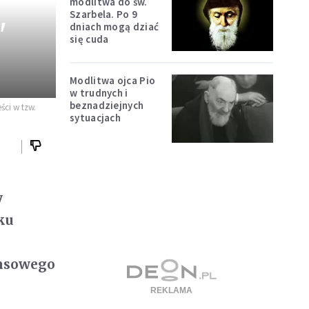
modlitwa do św.
Szarbela. Po 9
"
dniach mogą dziać
się cuda
Modlitwa ojca Pio
w trudnych i
beznadziejnych
ści w tzw.
sytuacjach
y
ku
masowego