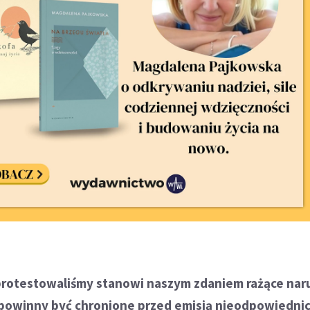
protestowaliśmy stanowi naszym zdaniem rażące nar
 powinny być chronione przed emisją nieodpowiednic