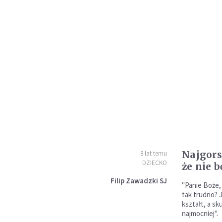
Najgors
8 lat temu
DZIECKO
że nie b
Filip Zawadzki SJ
"Panie Boże,
tak trudno? 
kształt, a s
najmocniej".