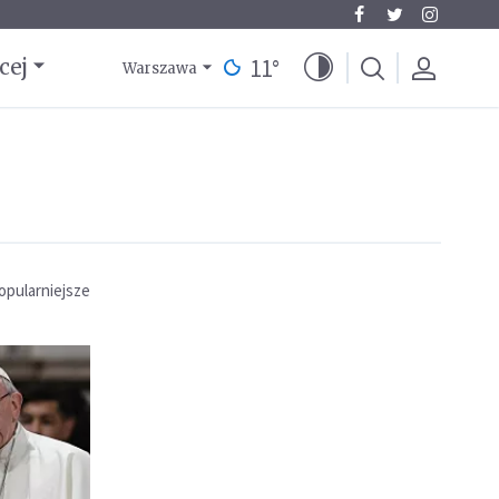
11
°
cej
Warszawa
opularniejsze