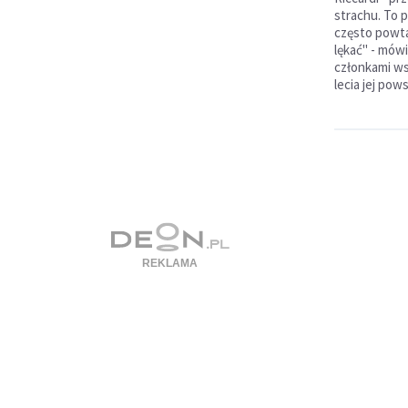
strachu. To p
często powtar
lękać" - mów
członkami wsp
lecia jej pow