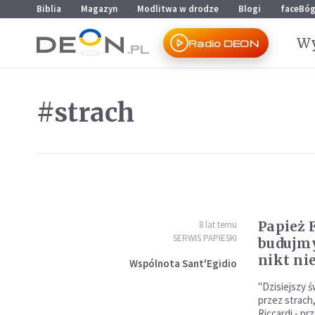
Przejdź do menu głównego
Przejdź do treści
Biblia
Magazyn
Modlitwa w drodze
Blogi
faceBó
Wy
Radio DEON
#strach
Papież 
8 lat temu
SERWIS PAPIESKI
budujmy
nikt nie
Wspólnota Sant'Egidio
"Dzisiejszy 
przez strach,
Riccardi - pr