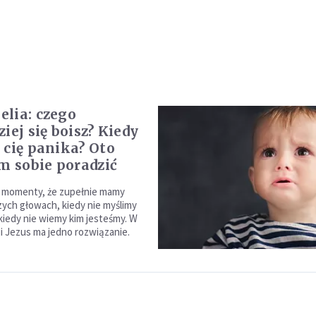
lia: czego
iej się boisz? Kiedy
 cię panika? Oto
ym sobie poradzić
e momenty, że zupełnie mamy
ych głowach, kiedy nie myślimy
kiedy nie wiemy kim jesteśmy. W
ji Jezus ma jedno rozwiązanie.