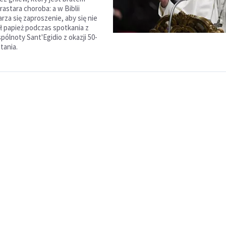
rastara choroba: a w Biblii
za się zaproszenie, aby się nie
ił papież podczas spotkania z
ólnoty Sant'Egidio z okazji 50-
stania.