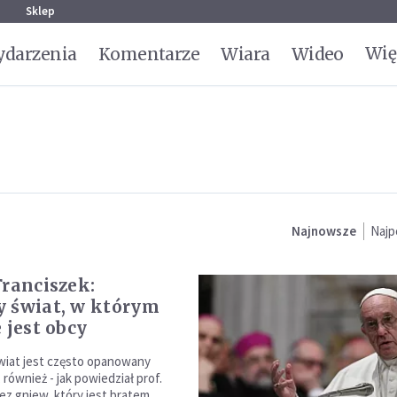
g
Sklep
Wię
darzenia
Komentarze
Wiara
Wideo
Najnowsze
Najp
Franciszek:
 świat, w którym
 jest obcy
świat jest często opanowany
 również - jak powiedział prof.
zez gniew, który jest bratem