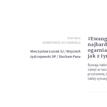
#Ewange
8 lat temu
KOMENTARZE DO EWANGELII
najbardz
ogarnia
Mieczysław Łusiak SJ / Wojciech
jak z t
Jędrzejewski OP / Słucham Pana
Bywają taki
zamęt w nasz
przytomnie, 
takiej sytuac