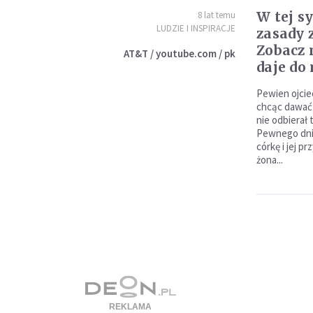
W tej s
8 lat temu
LUDZIE I INSPIRACJE
zasady z
Zobacz 
AT&T / youtube.com / pk
daje do
Pewien ojcie
chcąc dawać 
nie odbierał
Pewnego dnia
córkę i jej p
żona...