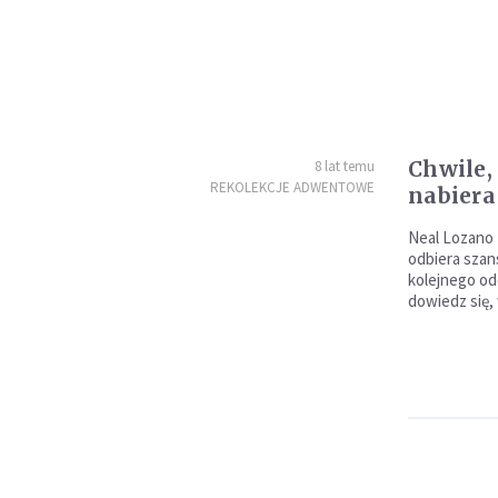
Chwile,
8 lat temu
REKOLEKCJE ADWENTOWE
nabier
Neal Lozano 
odbiera szan
kolejnego odc
dowiedz się, 