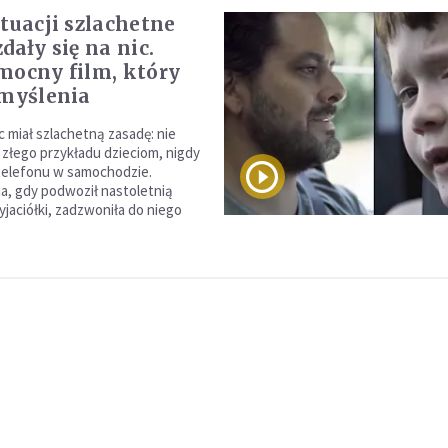
ytuacji szlachetne
dały się na nic.
mocny film, który
 myślenia
c miał szlachetną zasadę: nie
złego przykładu dzieciom, nigdy
 telefonu w samochodzie.
, gdy podwoził nastoletnią
rzyjaciółki, zadzwoniła do niego