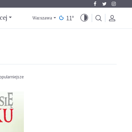
11
°
cej
Warszawa
opularniejsze