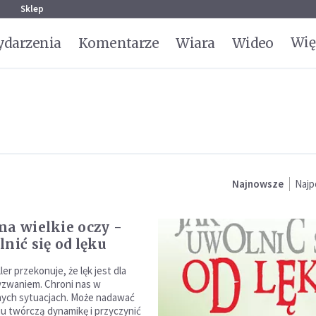
g
Sklep
Wię
darzenia
Komentarze
Wiara
Wideo
Najnowsze
Najp
ma wielkie oczy -
nić się od lęku
er przekonuje, że lęk jest dla
yzwaniem. Chroni nas w
nych sytuacjach. Może nadawać
u twórczą dynamikę i przyczynić