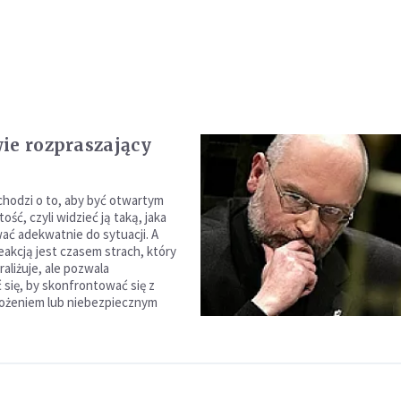
ie rozpraszający
hodzi o to, aby być otwartym
ość, czyli widzieć ją taką, jaka
wać adekwatnie do sytuacji. A
akcją jest czasem strach, który
raliżuje, ale pozwala
 się, by skonfrontować się z
rożeniem lub niebezpiecznym