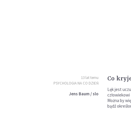
Co kryje
13 lat temu
PSYCHOLOGIA NA CO DZIEŃ
Lęk jest uc
Jens Baum / slo
człowiekowi 
Można by wię
bądź określon