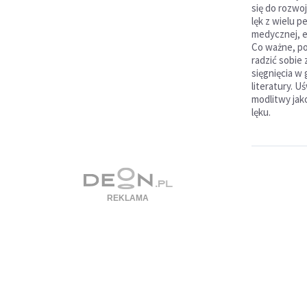
się do rozwo
lęk z wielu 
medycznej, eg
Co ważne, po
radzić sobie
sięgnięcia w 
literatury. U
modlitwy ja
lęku.