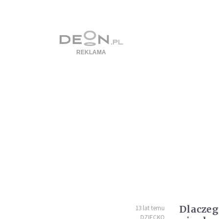
Dlaczeg
13 lat temu
DZIECKO