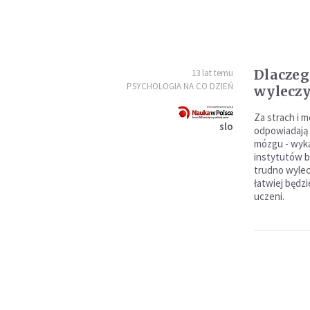
Dlaczeg
13 lat temu
PSYCHOLOGIA NA CO DZIEŃ
wyleczyć
Za strach i 
slo
odpowiadają
mózgu - wyka
instytutów bi
trudno wylecz
łatwiej będz
uczeni.