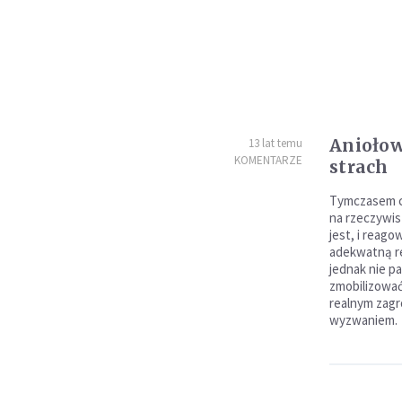
Aniołow
13 lat temu
KOMENTARZE
strach
Tymczasem c
na rzeczywist
jest, i reago
adekwatną re
jednak nie pa
zmobilizować
realnym zag
wyzwaniem.