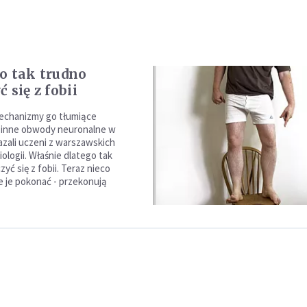
o tak trudno
 się z fobii
mechanizmy go tłumiące
 inne obwody neuronalne w
zali uczeni z warszawskich
ologii. Właśnie dlatego tak
yć się z fobii. Teraz nieco
ie je pokonać - przekonują