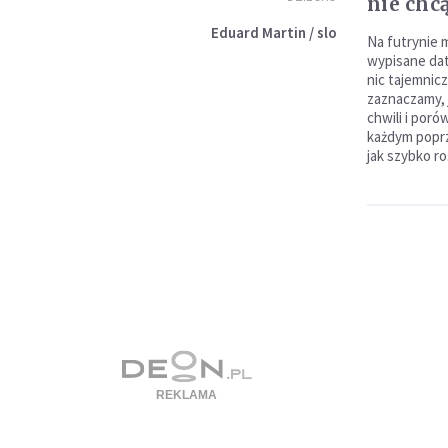
nie chc
Eduard Martin / slo
Na futrynie m
wypisane dat
nic tajemnic
zaznaczamy, 
chwili i poró
każdym poprz
jak szybko roś